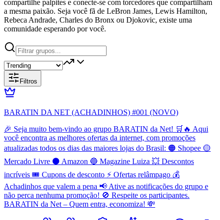
compartilhe palpites e conecte-se com torcedores que compartilham
a mesma paixão. Seja você fã de LeBron James, Lewis Hamilton,
Rebeca Andrade, Charles do Bronx ou Djokovic, existe uma
comunidade esperando por você.
Filtros
BARATIN DA NET (ACHADINHOS) #001 (NOVO)
🎉 Seja muito bem-vindo ao grupo BARATIN da Net! 🛒🔥 Aqui
você encontra as melhores ofertas da internet, com promoções
atualizadas todos os dias das maiores lojas do Brasil: 🟠 Shopee 🟡
Mercado Livre ⚫ Amazon 🔵 Magazine Luiza 💥 Descontos
incríveis 🎟️ Cupons de desconto ⚡ Ofertas relâmpago 💰
Achadinhos que valem a pena 📢 Ative as notificações do grupo e
não perca nenhuma promoção! 🚫 Respeite os participantes.
BARATIN da Net – Quem entra, economiza! 💸