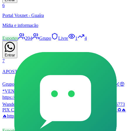
6
Portal Voxnet - Guaíra
Mídia e informação
Esportes
204
Grupo
Livre
1
4
Entrar
7
APOSTAS/PALPITES GREEN ⚽🏀💸🤑
Grupo relacionado há Palpites e apostas Esportivas ⚽🏃🏻‍♂️🏀🏒🤑
*VENHA APOSTA CONOSCO* Link da banca: 🤑.
https://greenbets1.site 🔥 greenbets1.net 🏆🤑🔥📱 ADM 👨
Wanderley gerente e colaborador 🤑celular 📲 +55 11 91973-6773
PIX CNPJ : 26294671000104 🤑 +55 11 91973-6773 🤑🤑🎯♻️🔥
🔥https://greenbets1.net 📲🤑⚽
Esportes
453
Grupo
Aprovação
12
60