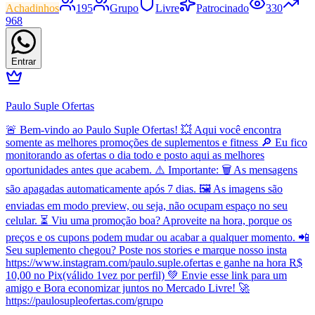
Achadinhos
195
Grupo
Livre
Patrocinado
330
968
Entrar
Paulo Suple Ofertas
🚨 Bem-vindo ao Paulo Suple Ofertas! 💥 Aqui você encontra
somente as melhores promoções de suplementos e fitness 🔎 Eu fico
monitorando as ofertas o dia todo e posto aqui as melhores
oportunidades antes que acabem. ⚠️ Importante: 🗑️ As mensagens
são apagadas automaticamente após 7 dias. 🖼️ As imagens são
enviadas em modo preview, ou seja, não ocupam espaço no seu
celular. ⏳ Viu uma promoção boa? Aproveite na hora, porque os
preços e os cupons podem mudar ou acabar a qualquer momento. 📲
Seu suplemento chegou? Poste nos stories e marque nosso insta
https://www.instagram.com/paulo.suple.ofertas e ganhe na hora R$
10,00 no Pix(válido 1vez por perfil) 💚 Envie esse link para um
amigo e Bora economizar juntos no Mercado Livre! 🚀
https://paulosupleofertas.com/grupo