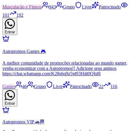
Musculação e Fitness
943
Grupo
Livre
Patrocinado
101
192
Entrar
Autopromos Games 🎮
A melhor comunidade de promoções relacionadas ao mundo gamer,
venha economizar com a Autopromos!! Adicione seus amigos
https://chat.whatsapp.com/K28s6q9z5jd93Hdt0QIs8I
Games
46
Grupo
Livre
Patrocinado
22
116
Entrar
Autopromos VIP 🚗🏁