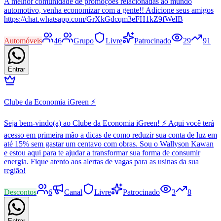
A melhor comunidade de promoções relacionadas ao mundo
automotivo, venha economizar com a gente!! Adicione seus amigos
https://chat.whatsapp.com/GrXkGdcqm3eFH1kZ9fWeIB
Automóveis
46
Grupo
Livre
Patrocinado
29
91
Entrar
Clube da Economia iGreen ⚡
Seja bem-vindo(a) ao Clube da Economia iGreen! ⚡ Aqui você terá
acesso em primeira mão a dicas de como reduzir sua conta de luz em
até 15% sem gastar um centavo com obras. Sou o Wallyson Kawan
e estou aqui para te ajudar a transformar sua forma de consumir
energia. Fique atento aos alertas de vagas para as usinas da sua
região!
Descontos
6
Canal
Livre
Patrocinado
3
8
Entrar