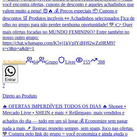
você encontra ofertas, cupons de desconto e aqueles achadinhos que
valem muito a pena! 😍🔥 💰 Preços especiais 📦 Cupons e
descontos 🛒 Produtos incríveis 👀 Achadinhos selecionados Fica de
olho no grupo para não perder nenhuma oportunidade! 💚 👉 Quer
mais ofertas focadas no MUNDO FEMININO? Entre também no
nosso outro grupo:
https://chat.whatsapp.com/K5vj1kVpIYdHj92wZz0RM9?
s=cl&p=a&ilr=1
Achadinhos
64
Grupo
Livre
155
388
Entrar
7
Direto ao Produto
🔥 OFERTAS IMPERDÍVEIS TODOS OS DIAS 🔥 Shopee •
Mercado Livre • SHEIN e mais ⚡ Relâmpago, mais vendidos e
achados do dia — tudo em um só lugar 💰 Economize sem pagar
nada a mais 📌 Regras: respeito sempre, sem spam, foco nas ofertas.
💙 Compra pelo link do grupo = você economiza e ainda ajuda o