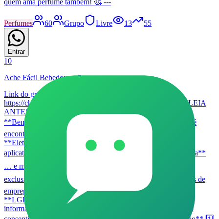
quem ama perfume também! 🥰 ---
Perfumes
60
Grupo
Livre
13
55
Entrar
10
Ache Fácil Bebedouro 📳
Link do grupo:
https://chat.whatsapp.com/CvoPZF6pkso9okgmbbTrUC _*LEIA
ANTES DE PERGUNTAR OU PUBLICAR ALGO:*_ 👋
**Bem-vindo ao Ache Fácil Bebedouro!** 🔧🚗🛠️ Aqui você
encontra e divulga serviços profissionais, como: - 🔌
**Eletricistas** - 🚰 **Encanadores** - 🚕 **Motoristas de
aplicativo** - 🎨 **Pintores** - 💻 **Técnicos em informática**
… e muito mais! ⚠️ **Proibido venda de produtos** — foco
exclusivo em serviços. ⚠️ **Não publicar ou mencionar vagas de
emprego** — foco exclusivo em serviços. 🔐 Respeitamos a
**LGPD (Lei Geral de Proteção de Dados)**. Trocas de
informações pessoais devem ser feitas em **privado** com o
consentimento de ambas as partes. --- ### **Regras do Grupo** 1️⃣