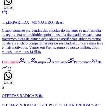
Entrar
TIZERPARTIDA | MONJAURO | Brasil
Grupo somente pra vendas das anpolas do mojauro se não respeita
as regras será removido!de apoio ao uso da tirzepatida espaço para
trocarmos dicas de alimentação ideias experiências, dúvidas efeitos
colaterais e, claro compartilhar nossos resultados! Juntos e mais leve
e mais motivador. Vamos em Frente, rumo ao nosso melhor, 2026,
vamos que vamos 🙌🏼🙏
Divulgação
139
Grupo
Aprovação
Patrocinado
20
37
Entrar
6
OFERTAS RADICAIS 🛍️
✨ BEM-VINDO(A) AO GRUPO DOS ACHADINHOS! ✨ Aqui