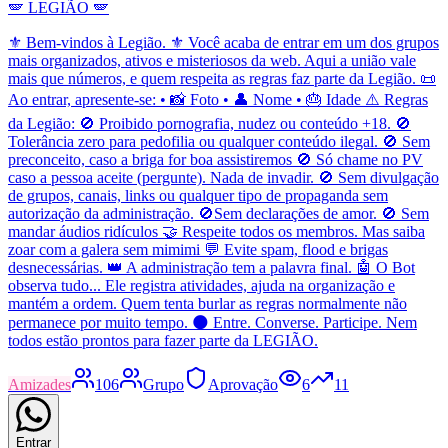
🪽 LEGIÃO 🪽
⚜️ Bem-vindos à Legião. ⚜️ Você acaba de entrar em um dos grupos
mais organizados, ativos e misteriosos da web. Aqui a união vale
mais que números, e quem respeita as regras faz parte da Legião. 📜
Ao entrar, apresente-se: • 📸 Foto • 👤 Nome • 🎂 Idade ⚠️ Regras
da Legião: 🚫 Proibido pornografia, nudez ou conteúdo +18. 🚫
Tolerância zero para pedofilia ou qualquer conteúdo ilegal. 🚫 Sem
preconceito, caso a briga for boa assistiremos 🚫 Só chame no PV
caso a pessoa aceite (pergunte). Nada de invadir. 🚫 Sem divulgação
de grupos, canais, links ou qualquer tipo de propaganda sem
autorização da administração. 🚫Sem declarações de amor. 🚫 Sem
mandar áudios ridículos 🤝 Respeite todos os membros. Mas saiba
zoar com a galera sem mimimi 💬 Evite spam, flood e brigas
desnecessárias. 👑 A administração tem a palavra final. 🤖 O Bot
observa tudo... Ele registra atividades, ajuda na organização e
mantém a ordem. Quem tenta burlar as regras normalmente não
permanece por muito tempo. 🌑 Entre. Converse. Participe. Nem
todos estão prontos para fazer parte da LEGIÃO.
Amizades
106
Grupo
Aprovação
6
11
Entrar