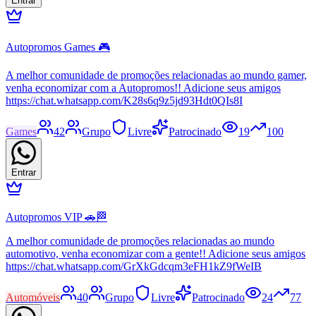
Entrar
Autopromos Games 🎮
A melhor comunidade de promoções relacionadas ao mundo gamer,
venha economizar com a Autopromos!! Adicione seus amigos
https://chat.whatsapp.com/K28s6q9z5jd93Hdt0QIs8I
Games
42
Grupo
Livre
Patrocinado
19
100
Entrar
Autopromos VIP 🚗🏁
A melhor comunidade de promoções relacionadas ao mundo
automotivo, venha economizar com a gente!! Adicione seus amigos
https://chat.whatsapp.com/GrXkGdcqm3eFH1kZ9fWeIB
Automóveis
40
Grupo
Livre
Patrocinado
24
77