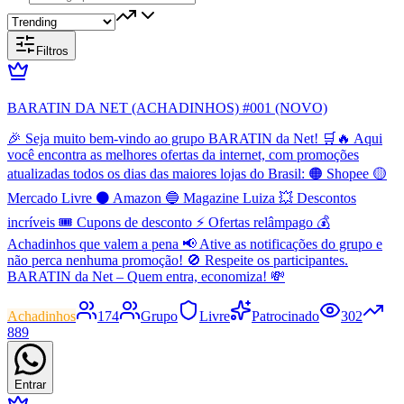
Filtros
BARATIN DA NET (ACHADINHOS) #001 (NOVO)
🎉 Seja muito bem-vindo ao grupo BARATIN da Net! 🛒🔥 Aqui
você encontra as melhores ofertas da internet, com promoções
atualizadas todos os dias das maiores lojas do Brasil: 🟠 Shopee 🟡
Mercado Livre ⚫ Amazon 🔵 Magazine Luiza 💥 Descontos
incríveis 🎟️ Cupons de desconto ⚡ Ofertas relâmpago 💰
Achadinhos que valem a pena 📢 Ative as notificações do grupo e
não perca nenhuma promoção! 🚫 Respeite os participantes.
BARATIN da Net – Quem entra, economiza! 💸
Achadinhos
174
Grupo
Livre
Patrocinado
302
889
Entrar