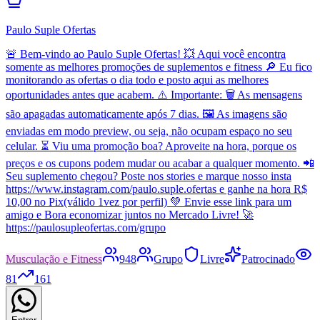
Paulo Suple Ofertas
🚨 Bem-vindo ao Paulo Suple Ofertas! 💥 Aqui você encontra
somente as melhores promoções de suplementos e fitness 🔎 Eu fico
monitorando as ofertas o dia todo e posto aqui as melhores
oportunidades antes que acabem. ⚠️ Importante: 🗑️ As mensagens
são apagadas automaticamente após 7 dias. 🖼️ As imagens são
enviadas em modo preview, ou seja, não ocupam espaço no seu
celular. ⏳ Viu uma promoção boa? Aproveite na hora, porque os
preços e os cupons podem mudar ou acabar a qualquer momento. 📲
Seu suplemento chegou? Poste nos stories e marque nosso insta
https://www.instagram.com/paulo.suple.ofertas e ganhe na hora R$
10,00 no Pix(válido 1vez por perfil) 💚 Envie esse link para um
amigo e Bora economizar juntos no Mercado Livre! 🚀
https://paulosupleofertas.com/grupo
Musculação e Fitness
948
Grupo
Livre
Patrocinado
81
161