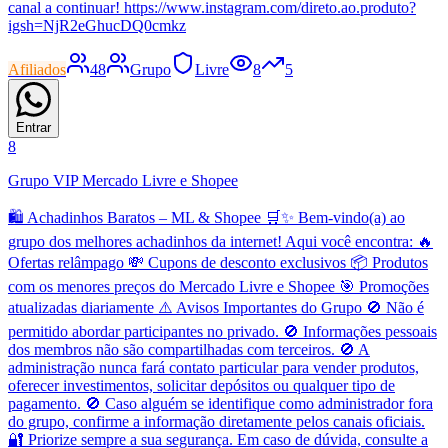
canal a continuar! https://www.instagram.com/direto.ao.produto?
igsh=NjR2eGhucDQ0cmkz
Afiliados
48
Grupo
Livre
8
5
Entrar
8
Grupo VIP Mercado Livre e Shopee
🛍️ Achadinhos Baratos – ML & Shopee 🛒✨ Bem-vindo(a) ao
grupo dos melhores achadinhos da internet! Aqui você encontra: 🔥
Ofertas relâmpago 💸 Cupons de desconto exclusivos 📦 Produtos
com os menores preços do Mercado Livre e Shopee 🎯 Promoções
atualizadas diariamente ⚠️ Avisos Importantes do Grupo 🚫 Não é
permitido abordar participantes no privado. 🚫 Informações pessoais
dos membros não são compartilhadas com terceiros. 🚫 A
administração nunca fará contato particular para vender produtos,
oferecer investimentos, solicitar depósitos ou qualquer tipo de
pagamento. 🚫 Caso alguém se identifique como administrador fora
do grupo, confirme a informação diretamente pelos canais oficiais.
🔐 Priorize sempre a sua segurança. Em caso de dúvida, consulte a