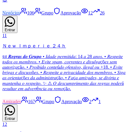
Negócios
106
Grupo
Aprovação
12
26
Entrar
11
Ｎｅｗ Ｉｍｐｅｒｉｅ ２４ｈ
📜 𝑹𝒆𝒈𝒓𝒂𝒔 𝒅𝒐 𝑮𝒓𝒖𝒑𝒐 • 𝐼𝑑𝑎𝑑𝑒 𝑝𝑒𝑟𝑚𝑖𝑡𝑖𝑑𝑎: 14 𝑎 28 𝑎𝑛𝑜𝑠. • 𝑅𝑒𝑠𝑝𝑒𝑖𝑡𝑒
𝑡𝑜𝑑𝑜𝑠 𝑜𝑠 𝑚𝑒𝑚𝑏𝑟𝑜𝑠. • 𝐸𝑣𝑖𝑡𝑒 𝑠𝑝𝑎𝑚, 𝑐𝑜𝑟𝑟𝑒𝑛𝑡𝑒𝑠 𝑒 𝑑𝑖𝑣𝑢𝑙𝑔𝑎çõ𝑒𝑠 𝑠𝑒𝑚
𝑎𝑢𝑡𝑜𝑟𝑖𝑧𝑎çã𝑜. • 𝑃𝑟𝑜𝑖𝑏𝑖𝑑𝑜 𝑐𝑜𝑛𝑡𝑒ú𝑑𝑜 𝑜𝑓𝑒𝑛𝑠𝑖𝑣𝑜, 𝑖𝑙𝑒𝑔𝑎𝑙 𝑜𝑢 +18. • 𝐸𝑣𝑖𝑡𝑒
𝑏𝑟𝑖𝑔𝑎𝑠 𝑒 𝑑𝑖𝑠𝑐𝑢𝑠𝑠õ𝑒𝑠. • 𝑅𝑒𝑠𝑝𝑒𝑖𝑡𝑒 𝑎 𝑝𝑟𝑖𝑣𝑎𝑐𝑖𝑑𝑎𝑑𝑒 𝑑𝑜𝑠 𝑚𝑒𝑚𝑏𝑟𝑜𝑠. • 𝑆𝑖𝑔𝑎
𝑎𝑠 𝑜𝑟𝑖𝑒𝑛𝑡𝑎çõ𝑒𝑠 𝑑𝑎 𝑎𝑑𝑚𝑖𝑛𝑖𝑠𝑡𝑟𝑎çã𝑜. • 𝐹𝑎ç𝑎 𝑎𝑚𝑖𝑧𝑎𝑑𝑒𝑠, 𝑠𝑒 𝑑𝑖𝑣𝑖𝑟𝑡𝑎 𝑒
𝑚𝑎𝑛𝑡𝑒𝑛ℎ𝑎 𝑜 𝑟𝑒𝑠𝑝𝑒𝑖𝑡𝑜. ✨ ⚠︎ 𝑂 𝑑𝑒𝑠𝑐𝑢𝑚𝑝𝑟𝑖𝑚𝑒𝑛𝑡𝑜 𝑑𝑎𝑠 𝑟𝑒𝑔𝑟𝑎𝑠 𝑝𝑜𝑑𝑒𝑟á
𝑟𝑒𝑠𝑢𝑙𝑡𝑎𝑟 𝑒𝑚 𝑎𝑑𝑣𝑒𝑟𝑡ê𝑛𝑐𝑖𝑎 𝑜𝑢 𝑟𝑒𝑚𝑜çã𝑜.
Amizades
167
Grupo
Aprovação
2
1
Entrar
12