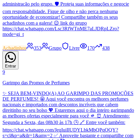
administração pelo grupo. 🛡️ Proteja suas informações e negocie
com responsabilidade. Fique de olho e não perca nenhuma
oportunidade de economizar! Compartilhe também os seus
achadinhos com a galera! 😉 link do grupo
https://chat.whatsapp.com/Lsc3RfWTnME7aLJDRpLZro?
mode=gi_t
Achadinhos
353
Grupo
Livre
170
438
Entrar
9
Garimpo das Promos de Perfumes
✨ SEJA BEM-VINDO(A) AO GARIMPO DAS PROMOÇÕES
DE PERFUMES! 🤩 Aqui você encontra os melhores perfumes
nacionais e importados com descontos incríveis que cabem
direitinho no seu bolso 💖 Estaremos aqui o dia inteiro garimpando
as melhores ofertas especialmente para você 🫵 ⏰ Atendimento:
Segunda a Sexta, das 08h30 às 17h 🕒 🔗 Entre você também:
https://chat.whatsapp.com/JeqIuiIlUDYLbkMbQPqOQY?
s=cl&p=a&ilr=1&amv=2 ✅ Aproveite bastante e compartilhe com