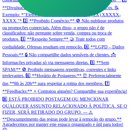
**Divulgação Permitida:** 🛠️ Apenas anúncios de serviços. 📝
Exemplo: *"Eletricista disponível 24h. Contato: (XX) XXXXX-
XXXX."* 2️⃣ **Proibido Comércio:** 🚫 Não publique produtos
ou promoções comerciais. Além disso, o grupo não é de
classificados: não pergunte sobre venda, compra ou troca de
produtos. 3️⃣ **Respeito Sempre:** 🤝 Trate todos com
cordialidade. Ofensas resultam em remoção. 4️⃣ **LGPD – Dados
Pessoais:** 🔒 Não compartilhe dados sensíveis de clientes. 📩
Informações privadas só via mensagens diretas. 5️⃣ **Sem
SPAM:** 🚫 Proibido mensagens repetitivas, correntes e links
irrelevantes. 6️⃣ **Horário de Postagens:** ⏰ Preferencialmente
das **8h às 20h** para respeitar a rotina dos membros. 7️⃣
**Feedbacks:** ⭐ Contratou alguém? Compartilhe sua experiência!
8️⃣ ESTÁ PROIBIDO POSTAGEM OU MENCIONAR
QUALQUER ASSUNTO RELACIONADO À POLÍTICA. SE O
FIZER, SERÁ RETIRADO DO GRUPO. --- ⚠️
**Descumprimento das regras pode levar à remoção do grupo.**
Agradecemos por manter este espaço organizado e útil para todos!
😊