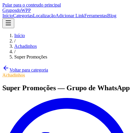
Pular para o conteudo principal
Grupos
doWPP
Início
Categorias
Localização
Adicionar Link
Ferramentas
Blog
Início
/
Achadinhos
/
Super Promoções
Voltar para categoria
Achadinhos
Super Promoções
—
Grupo
de WhatsApp