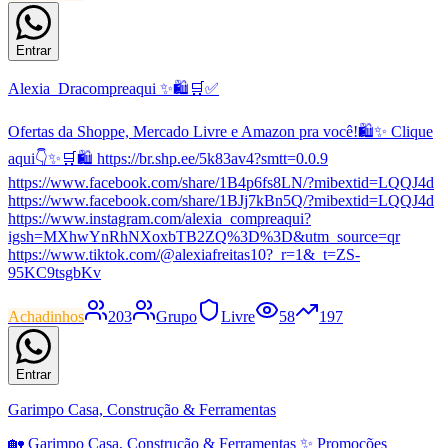
Entrar
Alexia_Dracompreaqui ✨🛍️🛒✅
Ofertas da Shoppe, Mercado Livre e Amazon pra você!🛍️✨ Clique
aqui👇✨🛒🛍️ https://br.shp.ee/5k83av4?smtt=0.0.9
https://www.facebook.com/share/1B4p6fs8LN/?mibextid=LQQJ4d
https://www.facebook.com/share/1BJj7kBn5Q/?mibextid=LQQJ4d
https://www.instagram.com/alexia_compreaqui?
igsh=MXhwYnRhNXoxbTB2ZQ%3D%3D&utm_source=qr
https://www.tiktok.com/@alexiafreitas10?_r=1&_t=ZS-
95KC9tsgbKv
Achadinhos
203
Grupo
Livre
58
197
Entrar
Garimpo Casa, Construção & Ferramentas
🏡 Garimpo Casa, Construção & Ferramentas ✨ Promoções