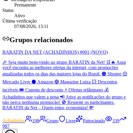
Permanente
Status
Ativo
Última verificação
07/08/2026, 13:11
Grupo
s relacionados
BARATIN DA NET (ACHADINHOS) #001 (NOVO)
🎉 Seja muito bem-vindo ao grupo BARATIN da Net! 🛒🔥 Aqui
você encontra as melhores ofertas da internet, com promoções
atualizadas todos os dias das maiores lojas do Brasil: 🟠 Shopee 🟡
Mercado Livre ⚫ Amazon 🔵 Magazine Luiza 💥 Descontos
incríveis 🎟️ Cupons de desconto ⚡ Ofertas relâmpago 💰
Achadinhos que valem a pena 📢 Ative as notificações do grupo e
não perca nenhuma promoção! 🚫 Respeite os participantes.
BARATIN da Net – Quem entra, economiza! 💸
Achadinhos
198
Grupo
Livre
Patrocinado
339
987