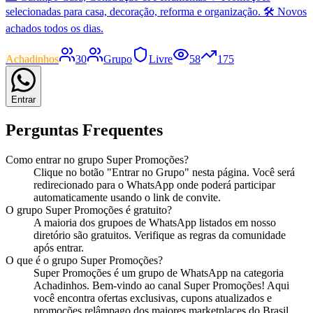
selecionadas para casa, decoração, reforma e organização. 🛠️ Novos
achados todos os dias.
Achadinhos
30
Grupo
Livre
58
175
Entrar
Perguntas Frequentes
Como entrar no
grupo
Super Promoções
?
Clique no botão "Entrar no
Grupo
" nesta página. Você será
redirecionado para o WhatsApp onde poderá participar
automaticamente usando o link de convite.
O
grupo
Super Promoções
é gratuito?
A maioria dos
grupo
es de WhatsApp listados em nosso
diretório são gratuitos. Verifique as regras da comunidade
após entrar.
O que é o
grupo
Super Promoções
?
Super Promoções
é
um
grupo
de WhatsApp na categoria
Achadinhos
.
Bem-vindo ao canal Super Promoções! Aqui
você encontra ofertas exclusivas, cupons atualizados e
promoções relâmpago dos maiores marketplaces do Brasil.