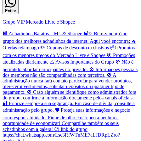
Entrar
Grupo VIP Mercado Livre e Shopee
🛍️ Achadinhos Baratos – ML & Shopee 🛒✨ Bem-vindo(a) ao
grupo dos melhores achadinhos da internet! Aqui você encontra: 🔥
Ofertas relâmpago 💸 Cupons de desconto exclusivos 📦 Produtos
com os menores preços do Mercado Livre e Shopee 🎯 Promoções
atualizadas diariamente ⚠️ Avisos Importantes do Grupo 🚫 Não é
permitido abordar participantes no privado. 🚫 Informações pessoais
dos membros não são compartilhadas com terceiros. 🚫 A
administração nunca fará contato particular para vender produtos,
oferecer investimentos, solicitar depósitos ou qualquer tipo de
pagamento. 🚫 Caso alguém se identifique como administrador fora
do grupo, confirme a informação diretamente pelos canais oficiais.
🔐 Priorize sempre a sua segurança. Em caso de dúvida, consulte a
administração pelo grupo. 🛡️ Proteja suas informações e negocie
com responsabilidade. Fique de olho e não perca nenhuma
oportunidade de economizar! Compartilhe também os seus
achadinhos com a galera! 😉 link do grupo
https://chat.whatsapp.com/Lsc3RfWTnME7aLJDRpLZro?
mode=gi_t