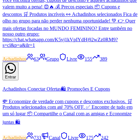
você encontra ofertas, cupons de desconto e aqueles achadinhos que
valem muito a pena! 😍🔥 💰 Preços especiais 📦 Cupons e
descontos 🛒 Produtos incríveis 👀 Achadinhos selecionados Fica de
olho no grupo para não perder nenhuma oportunidade! 💚 👉 Quer
mais ofertas focadas no MUNDO FEMININO? Entre também no
nosso outro grupo:
https://chat.whatsapp.com/K5vj1kVpIYdHj92wZz0RM9?
s=cl&p=a&ilr=1
Achadinhos
63
Grupo
Livre
155
389
Entrar
Achadinhos Conectar Ofertas🛍 Promoções E Cupons
💸 Economize de verdade com cupons e descontos exclusivos. 🛒
Produtos selecionados com até 70% OFF. ✅ Encontre de tudo em
um só lugar 📦 Compartilhe o Canal com as amigas e Economize
juntas 🛍
Achadinhos
733
Canal
Livre
175
242