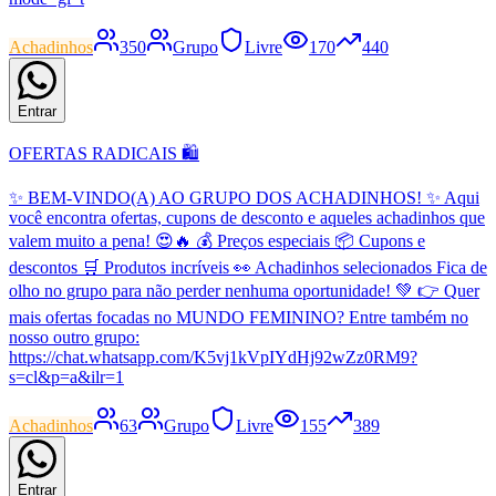
Achadinhos
350
Grupo
Livre
170
440
Entrar
OFERTAS RADICAIS 🛍️
✨ BEM-VINDO(A) AO GRUPO DOS ACHADINHOS! ✨ Aqui
você encontra ofertas, cupons de desconto e aqueles achadinhos que
valem muito a pena! 😍🔥 💰 Preços especiais 📦 Cupons e
descontos 🛒 Produtos incríveis 👀 Achadinhos selecionados Fica de
olho no grupo para não perder nenhuma oportunidade! 💚 👉 Quer
mais ofertas focadas no MUNDO FEMININO? Entre também no
nosso outro grupo:
https://chat.whatsapp.com/K5vj1kVpIYdHj92wZz0RM9?
s=cl&p=a&ilr=1
Achadinhos
63
Grupo
Livre
155
389
Entrar