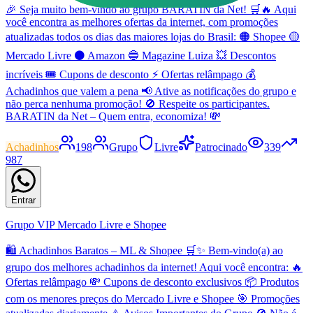
🎉 Seja muito bem-vindo ao grupo BARATIN da Net! 🛒🔥 Aqui
você encontra as melhores ofertas da internet, com promoções
atualizadas todos os dias das maiores lojas do Brasil: 🟠 Shopee 🟡
Mercado Livre ⚫ Amazon 🔵 Magazine Luiza 💥 Descontos
incríveis 🎟️ Cupons de desconto ⚡ Ofertas relâmpago 💰
Achadinhos que valem a pena 📢 Ative as notificações do grupo e
não perca nenhuma promoção! 🚫 Respeite os participantes.
BARATIN da Net – Quem entra, economiza! 💸
Achadinhos
198
Grupo
Livre
Patrocinado
339
987
Entrar
Grupo VIP Mercado Livre e Shopee
🛍️ Achadinhos Baratos – ML & Shopee 🛒✨ Bem-vindo(a) ao
grupo dos melhores achadinhos da internet! Aqui você encontra: 🔥
Ofertas relâmpago 💸 Cupons de desconto exclusivos 📦 Produtos
com os menores preços do Mercado Livre e Shopee 🎯 Promoções