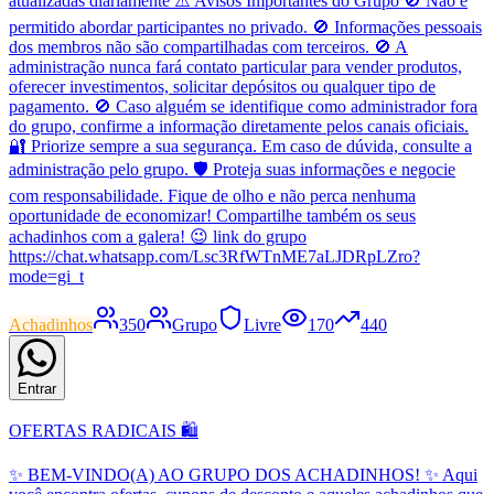
atualizadas diariamente ⚠️ Avisos Importantes do Grupo 🚫 Não é
permitido abordar participantes no privado. 🚫 Informações pessoais
dos membros não são compartilhadas com terceiros. 🚫 A
administração nunca fará contato particular para vender produtos,
oferecer investimentos, solicitar depósitos ou qualquer tipo de
pagamento. 🚫 Caso alguém se identifique como administrador fora
do grupo, confirme a informação diretamente pelos canais oficiais.
🔐 Priorize sempre a sua segurança. Em caso de dúvida, consulte a
administração pelo grupo. 🛡️ Proteja suas informações e negocie
com responsabilidade. Fique de olho e não perca nenhuma
oportunidade de economizar! Compartilhe também os seus
achadinhos com a galera! 😉 link do grupo
https://chat.whatsapp.com/Lsc3RfWTnME7aLJDRpLZro?
mode=gi_t
Achadinhos
350
Grupo
Livre
170
440
Entrar
OFERTAS RADICAIS 🛍️
✨ BEM-VINDO(A) AO GRUPO DOS ACHADINHOS! ✨ Aqui