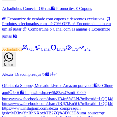
Achadinhos Conectar Ofertas🛍 Promoções E Cupons
💸 Economize de verdade com cupons e descontos exclusivos. 🛒
Produtos selecionados com até 70% OFF. ✅ Encontre de tudo em
um só lugar 📦 Compartilhe o Canal com as amigas e Economize
juntas 🛍
Achadinhos
733
Canal
Livre
175
242
Entrar
Alexia_Dracompreaqui ✨🛍️🛒✅
Ofertas da Shoppe, Mercado Livre e Amazon pra você!🛍️✨ Clique
aqui👇✨🛒🛍️ https://br.shp.ee/5k83av4?smtt=0.0.9
https://www.facebook.com/share/1B4p6fs8LN/?mibextid=LQQJ4d
https://www.facebook.com/share/1BJj7kBn5Q/?mibextid=LQQJ4d
https://www.instagram.com/alexia_compreaqui?
igsh=MXhwYnRhNXoxbTB2ZQ%3D%3D&utm_source=qr