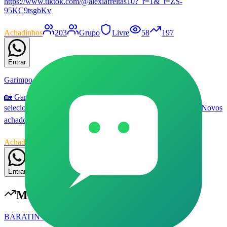
https://www.tiktok.com/@alexiafreitas10?_r=1&_t=ZS-
95KC9tsgbKv
Achadinhos
203
Grupo
Livre
58
197
Entrar
Garimpo Casa, Construção & Ferramentas
🏡 Garimpo Casa, Construção & Ferramentas ✨ Promoções
selecionadas para casa, decoração, reforma e organização. 🛠️ Novos
achados todos os dias.
Achadinhos
30
Grupo
Livre
58
175
Entrar
Mais populares em
Achadinhos
BARATIN DA NET (ACHADINHOS) #001 (NOVO)