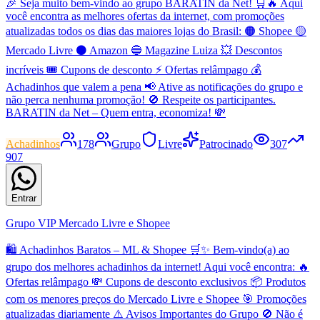
🎉 Seja muito bem-vindo ao grupo BARATIN da Net! 🛒🔥 Aqui
você encontra as melhores ofertas da internet, com promoções
atualizadas todos os dias das maiores lojas do Brasil: 🟠 Shopee 🟡
Mercado Livre ⚫ Amazon 🔵 Magazine Luiza 💥 Descontos
incríveis 🎟️ Cupons de desconto ⚡ Ofertas relâmpago 💰
Achadinhos que valem a pena 📢 Ative as notificações do grupo e
não perca nenhuma promoção! 🚫 Respeite os participantes.
BARATIN da Net – Quem entra, economiza! 💸
Achadinhos
178
Grupo
Livre
Patrocinado
307
907
Entrar
Grupo VIP Mercado Livre e Shopee
🛍️ Achadinhos Baratos – ML & Shopee 🛒✨ Bem-vindo(a) ao
grupo dos melhores achadinhos da internet! Aqui você encontra: 🔥
Ofertas relâmpago 💸 Cupons de desconto exclusivos 📦 Produtos
com os menores preços do Mercado Livre e Shopee 🎯 Promoções
atualizadas diariamente ⚠️ Avisos Importantes do Grupo 🚫 Não é