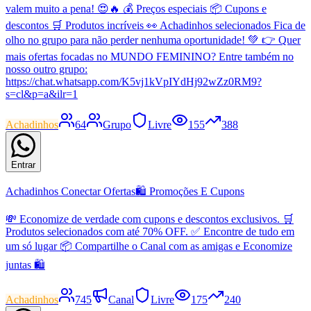
valem muito a pena! 😍🔥 💰 Preços especiais 📦 Cupons e
descontos 🛒 Produtos incríveis 👀 Achadinhos selecionados Fica de
olho no grupo para não perder nenhuma oportunidade! 💚 👉 Quer
mais ofertas focadas no MUNDO FEMININO? Entre também no
nosso outro grupo:
https://chat.whatsapp.com/K5vj1kVpIYdHj92wZz0RM9?
s=cl&p=a&ilr=1
Achadinhos
64
Grupo
Livre
155
388
Entrar
Achadinhos Conectar Ofertas🛍 Promoções E Cupons
💸 Economize de verdade com cupons e descontos exclusivos. 🛒
Produtos selecionados com até 70% OFF. ✅ Encontre de tudo em
um só lugar 📦 Compartilhe o Canal com as amigas e Economize
juntas 🛍
Achadinhos
745
Canal
Livre
175
240