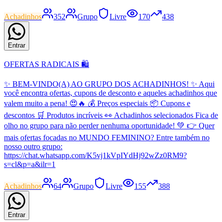
Achadinhos
352
Grupo
Livre
170
438
Entrar
OFERTAS RADICAIS 🛍️
✨ BEM-VINDO(A) AO GRUPO DOS ACHADINHOS! ✨ Aqui
você encontra ofertas, cupons de desconto e aqueles achadinhos que
valem muito a pena! 😍🔥 💰 Preços especiais 📦 Cupons e
descontos 🛒 Produtos incríveis 👀 Achadinhos selecionados Fica de
olho no grupo para não perder nenhuma oportunidade! 💚 👉 Quer
mais ofertas focadas no MUNDO FEMININO? Entre também no
nosso outro grupo:
https://chat.whatsapp.com/K5vj1kVpIYdHj92wZz0RM9?
s=cl&p=a&ilr=1
Achadinhos
64
Grupo
Livre
155
388
Entrar