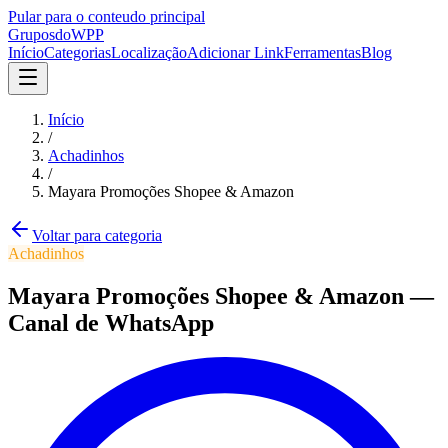
Pular para o conteudo principal
Grupos
doWPP
Início
Categorias
Localização
Adicionar Link
Ferramentas
Blog
Início
/
Achadinhos
/
Mayara Promoções Shopee & Amazon
Voltar para categoria
Achadinhos
Mayara Promoções Shopee & Amazon
—
Canal
de WhatsApp