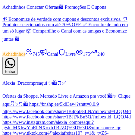
Achadinhos Conectar Ofertas🛍 Promoções E Cupons
💸 Economize de verdade com cupons e descontos exclusivos. 🛒
Produtos selecionados com até 70% OFF. ✅ Encontre de tudo em
um só lugar 📦 Compartilhe o Canal com as amigas e Economize
juntas 🛍
Achadinhos
745
Canal
Livre
175
240
Entrar
Alexia_Dracompreaqui ✨🛍️🛒✅
Ofertas da Shoppe, Mercado Livre e Amazon pra você!🛍️✨ Clique
aqui👇✨🛒🛍️ https://br.shp.ee/5k83av4?smtt=0.0.9
https://www.facebook.com/share/1B4p6fs8LN/?mibextid=LQQJ4d
https://www.facebook.com/share/1BJj7kBn5Q/?mibextid=LQQJ4d
https://www.instagram.com/alexia_compreaqui?
igsh=MXhwYnRhNXoxbTB2ZQ%3D%3D&utm_source=qr
https://www.tiktok.com/@alexiafreitas10?_r=1&_t=ZS-