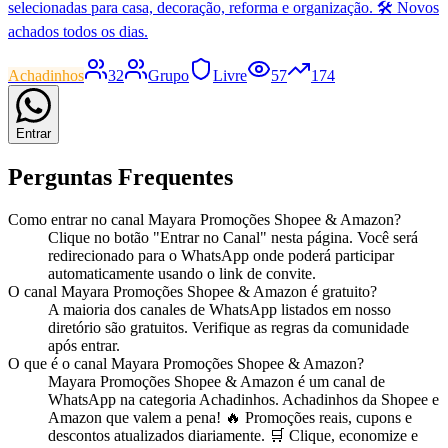
selecionadas para casa, decoração, reforma e organização. 🛠️ Novos
achados todos os dias.
Achadinhos
32
Grupo
Livre
57
174
Entrar
Perguntas Frequentes
Como entrar no
canal
Mayara Promoções Shopee & Amazon
?
Clique no botão "Entrar no
Canal
" nesta página. Você será
redirecionado para o WhatsApp onde poderá participar
automaticamente usando o link de convite.
O
canal
Mayara Promoções Shopee & Amazon
é gratuito?
A maioria dos
canal
es de WhatsApp listados em nosso
diretório são gratuitos. Verifique as regras da comunidade
após entrar.
O que é o
canal
Mayara Promoções Shopee & Amazon
?
Mayara Promoções Shopee & Amazon
é
um
canal
de
WhatsApp na categoria
Achadinhos
.
Achadinhos da Shopee e
Amazon que valem a pena! 🔥 Promoções reais, cupons e
descontos atualizados diariamente. 🛒 Clique, economize e