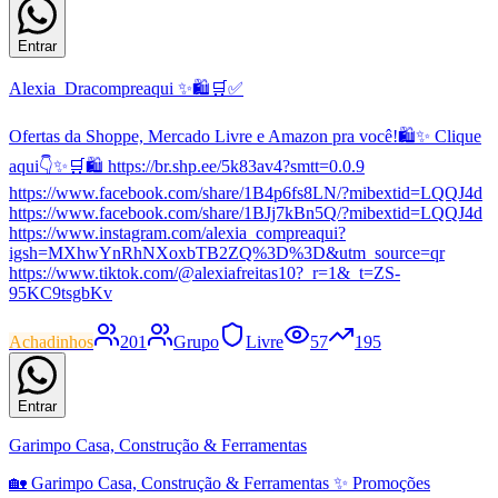
Entrar
Alexia_Dracompreaqui ✨🛍️🛒✅
Ofertas da Shoppe, Mercado Livre e Amazon pra você!🛍️✨ Clique
aqui👇✨🛒🛍️ https://br.shp.ee/5k83av4?smtt=0.0.9
https://www.facebook.com/share/1B4p6fs8LN/?mibextid=LQQJ4d
https://www.facebook.com/share/1BJj7kBn5Q/?mibextid=LQQJ4d
https://www.instagram.com/alexia_compreaqui?
igsh=MXhwYnRhNXoxbTB2ZQ%3D%3D&utm_source=qr
https://www.tiktok.com/@alexiafreitas10?_r=1&_t=ZS-
95KC9tsgbKv
Achadinhos
201
Grupo
Livre
57
195
Entrar
Garimpo Casa, Construção & Ferramentas
🏡 Garimpo Casa, Construção & Ferramentas ✨ Promoções