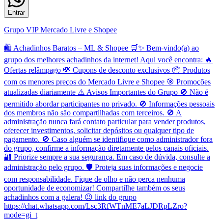
Entrar
Grupo VIP Mercado Livre e Shopee
🛍️ Achadinhos Baratos – ML & Shopee 🛒✨ Bem-vindo(a) ao
grupo dos melhores achadinhos da internet! Aqui você encontra: 🔥
Ofertas relâmpago 💸 Cupons de desconto exclusivos 📦 Produtos
com os menores preços do Mercado Livre e Shopee 🎯 Promoções
atualizadas diariamente ⚠️ Avisos Importantes do Grupo 🚫 Não é
permitido abordar participantes no privado. 🚫 Informações pessoais
dos membros não são compartilhadas com terceiros. 🚫 A
administração nunca fará contato particular para vender produtos,
oferecer investimentos, solicitar depósitos ou qualquer tipo de
pagamento. 🚫 Caso alguém se identifique como administrador fora
do grupo, confirme a informação diretamente pelos canais oficiais.
🔐 Priorize sempre a sua segurança. Em caso de dúvida, consulte a
administração pelo grupo. 🛡️ Proteja suas informações e negocie
com responsabilidade. Fique de olho e não perca nenhuma
oportunidade de economizar! Compartilhe também os seus
achadinhos com a galera! 😉 link do grupo
https://chat.whatsapp.com/Lsc3RfWTnME7aLJDRpLZro?
mode=gi_t