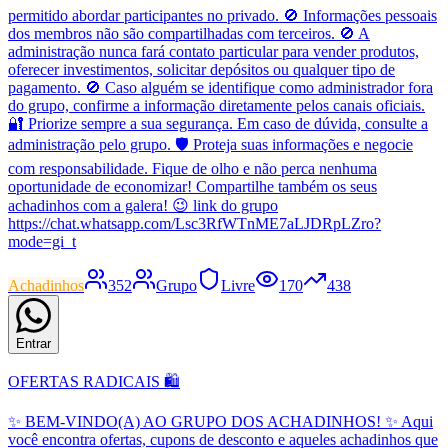
permitido abordar participantes no privado. 🚫 Informações pessoais
dos membros não são compartilhadas com terceiros. 🚫 A
administração nunca fará contato particular para vender produtos,
oferecer investimentos, solicitar depósitos ou qualquer tipo de
pagamento. 🚫 Caso alguém se identifique como administrador fora
do grupo, confirme a informação diretamente pelos canais oficiais.
🔐 Priorize sempre a sua segurança. Em caso de dúvida, consulte a
administração pelo grupo. 🛡️ Proteja suas informações e negocie
com responsabilidade. Fique de olho e não perca nenhuma
oportunidade de economizar! Compartilhe também os seus
achadinhos com a galera! 😉 link do grupo
https://chat.whatsapp.com/Lsc3RfWTnME7aLJDRpLZro?
mode=gi_t
Achadinhos
352
Grupo
Livre
170
438
Entrar
OFERTAS RADICAIS 🛍️
✨ BEM-VINDO(A) AO GRUPO DOS ACHADINHOS! ✨ Aqui
você encontra ofertas, cupons de desconto e aqueles achadinhos que