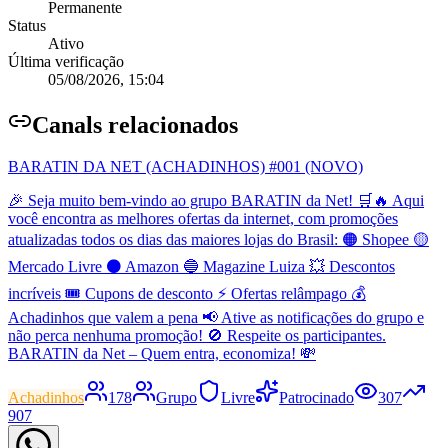
Permanente
Status
Ativo
Última verificação
05/08/2026, 15:04
Canal
s relacionados
BARATIN DA NET (ACHADINHOS) #001 (NOVO)
🎉 Seja muito bem-vindo ao grupo BARATIN da Net! 🛒🔥 Aqui
você encontra as melhores ofertas da internet, com promoções
atualizadas todos os dias das maiores lojas do Brasil: 🟠 Shopee 🟡
Mercado Livre ⚫ Amazon 🔵 Magazine Luiza 💥 Descontos
incríveis 🎟️ Cupons de desconto ⚡ Ofertas relâmpago 💰
Achadinhos que valem a pena 📢 Ative as notificações do grupo e
não perca nenhuma promoção! 🚫 Respeite os participantes.
BARATIN da Net – Quem entra, economiza! 💸
Achadinhos
178
Grupo
Livre
Patrocinado
307
907