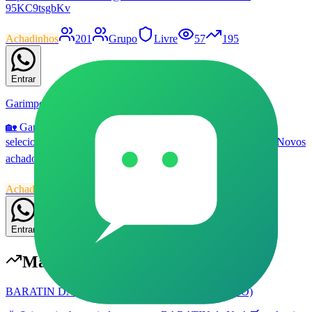
95KC9tsgbKv
Achadinhos
201
Grupo
Livre
57
195
Entrar
Garimpo Casa, Construção & Ferramentas
🏡 Garimpo Casa, Construção & Ferramentas ✨ Promoções
selecionadas para casa, decoração, reforma e organização. 🛠️ Novos
achados todos os dias.
Achadinhos
32
Grupo
Livre
57
174
Entrar
Mais populares em
Achadinhos
BARATIN DA NET (ACHADINHOS) #001 (NOVO)