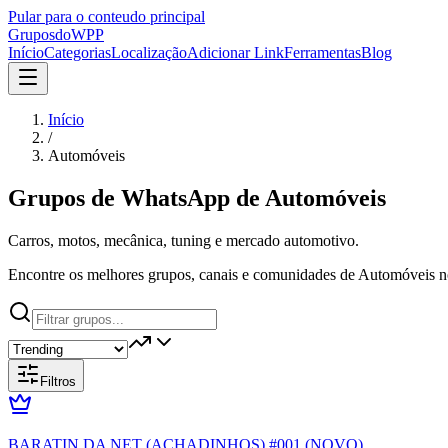
Pular para o conteudo principal
Grupos
doWPP
Início
Categorias
Localização
Adicionar Link
Ferramentas
Blog
Início
/
Automóveis
Grupos de WhatsApp de
Automóveis
Carros, motos, mecânica, tuning e mercado automotivo.
Encontre os melhores grupos, canais e comunidades de Automóveis n
Filtros
BARATIN DA NET (ACHADINHOS) #001 (NOVO)