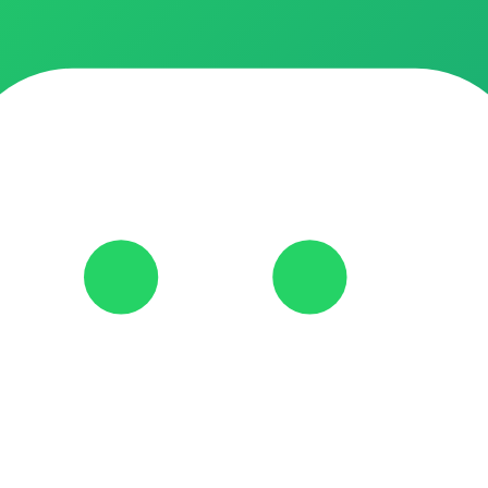
cesso em primeira mão a dicas de como reduzir sua conta de luz em a
 Fique atento aos alertas de vagas para as usinas da sua região!
 na INPERIO AUTO PEÇAS, temos a solução rápida para o seu prob
tor. ​📍 Endereço: Rua Réia, 291 - Parque do Carmo, Duque de Caxias