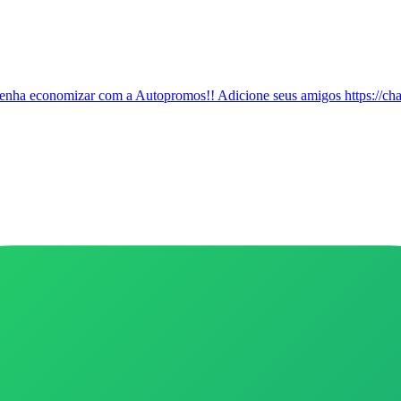
enha economizar com a Autopromos!! Adicione seus amigos https://
ivo, venha economizar com a gente!! Adicione seus amigos https: