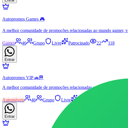
Entrar
Autopromos Games 🎮
A melhor comunidade de promoções relacionadas ao mundo gamer, v
Games
46
Grupo
Livre
Patrocinado
22
118
Entrar
Autopromos VIP 🚗🏁
A melhor comunidade de promoções relacionadas ao mundo automot
Automóveis
46
Grupo
Livre
Patrocinado
30
95
Entrar