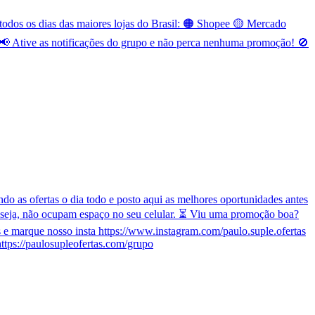
odos os dias das maiores lojas do Brasil: 🟠 Shopee 🟡 Mercado
 Ative as notificações do grupo e não perca nenhuma promoção! 🚫
o as ofertas o dia todo e posto aqui as melhores oportunidades antes
 seja, não ocupam espaço no seu celular. ⏳ Viu uma promoção boa?
e marque nosso insta https://www.instagram.com/paulo.suple.ofertas
ttps://paulosupleofertas.com/grupo