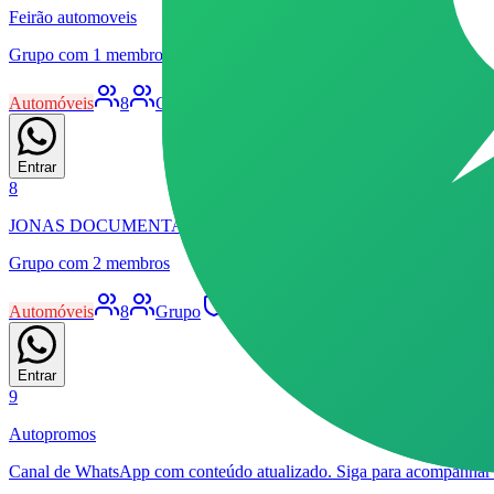
Feirão automoveis
Grupo com 1 membros
Automóveis
8
Grupo
Livre
5
13
Entrar
8
JONAS DOCUMENTALISTA
Grupo com 2 membros
Automóveis
8
Grupo
Livre
4
13
Entrar
9
Autopromos
Canal de WhatsApp com conteúdo atualizado. Siga para acompanhar