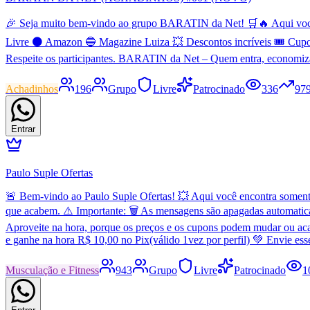
🎉 Seja muito bem-vindo ao grupo BARATIN da Net! 🛒🔥 Aqui você en
Livre ⚫ Amazon 🔵 Magazine Luiza 💥 Descontos incríveis 🎟️ Cupo
Respeite os participantes. BARATIN da Net – Quem entra, economiz
Achadinhos
196
Grupo
Livre
Patrocinado
336
97
Entrar
Paulo Suple Ofertas
🚨 Bem-vindo ao Paulo Suple Ofertas! 💥 Aqui você encontra somente 
que acabem. ⚠️ Importante: 🗑️ As mensagens são apagadas automatic
Aproveite na hora, porque os preços e os cupons podem mudar ou aca
e ganhe na hora R$ 10,00 no Pix(válido 1vez por perfil) 💚 Envie es
Musculação e Fitness
943
Grupo
Livre
Patrocinado
1