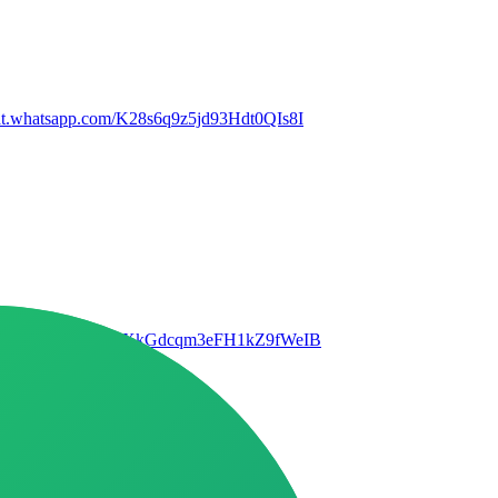
chat.whatsapp.com/K28s6q9z5jd93Hdt0QIs8I
//chat.whatsapp.com/GrXkGdcqm3eFH1kZ9fWeIB