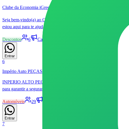
Clube da Economia iGreen ⚡
Seja bem-vindo(a) ao Clube da Economia iGreen! ⚡ Aqui você terá a
estou aqui para te ajudar a transformar sua forma de consumir energia.
Descontos
6
Canal
Livre
Patrocinado
4
11
Entrar
6
Império Auto PEÇAS 👨‍🔧🚙
INPERIO ALTO PEÇAS 🚘🛣 Cansado de procurar e não achar? Aqui
para garantir a segurança da sua viagem e a durabilidade do seu mo
Automóveis
29
Canal
Livre
17
39
Entrar
7