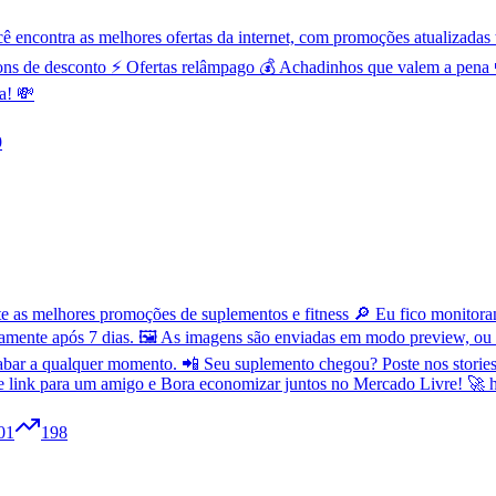
contra as melhores ofertas da internet, com promoções atualizadas t
ns de desconto ⚡ Ofertas relâmpago 💰 Achadinhos que valem a pena 
a! 💸
9
as melhores promoções de suplementos e fitness 🔎 Eu fico monitorand
amente após 7 dias. 🖼️ As imagens são enviadas em modo preview, ou
bar a qualquer momento. 📲 Seu suplemento chegou? Poste nos stories 
se link para um amigo e Bora economizar juntos no Mercado Livre! 🚀 h
01
198