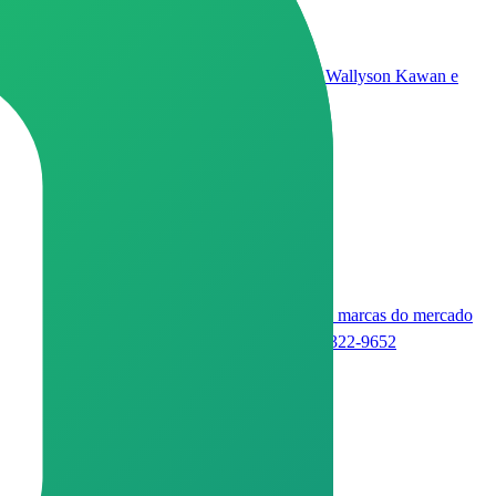
té 15% sem gastar um centavo com obras. Sou o Wallyson Kawan e
lema mecânico. Trabalhamos com as melhores marcas do mercado
. 📲 Dúvidas e Orçamentos via WhatsApp: (21) 97322-9652