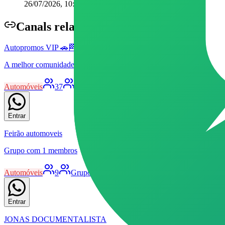
26/07/2026, 10:47
Canal
s relacionados
Autopromos VIP 🚗🏁
A melhor comunidade de promoções relacionadas ao mundo automot
Automóveis
37
Grupo
Livre
Patrocinado
23
68
Entrar
Feirão automoveis
Grupo com 1 membros
Automóveis
9
Grupo
Livre
5
13
Entrar
JONAS DOCUMENTALISTA