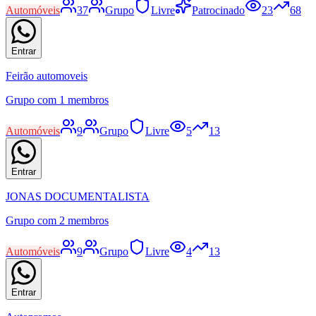
Automóveis
37
Grupo
Livre
Patrocinado
23
68
Entrar
Feirão automoveis
Grupo com 1 membros
Automóveis
9
Grupo
Livre
5
13
Entrar
JONAS DOCUMENTALISTA
Grupo com 2 membros
Automóveis
9
Grupo
Livre
4
13
Entrar