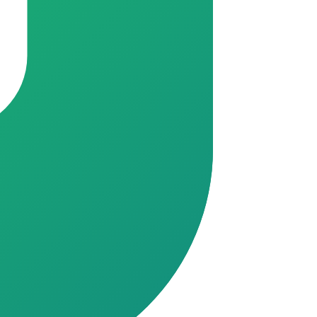
//chat.whatsapp.com/GrXkGdcqm3eFH1kZ9fWeIB