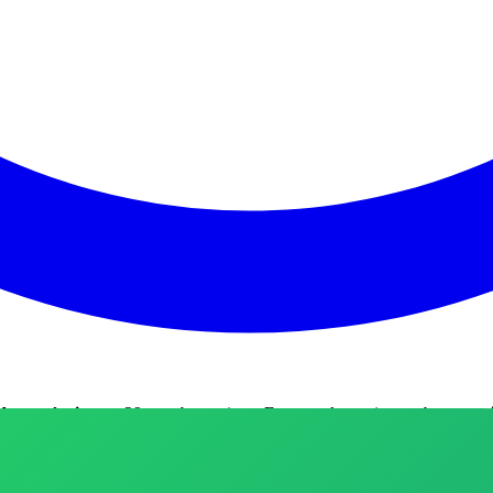
Automóveis
com 29 membros ativos
.
Este canal permite receber cont
 na INPERIO AUTO PEÇAS, temos a solução rápida para o seu prob
tor. ​📍 Endereço: Rua Réia, 291 - Parque do Carmo, Duque de Caxias