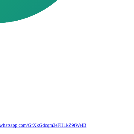
//chat.whatsapp.com/GrXkGdcqm3eFH1kZ9fWeIB