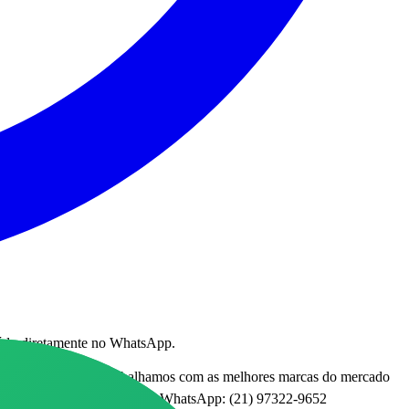
eúdo diretamente no WhatsApp.
lema mecânico. Trabalhamos com as melhores marcas do mercado
. 📲 Dúvidas e Orçamentos via WhatsApp: (21) 97322-9652