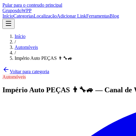
Pular para o conteudo principal
Grupos
doWPP
Início
Categorias
Localização
Adicionar Link
Ferramentas
Blog
Início
/
Automóveis
/
Império Auto PEÇAS 👨‍🔧🚙
Voltar para categoria
Automóveis
Império Auto PEÇAS 👨‍🔧🚙
—
Canal
de 