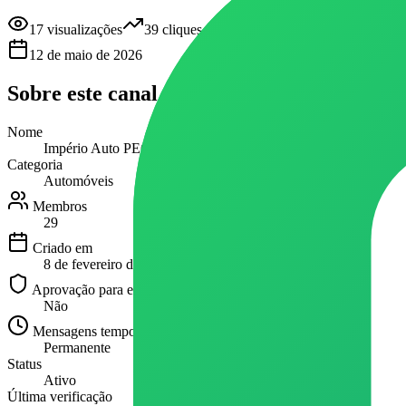
17
visualizações
39
cliques
12 de maio de 2026
Sobre este
canal
Nome
Império Auto PEÇAS 👨‍🔧🚙
Categoria
Automóveis
Membros
29
Criado em
8 de fevereiro de 2024
Aprovação para entrar
Não
Mensagens temporárias
Permanente
Status
Ativo
Última verificação