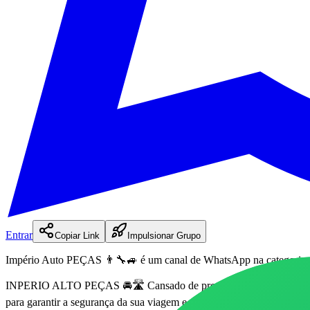
Entrar
Copiar Link
Impulsionar Grupo
Império Auto PEÇAS 👨‍🔧🚙
é
um
canal
de WhatsApp na categoria
INPERIO ALTO PEÇAS 🚘🛣 Cansado de procurar e não achar? Aqui
para garantir a segurança da sua viagem e a durabilidade do seu mo