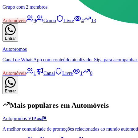
Grupo com 2 membros
Automóveis
9
Grupo
Livre
4
13
Entrar
Autopromos
Canal de WhatsApp com conteúdo atualizado. Siga para acompanhar
Automóveis
1
Canal
Livre
1
0
Entrar
Mais populares em
Automóveis
Autopromos VIP 🚗🏁
A melhor comunidade de promoções relacionadas ao mundo automot