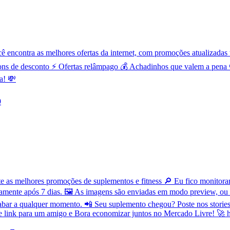
contra as melhores ofertas da internet, com promoções atualizadas t
ns de desconto ⚡ Ofertas relâmpago 💰 Achadinhos que valem a pena 
a! 💸
9
as melhores promoções de suplementos e fitness 🔎 Eu fico monitorand
amente após 7 dias. 🖼️ As imagens são enviadas em modo preview, ou
bar a qualquer momento. 📲 Seu suplemento chegou? Poste nos stories 
se link para um amigo e Bora economizar juntos no Mercado Livre! 🚀 h