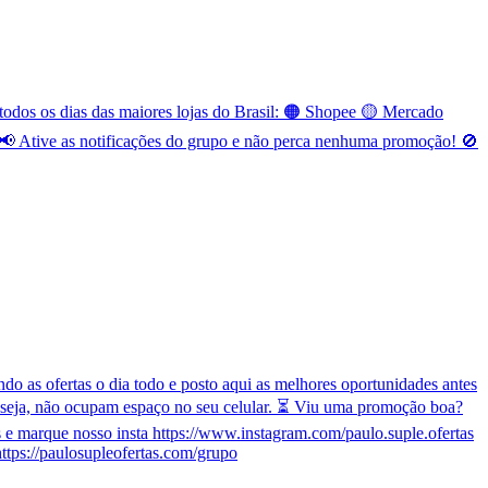
odos os dias das maiores lojas do Brasil: 🟠 Shopee 🟡 Mercado
 Ative as notificações do grupo e não perca nenhuma promoção! 🚫
o as ofertas o dia todo e posto aqui as melhores oportunidades antes
 seja, não ocupam espaço no seu celular. ⏳ Viu uma promoção boa?
e marque nosso insta https://www.instagram.com/paulo.suple.ofertas
ttps://paulosupleofertas.com/grupo