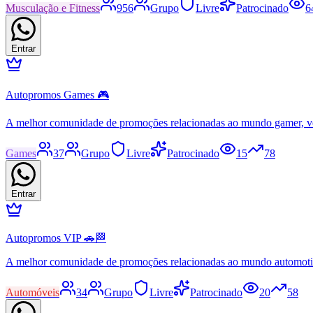
Musculação e Fitness
956
Grupo
Livre
Patrocinado
6
Entrar
Autopromos Games 🎮
A melhor comunidade de promoções relacionadas ao mundo gamer, v
Games
37
Grupo
Livre
Patrocinado
15
78
Entrar
Autopromos VIP 🚗🏁
A melhor comunidade de promoções relacionadas ao mundo automot
Automóveis
34
Grupo
Livre
Patrocinado
20
58