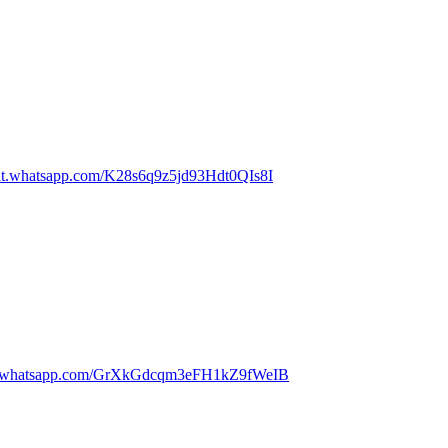
chat.whatsapp.com/K28s6q9z5jd93Hdt0QIs8I
//chat.whatsapp.com/GrXkGdcqm3eFH1kZ9fWeIB