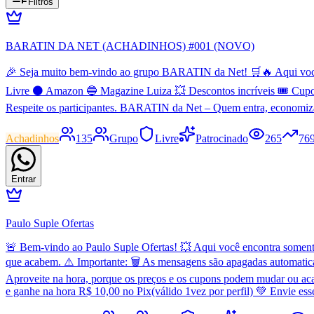
Filtros
BARATIN DA NET (ACHADINHOS) #001 (NOVO)
🎉 Seja muito bem-vindo ao grupo BARATIN da Net! 🛒🔥 Aqui você en
Livre ⚫ Amazon 🔵 Magazine Luiza 💥 Descontos incríveis 🎟️ Cupo
Respeite os participantes. BARATIN da Net – Quem entra, economiz
Achadinhos
135
Grupo
Livre
Patrocinado
265
76
Entrar
Paulo Suple Ofertas
🚨 Bem-vindo ao Paulo Suple Ofertas! 💥 Aqui você encontra somente 
que acabem. ⚠️ Importante: 🗑️ As mensagens são apagadas automatic
Aproveite na hora, porque os preços e os cupons podem mudar ou aca
e ganhe na hora R$ 10,00 no Pix(válido 1vez por perfil) 💚 Envie es