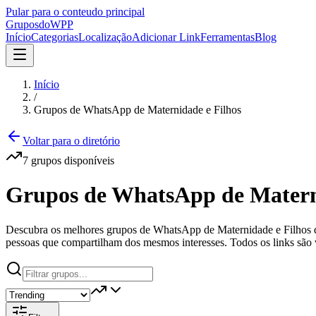
Pular para o conteudo principal
Grupos
doWPP
Início
Categorias
Localização
Adicionar Link
Ferramentas
Blog
Início
/
Grupos de WhatsApp de Maternidade e Filhos
Voltar para o diretório
7
grupos
disponíveis
Grupos de WhatsApp de Matern
Descubra os melhores grupos de WhatsApp de Maternidade e Filhos do 
pessoas que compartilham dos mesmos interesses. Todos os links são v