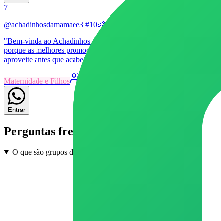
7
@achadinhosdamamaee3 #10👶🏻
"Bem-vinda ao Achadinhos da Mamãe 👶🏻✨ Aqui você encontra ofertas 
porque as melhores promoções chegam primeiro aqui! Para comprar é só
aproveite antes que acabe! Dúvidas? Envie uma mensagem no privado
Maternidade e Filhos
21
Grupo
Livre
3
9
Entrar
Perguntas frequentes
O que são grupos de Maternidade e Filhos no WhatsApp?