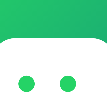
imperdíveis de produtos para bebês e crianças, sempre com qualidade, 
 clicar no link azul do post, se não estiver clicável (azul) me adici
😉. Convide uma amiga para economizar com você é só enviar este lin