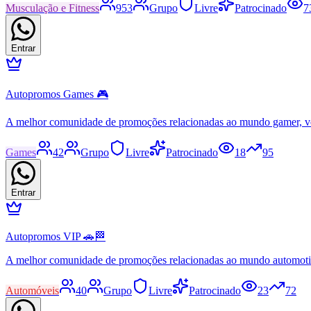
Musculação e Fitness
953
Grupo
Livre
Patrocinado
7
Entrar
Autopromos Games 🎮
A melhor comunidade de promoções relacionadas ao mundo gamer, v
Games
42
Grupo
Livre
Patrocinado
18
95
Entrar
Autopromos VIP 🚗🏁
A melhor comunidade de promoções relacionadas ao mundo automot
Automóveis
40
Grupo
Livre
Patrocinado
23
72