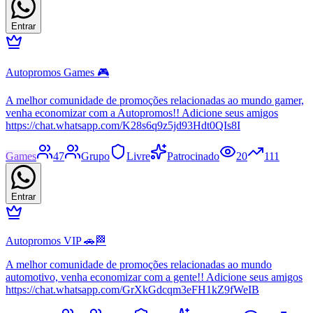
Entrar
Autopromos Games 🎮
A melhor comunidade de promoções relacionadas ao mundo gamer,
venha economizar com a Autopromos!! Adicione seus amigos
https://chat.whatsapp.com/K28s6q9z5jd93Hdt0QIs8I
Games
47
Grupo
Livre
Patrocinado
20
111
Entrar
Autopromos VIP 🚗🏁
A melhor comunidade de promoções relacionadas ao mundo
automotivo, venha economizar com a gente!! Adicione seus amigos
https://chat.whatsapp.com/GrXkGdcqm3eFH1kZ9fWeIB