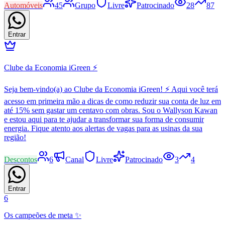
Automóveis
45
Grupo
Livre
Patrocinado
28
87
Entrar
Clube da Economia iGreen ⚡
Seja bem-vindo(a) ao Clube da Economia iGreen! ⚡ Aqui você terá
acesso em primeira mão a dicas de como reduzir sua conta de luz em
até 15% sem gastar um centavo com obras. Sou o Wallyson Kawan
e estou aqui para te ajudar a transformar sua forma de consumir
energia. Fique atento aos alertas de vagas para as usinas da sua
região!
Descontos
6
Canal
Livre
Patrocinado
3
4
Entrar
6
Os campeões de meta ✨