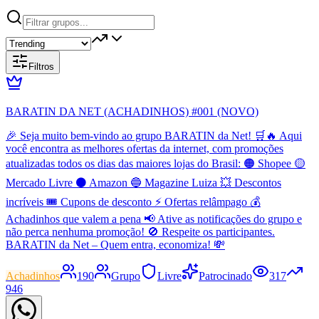
Filtros
BARATIN DA NET (ACHADINHOS) #001 (NOVO)
🎉 Seja muito bem-vindo ao grupo BARATIN da Net! 🛒🔥 Aqui
você encontra as melhores ofertas da internet, com promoções
atualizadas todos os dias das maiores lojas do Brasil: 🟠 Shopee 🟡
Mercado Livre ⚫ Amazon 🔵 Magazine Luiza 💥 Descontos
incríveis 🎟️ Cupons de desconto ⚡ Ofertas relâmpago 💰
Achadinhos que valem a pena 📢 Ative as notificações do grupo e
não perca nenhuma promoção! 🚫 Respeite os participantes.
BARATIN da Net – Quem entra, economiza! 💸
Achadinhos
190
Grupo
Livre
Patrocinado
317
946