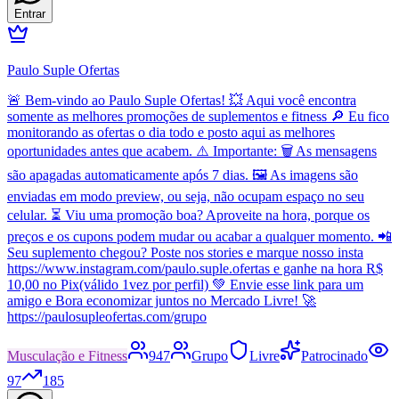
Entrar
Paulo Suple Ofertas
🚨 Bem-vindo ao Paulo Suple Ofertas! 💥 Aqui você encontra
somente as melhores promoções de suplementos e fitness 🔎 Eu fico
monitorando as ofertas o dia todo e posto aqui as melhores
oportunidades antes que acabem. ⚠️ Importante: 🗑️ As mensagens
são apagadas automaticamente após 7 dias. 🖼️ As imagens são
enviadas em modo preview, ou seja, não ocupam espaço no seu
celular. ⏳ Viu uma promoção boa? Aproveite na hora, porque os
preços e os cupons podem mudar ou acabar a qualquer momento. 📲
Seu suplemento chegou? Poste nos stories e marque nosso insta
https://www.instagram.com/paulo.suple.ofertas e ganhe na hora R$
10,00 no Pix(válido 1vez por perfil) 💚 Envie esse link para um
amigo e Bora economizar juntos no Mercado Livre! 🚀
https://paulosupleofertas.com/grupo
Musculação e Fitness
947
Grupo
Livre
Patrocinado
97
185