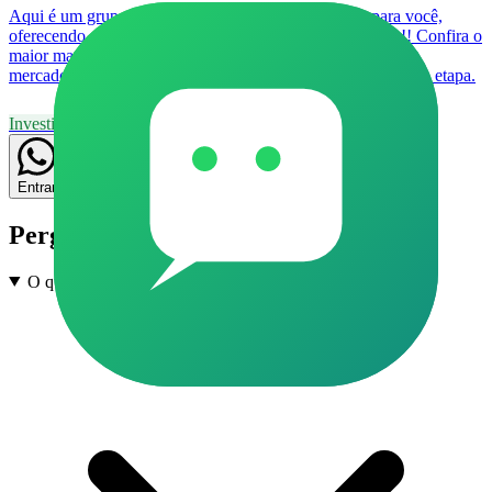
Aqui é um grupo de compras de produtos exclusivo para você,
oferecendo ofertas especiais para cada membro do grupo!! Confira o
maior material já vendido por todo país,e mais provado do
mercado!! Garantia de 7 dias ,e tem mais: explicação de cada etapa.
Investimentos
11
Grupo
Livre
7
11
Entrar
Perguntas frequentes
O que são grupos de Investimentos no WhatsApp?