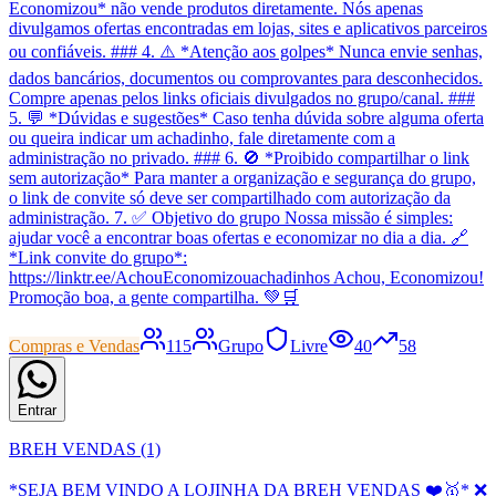
Economizou* não vende produtos diretamente. Nós apenas
divulgamos ofertas encontradas em lojas, sites e aplicativos parceiros
ou confiáveis. ### 4. ⚠️ *Atenção aos golpes* Nunca envie senhas,
dados bancários, documentos ou comprovantes para desconhecidos.
Compre apenas pelos links oficiais divulgados no grupo/canal. ###
5. 💬 *Dúvidas e sugestões* Caso tenha dúvida sobre alguma oferta
ou queira indicar um achadinho, fale diretamente com a
administração no privado. ### 6. 🚫 *Proibido compartilhar o link
sem autorização* Para manter a organização e segurança do grupo,
o link de convite só deve ser compartilhado com autorização da
administração. 7. ✅ Objetivo do grupo Nossa missão é simples:
ajudar você a encontrar boas ofertas e economizar no dia a dia. 🔗
*Link convite do grupo*:
https://linktr.ee/AchouEconomizouachadinhos Achou, Economizou!
Promoção boa, a gente compartilha. 💚🛒
Compras e Vendas
115
Grupo
Livre
40
58
Entrar
BREH VENDAS (1)
*SEJA BEM VINDO A LOJINHA DA BREH VENDAS ❤️🥇* ❌