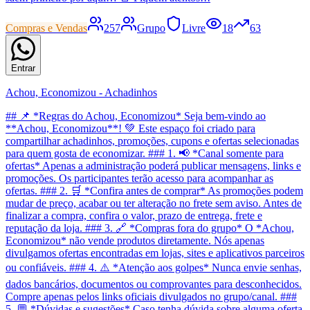
Compras e Vendas
257
Grupo
Livre
18
63
Entrar
Achou, Economizou - Achadinhos
## 📌 *Regras do Achou, Economizou* Seja bem-vindo ao
**Achou, Economizou**! 💚 Este espaço foi criado para
compartilhar achadinhos, promoções, cupons e ofertas selecionadas
para quem gosta de economizar. ### 1. 📢 *Canal somente para
ofertas* Apenas a administração poderá publicar mensagens, links e
promoções. Os participantes terão acesso para acompanhar as
ofertas. ### 2. 🛒 *Confira antes de comprar* As promoções podem
mudar de preço, acabar ou ter alteração no frete sem aviso. Antes de
finalizar a compra, confira o valor, prazo de entrega, frete e
reputação da loja. ### 3. 🔗 *Compras fora do grupo* O *Achou,
Economizou* não vende produtos diretamente. Nós apenas
divulgamos ofertas encontradas em lojas, sites e aplicativos parceiros
ou confiáveis. ### 4. ⚠️ *Atenção aos golpes* Nunca envie senhas,
dados bancários, documentos ou comprovantes para desconhecidos.
Compre apenas pelos links oficiais divulgados no grupo/canal. ###
5. 💬 *Dúvidas e sugestões* Caso tenha dúvida sobre alguma oferta