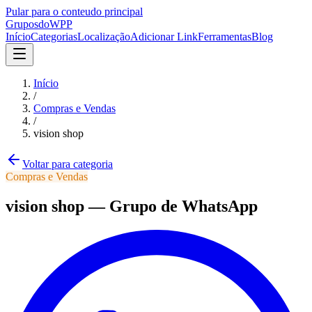
Pular para o conteudo principal
Grupos
doWPP
Início
Categorias
Localização
Adicionar Link
Ferramentas
Blog
Início
/
Compras e Vendas
/
vision shop
Voltar para categoria
Compras e Vendas
vision shop
—
Grupo
de WhatsApp