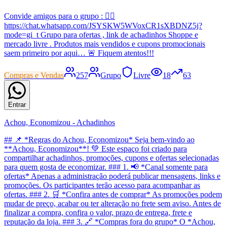
Convide amigos para o grupo : 👇🏼
https://chat.whatsapp.com/JSYSKW5WVoxCR1sXBDNZ5j?
mode=gi_t Grupo para ofertas , link de achadinhos Shoppe e
mercado livre . Produtos mais vendidos e cupons promocionais
saem primeiro por aqui… 🚨 Fiquem atentos!!!
Compras e Vendas
257
Grupo
Livre
18
63
Entrar
Achou, Economizou - Achadinhos
## 📌 *Regras do Achou, Economizou* Seja bem-vindo ao
**Achou, Economizou**! 💚 Este espaço foi criado para
compartilhar achadinhos, promoções, cupons e ofertas selecionadas
para quem gosta de economizar. ### 1. 📢 *Canal somente para
ofertas* Apenas a administração poderá publicar mensagens, links e
promoções. Os participantes terão acesso para acompanhar as
ofertas. ### 2. 🛒 *Confira antes de comprar* As promoções podem
mudar de preço, acabar ou ter alteração no frete sem aviso. Antes de
finalizar a compra, confira o valor, prazo de entrega, frete e
reputação da loja. ### 3. 🔗 *Compras fora do grupo* O *Achou,