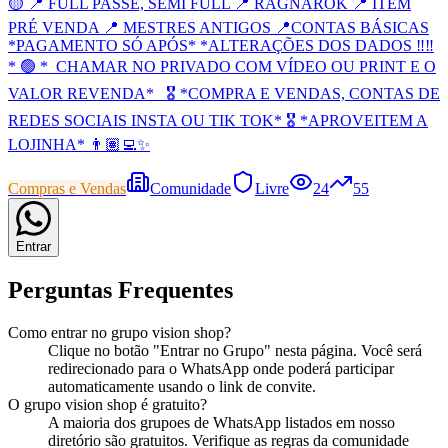
🟡 📍 FULL PASSE, SEMI FULL 📍 RAGNAROK 📍 ITEM
PRÉ VENDA 📍 MESTRES ANTIGOS 📍CONTAS BÁSICAS
*PAGAMENTO SÓ APÓS* *ALTERAÇÕES DOS DADOS ‼️‼️
* 🟢 *_CHAMAR NO PRIVADO COM VÍDEO OU PRINT E O
VALOR REVENDA*_ 🎖️ *COMPRA E VENDAS, CONTAS DE
REDES SOCIAIS INSTA OU TIK TOK* 🎖️ *APROVEITEM A
LOJINHA* 👨🏽‍💻✨
Compras e Vendas
Comunidade
Livre
24
55
Entrar
Perguntas Frequentes
Como entrar no
grupo
vision shop
?
Clique no botão "Entrar no
Grupo
" nesta página. Você será
redirecionado para o WhatsApp onde poderá participar
automaticamente usando o link de convite.
O
grupo
vision shop
é gratuito?
A maioria dos
grupo
es de WhatsApp listados em nosso
diretório são gratuitos. Verifique as regras da comunidade