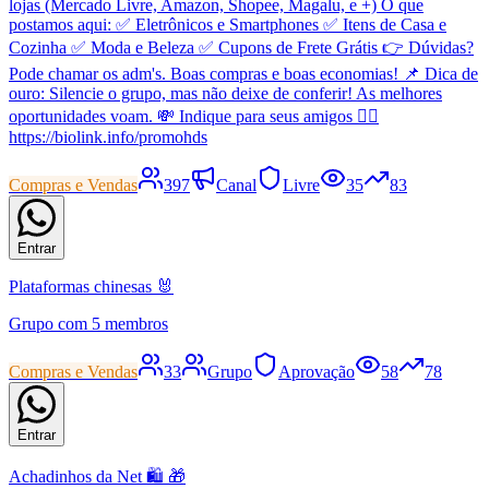
lojas (Mercado Livre, Amazon, Shopee, Magalu, e +) O que
postamos aqui: ✅ Eletrônicos e Smartphones ✅ Itens de Casa e
Cozinha ✅ Moda e Beleza ✅ Cupons de Frete Grátis 👉 Dúvidas?
Pode chamar os adm's. Boas compras e boas economias! 📌 Dica de
ouro: Silencie o grupo, mas não deixe de conferir! As melhores
oportunidades voam. 💸 Indique para seus amigos 👇🏻
https://biolink.info/promohds
Compras e Vendas
397
Canal
Livre
35
83
Entrar
Plataformas chinesas 🐰
Grupo com 5 membros
Compras e Vendas
33
Grupo
Aprovação
58
78
Entrar
Achadinhos da Net 🛍️ 🎁