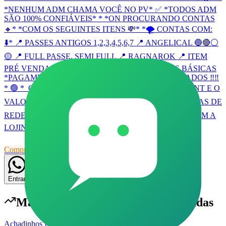
*NENHUM ADM CHAMA VOCÊ NO PV* ✅ *TODOS ADM
SÃO 100% CONFIÁVEIS* * *ON PROCURANDO CONTAS
🔸* *COM OS SEGUINTES ITENS 💸* *🌪 CONTAS COM:
⬇️* 📍 PASSES ANTIGOS 1,2,3,4,5,6,7 📍 ANGELICAL 🔵🔴⚪️
🟡 📍 FULL PASSE, SEMI FULL 📍 RAGNAROK 📍 ITEM
PRÉ VENDA 📍 MESTRES ANTIGOS 📍CONTAS BÁSICAS
*PAGAMENTO SÓ APÓS* *ALTERAÇÕES DOS DADOS ‼️‼️
* 🟢 *_CHAMAR NO PRIVADO COM VÍDEO OU PRINT E O
VALOR REVENDA*_ 🎖️ *COMPRA E VENDAS, CONTAS DE
REDES SOCIAIS INSTA OU TIK TOK* 🎖️ *APROVEITEM A
LOJINHA* 👨🏽‍💻✨
Compras e Vendas
Comunidade
Livre
24
55
Entrar
Mais populares em
Compras e Vendas
Achadinhos Brasil