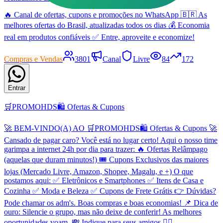
🔥 Canal de ofertas, cupons e promoções no WhatsApp 🇧🇷 As
melhores ofertas do Brasil, atualizadas todos os dias 💰 Economia
real em produtos confiáveis ✅ Entre, aproveite e economize!
Compras e Vendas
3801
Canal
Livre
84
172
Entrar
🛒PROMOHDS🛍️ Ofertas & Cupons
🚀 BEM-VINDO(A) AO 🛒PROMOHDS🛍️ Ofertas & Cupons 🚀
Cansado de pagar caro? Você está no lugar certo! Aqui o nosso time
garimpa a internet 24h por dia para trazer: 🔥 Ofertas Relâmpago
(aquelas que duram minutos!) 🎟️ Cupons Exclusivos das maiores
lojas (Mercado Livre, Amazon, Shopee, Magalu, e +) O que
postamos aqui: ✅ Eletrônicos e Smartphones ✅ Itens de Casa e
Cozinha ✅ Moda e Beleza ✅ Cupons de Frete Grátis 👉 Dúvidas?
Pode chamar os adm's. Boas compras e boas economias! 📌 Dica de
ouro: Silencie o grupo, mas não deixe de conferir! As melhores
oportunidades voam. 💸 Indique para seus amigos 👇🏻