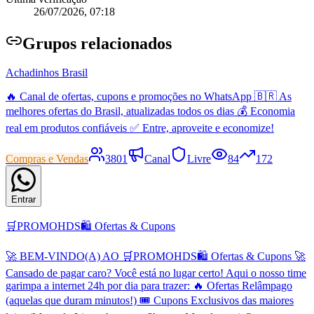
26/07/2026, 07:18
Grupo
s relacionados
Achadinhos Brasil
🔥 Canal de ofertas, cupons e promoções no WhatsApp 🇧🇷 As
melhores ofertas do Brasil, atualizadas todos os dias 💰 Economia
real em produtos confiáveis ✅ Entre, aproveite e economize!
Compras e Vendas
3801
Canal
Livre
84
172
Entrar
🛒PROMOHDS🛍️ Ofertas & Cupons
🚀 BEM-VINDO(A) AO 🛒PROMOHDS🛍️ Ofertas & Cupons 🚀
Cansado de pagar caro? Você está no lugar certo! Aqui o nosso time
garimpa a internet 24h por dia para trazer: 🔥 Ofertas Relâmpago
(aquelas que duram minutos!) 🎟️ Cupons Exclusivos das maiores