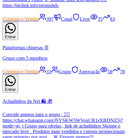
https://biolink.info/promohds
Compras e Vendas
397
Canal
Livre
35
83
Entrar
Plataformas chinesas 🐰
Grupo com 5 membros
Compras e Vendas
33
Grupo
Aprovação
58
78
Entrar
Achadinhos da Net 🛍️ 🎁
Convide amigos para o grupo : 👇🏼
https://chat.whatsapp.com/JSYSKW5WVoxCR1sXBDNZ5j?
mode=gi_t Grupo para ofertas , link de achadinhos Shoppe e
mercado livre . Produtos mais vendidos e cupons promocionais
saem primeiro por aqui… 🚨 Fiquem atentos!!!