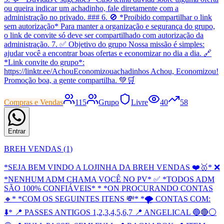
ou queira indicar um achadinho, fale diretamente com a
administração no privado. ### 6. 🚫 *Proibido compartilhar o link
sem autorização* Para manter a organização e segurança do grupo,
o link de convite só deve ser compartilhado com autorização da
administração. 7. ✅ Objetivo do grupo Nossa missão é simples:
ajudar você a encontrar boas ofertas e economizar no dia a dia. 🔗
*Link convite do grupo*:
https://linktr.ee/AchouEconomizouachadinhos Achou, Economizou!
Promoção boa, a gente compartilha. 💚🛒
Compras e Vendas
115
Grupo
Livre
40
58
Entrar
BREH VENDAS (1)
*SEJA BEM VINDO A LOJINHA DA BREH VENDAS ❤️🥇* ❌
*NENHUM ADM CHAMA VOCÊ NO PV* ✅ *TODOS ADM
SÃO 100% CONFIÁVEIS* * *ON PROCURANDO CONTAS
🔸* *COM OS SEGUINTES ITENS 💸* *🌪 CONTAS COM:
⬇️* 📍 PASSES ANTIGOS 1,2,3,4,5,6,7 📍 ANGELICAL 🔵🔴⚪️