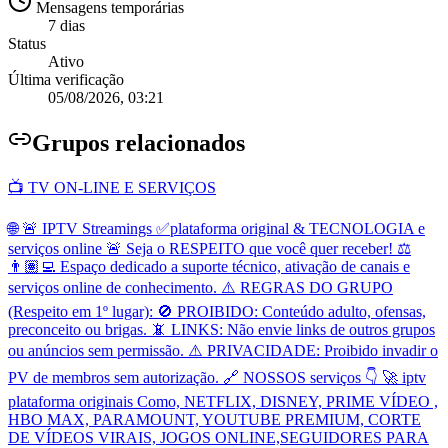
Mensagens temporárias
7 dias
Status
Ativo
Última verificação
05/08/2026, 03:21
Grupo
s relacionados
📺 TV ON-LINE E SERVIÇOS
🌐 🚨 IPTV Streamings ✅️plataforma original & TECNOLOGIA e
serviços online 🚨 Seja o RESPEITO que você quer receber! ⚖️
👨🏽‍💻 Espaço dedicado a suporte técnico, ativação de canais e
serviços online de conhecimento. ⚠️ REGRAS DO GRUPO
(Respeito em 1º lugar): 🚫 PROIBIDO: Conteúdo adulto, ofensas,
preconceito ou brigas. 📵 LINKS: Não envie links de outros grupos
ou anúncios sem permissão. ⚠️ PRIVACIDADE: Proibido invadir o
PV de membros sem autorização. 🔗 NOSSOS serviços 👇 🚀 iptv
plataforma originais Como, NETFLIX, DISNEY, PRIME VÍDEO ,
HBO MAX, PARAMOUNT, YOUTUBE PREMIUM, CORTE
DE VÍDEOS VIRAIS, JOGOS ONLINE,SEGUIDORES PARA