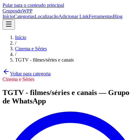
Pular para o conteudo principal
Grupos
doWPP
Início
Categorias
Localização
Adicionar Link
Ferramentas
Blog
Início
/
Cinema e Séries
/
TGTV - filmes/séries e canais
Voltar para categoria
Cinema e Séries
TGTV - filmes/séries e canais
—
Grupo
de WhatsApp