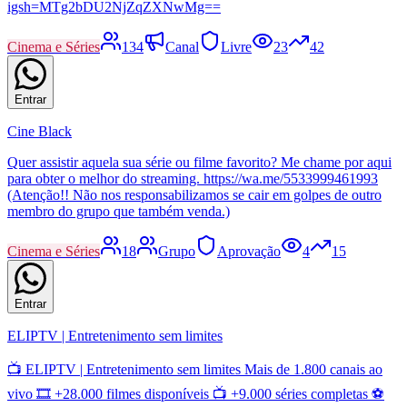
igsh=MTg2bDU2NjZqZXNwMg==
Cinema e Séries
134
Canal
Livre
23
42
Entrar
Cine Black
Quer assistir aquela sua série ou filme favorito? Me chame por aqui
para obter o melhor do streaming. https://wa.me/5533999461993
(Atenção!! Não nos responsabilizamos se cair em golpes de outro
membro do grupo que também venda.)
Cinema e Séries
18
Grupo
Aprovação
4
15
Entrar
ELIPTV | Entretenimento sem limites
📺 ELIPTV | Entretenimento sem limites Mais de 1.800 canais ao
vivo 🎞️ +28.000 filmes disponíveis 📺 +9.000 séries completas ⚽