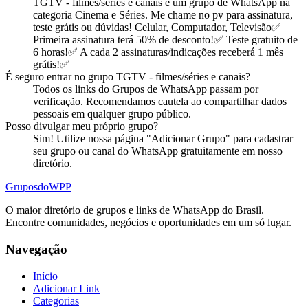
TGTV - filmes/séries e canais
é
um
grupo
de WhatsApp na
categoria
Cinema e Séries
.
Me chame no pv para assinatura,
teste grátis ou dúvidas! Celular, Computador, Televisão✅
Primeira assinatura terá 50% de desconto!✅ Teste gratuito de
6 horas!✅ A cada 2 assinaturas/indicações receberá 1 mês
grátis!✅
É seguro entrar no
grupo
TGTV - filmes/séries e canais
?
Todos os links do Grupos de WhatsApp passam por
verificação. Recomendamos cautela ao compartilhar dados
pessoais em qualquer grupo público.
Posso divulgar meu próprio
grupo
?
Sim! Utilize nossa página "Adicionar Grupo" para cadastrar
seu grupo ou canal do WhatsApp gratuitamente em nosso
diretório.
Grupos
doWPP
O maior diretório de grupos e links de WhatsApp do Brasil.
Encontre comunidades, negócios e oportunidades em um só lugar.
Navegação
Início
Adicionar Link
Categorias