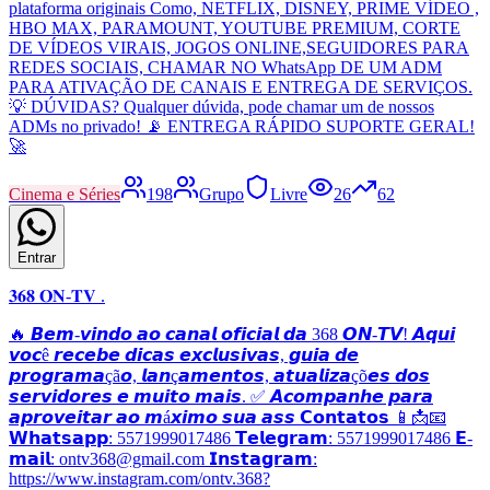
plataforma originais Como, NETFLIX, DISNEY, PRIME VÍDEO ,
HBO MAX, PARAMOUNT, YOUTUBE PREMIUM, CORTE
DE VÍDEOS VIRAIS, JOGOS ONLINE,SEGUIDORES PARA
REDES SOCIAIS, CHAMAR NO WhatsApp DE UM ADM
PARA ATIVAÇÃO DE CANAIS E ENTREGA DE SERVIÇOS.
💡 DÚVIDAS? Qualquer dúvida, pode chamar um de nossos
ADMs no privado! 📡 ENTREGA RÁPIDO SUPORTE GERAL!
🚀
Cinema e Séries
198
Grupo
Livre
26
62
Entrar
𝟑𝟔𝟖 𝐎𝐍-𝐓𝐕 .
🔥 𝘽𝙚𝙢-𝙫𝙞𝙣𝙙𝙤 𝙖𝙤 𝙘𝙖𝙣𝙖𝙡 𝙤𝙛𝙞𝙘𝙞𝙖𝙡 𝙙𝙖 368 𝙊𝙉-𝙏𝙑! 𝘼𝙦𝙪𝙞
𝙫𝙤𝙘ê 𝙧𝙚𝙘𝙚𝙗𝙚 𝙙𝙞𝙘𝙖𝙨 𝙚𝙭𝙘𝙡𝙪𝙨𝙞𝙫𝙖𝙨, 𝙜𝙪𝙞𝙖 𝙙𝙚
𝙥𝙧𝙤𝙜𝙧𝙖𝙢𝙖çã𝙤, 𝙡𝙖𝙣ç𝙖𝙢𝙚𝙣𝙩𝙤𝙨, 𝙖𝙩𝙪𝙖𝙡𝙞𝙯𝙖çõ𝙚𝙨 𝙙𝙤𝙨
𝙨𝙚𝙧𝙫𝙞𝙙𝙤𝙧𝙚𝙨 𝙚 𝙢𝙪𝙞𝙩𝙤 𝙢𝙖𝙞𝙨. ✅ 𝘼𝙘𝙤𝙢𝙥𝙖𝙣𝙝𝙚 𝙥𝙖𝙧𝙖
𝙖𝙥𝙧𝙤𝙫𝙚𝙞𝙩𝙖𝙧 𝙖𝙤 𝙢á𝙭𝙞𝙢𝙤 𝙨𝙪𝙖 𝙖𝙨𝙨 𝗖𝗼𝗻𝘁𝗮𝘁𝗼𝘀 📱📩📧
𝗪𝗵𝗮𝘁𝘀𝗮𝗽𝗽: 5571999017486 𝗧𝗲𝗹𝗲𝗴𝗿𝗮𝗺: 5571999017486 𝗘-
𝗺𝗮𝗶𝗹: ontv368@gmail.com 𝗜𝗻𝘀𝘁𝗮𝗴𝗿𝗮𝗺:
https://www.instagram.com/ontv.368?