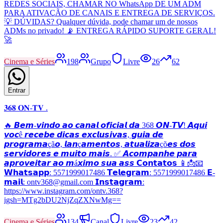
REDES SOCIAIS, CHAMAR NO WhatsApp DE UM ADM
PARA ATIVAÇÃO DE CANAIS E ENTREGA DE SERVIÇOS.
💡 DÚVIDAS? Qualquer dúvida, pode chamar um de nossos
ADMs no privado! 📡 ENTREGA RÁPIDO SUPORTE GERAL!
🚀
Cinema e Séries
198
Grupo
Livre
26
62
Entrar
𝟑𝟔𝟖 𝐎𝐍-𝐓𝐕 .
🔥 𝘽𝙚𝙢-𝙫𝙞𝙣𝙙𝙤 𝙖𝙤 𝙘𝙖𝙣𝙖𝙡 𝙤𝙛𝙞𝙘𝙞𝙖𝙡 𝙙𝙖 368 𝙊𝙉-𝙏𝙑! 𝘼𝙦𝙪𝙞
𝙫𝙤𝙘ê 𝙧𝙚𝙘𝙚𝙗𝙚 𝙙𝙞𝙘𝙖𝙨 𝙚𝙭𝙘𝙡𝙪𝙨𝙞𝙫𝙖𝙨, 𝙜𝙪𝙞𝙖 𝙙𝙚
𝙥𝙧𝙤𝙜𝙧𝙖𝙢𝙖çã𝙤, 𝙡𝙖𝙣ç𝙖𝙢𝙚𝙣𝙩𝙤𝙨, 𝙖𝙩𝙪𝙖𝙡𝙞𝙯𝙖çõ𝙚𝙨 𝙙𝙤𝙨
𝙨𝙚𝙧𝙫𝙞𝙙𝙤𝙧𝙚𝙨 𝙚 𝙢𝙪𝙞𝙩𝙤 𝙢𝙖𝙞𝙨. ✅ 𝘼𝙘𝙤𝙢𝙥𝙖𝙣𝙝𝙚 𝙥𝙖𝙧𝙖
𝙖𝙥𝙧𝙤𝙫𝙚𝙞𝙩𝙖𝙧 𝙖𝙤 𝙢á𝙭𝙞𝙢𝙤 𝙨𝙪𝙖 𝙖𝙨𝙨 𝗖𝗼𝗻𝘁𝗮𝘁𝗼𝘀 📱📩📧
𝗪𝗵𝗮𝘁𝘀𝗮𝗽𝗽: 5571999017486 𝗧𝗲𝗹𝗲𝗴𝗿𝗮𝗺: 5571999017486 𝗘-
𝗺𝗮𝗶𝗹: ontv368@gmail.com 𝗜𝗻𝘀𝘁𝗮𝗴𝗿𝗮𝗺:
https://www.instagram.com/ontv.368?
igsh=MTg2bDU2NjZqZXNwMg==
Cinema e Séries
134
Canal
Livre
23
42