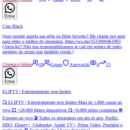
Entrar
Cine Black
Quer assistir aquela sua série ou filme favorito? Me chame por aqui
para obter o melhor do streaming. https://wa.me/5533999461993
(Atenção!! Não nos responsabilizamos se cair em golpes de outro
membro do grupo que também venda.)
Cinema e Séries
18
Grupo
Aprovação
4
15
Entrar
ELIPTV | Entretenimento sem limites
📺 ELIPTV | Entretenimento sem limites Mais de 1.800 canais ao
vivo 🎞️ +28.000 filmes disponíveis 📺 +9.000 séries completas ⚽
Esportes ao vivo 🎬 Todos os streamings em um só app: Netflix,
HBO, Disney+, Globoplay, Apple TV+, Prime Video, Premiere e