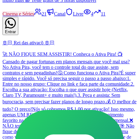
muito mais 🎁 Teste grátis de 3 horas disponível
Cinema e Séries
21
Canal
Livre
4
11
Entrar
🫅🏻 Rei das ativaçõ 🫅🏻
​🚀 NÃO FIQUE SEM ASSISTIR! Conheça o Ativa Pira! 📺 ​
Cansado de pagar fortunas em planos mensais que você mal usa?
No Ativa Pira, você tem o controle total do que assiste, sem
contratos e sem pegadinhas! ​🤔 Como funciona o Ativa Pira? ​É super
simples e rápido. Você só precisa seguir o passo a passo abaixo: ​1.
Entre no nosso grupo: Clique no link e faça parte da comunidade. ​2.
Escolha a sua ativação: Escolha o que quer assistir hoje (Netflix,
Claro TV, Paramount+ e muito mais!). ​3. Peça e assista: Sem
burocracia, sem precisar fazer planos de longo prazo. ​💰 O melhor de
tudo? O preço! ​Nós só cobramos R$ 1,00 por ativação! Isso mesmo,
apenas UM REAL para você ter acesso ao seu entretenimento
favorito na hora que quiser. ​❌ NÃO precisa de assinatura mensal. ​❌
NÃO tem fidelidade. ​✅ SÓ pediu, pagou R$ 1,00 e assistiu! ​🎯 Não
fique de fora dessa! Entre no grupo agora mesmo, mude a forma
como você assiste às suas séries e canais favoritos e economize de