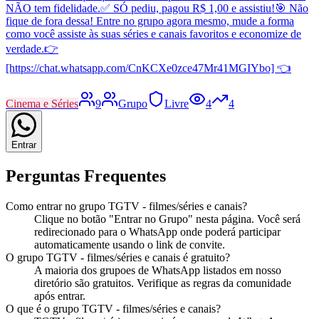
NÃO tem fidelidade. ​✅ SÓ pediu, pagou R$ 1,00 e assistiu! ​🎯 Não
fique de fora dessa! Entre no grupo agora mesmo, mude a forma
como você assiste às suas séries e canais favoritos e economize de
verdade. ​👉
[https://chat.whatsapp.com/CnKCXe0zce47Mr41MGIYbo] 👈
Cinema e Séries
9
Grupo
Livre
4
4
Entrar
Perguntas Frequentes
Como entrar no
grupo
TGTV - filmes/séries e canais
?
Clique no botão "Entrar no
Grupo
" nesta página. Você será
redirecionado para o WhatsApp onde poderá participar
automaticamente usando o link de convite.
O
grupo
TGTV - filmes/séries e canais
é gratuito?
A maioria dos
grupo
es de WhatsApp listados em nosso
diretório são gratuitos. Verifique as regras da comunidade
após entrar.
O que é o
grupo
TGTV - filmes/séries e canais
?