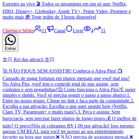
Esportes ao vivo 🎬 Todos os streamings em um só app: Netflix,
HBO, Disney+, Globoplay, Apple TV+, Prime Video, Premiere e
muito mais 🎁 Teste grátis de 3 horas disponível
Cinema e Séries
21
Canal
Livre
4
11
Entrar
🫅🏻 Rei das ativaçõ 🫅🏻
​🚀 NÃO FIQUE SEM ASSISTIR! Conheça o Ativa Pira! 📺 ​
Cansado de pagar fortunas em planos mensais que você mal usa?
No Ativa Pira, você tem o controle total do que assiste, sem
contratos e sem pegadinhas! ​🤔 Como funciona o Ativa Pira? ​É super
simples e rápido. Você só precisa seguir o passo a passo abaixo: ​1.
Entre no nosso grupo: Clique no link e faça parte da comunidade. ​2.
Escolha a sua ativação: Escolha o que quer assistir hoje (Netflix,
Claro TV, Paramount+ e muito mais!). ​3. Peça e assista: Sem
burocracia, sem precisar fazer planos de longo prazo. ​💰 O melhor de
tudo? O preço! ​Nós só cobramos R$ 1,00 por ativação! Isso mesmo,
apenas UM REAL para você ter acesso ao seu entretenimento
favorito na hora que quiser. ​❌ NÃO precisa de assinatura mensal. ​❌