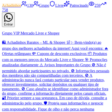
Achadinhos
130
Grupo
Livre
Patrocinado
259
758
Entrar
Grupo VIP Mercado Livre e Shopee
🛍️ Achadinhos Baratos – ML & Shopee 🛒✨ Bem-vindo(a) ao
grupo dos melhores achadinhos da internet! Aqui você encontra: 🔥
Ofertas relâmpago 💸 Cupons de desconto exclusivos 📦 Produtos
com os menores preços do Mercado Livre e Shopee 🎯 Promoções
atualizadas diariamente ⚠️ Avisos Importantes do Grupo 🚫 Não é
permitido abordar participantes no privado. 🚫 Informações pessoais
dos membros não são compartilhadas com terceiros. 🚫 A
administração nunca fará contato particular para vender produtos,
oferecer investimentos, solicitar depósitos ou qualquer tipo de
pagamento. 🚫 Caso alguém se identifique como administrador fora
do grupo, confirme a informação diretamente pelos canais oficiais.
🔐 Priorize sempre a sua segurança. Em caso de dúvida, consulte a
administração pelo grupo. 🛡️ Proteja suas informações e negocie
com responsabilidade. Fique de olho e não perca nenhuma