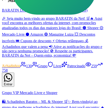
Mais populares em
Achadinhos
BARATIN DA NET (ACHADINHOS) #001 (NOVO)
🎉 Seja muito bem-vindo ao grupo BARATIN da Net! 🛒🔥 Aqui
você encontra as melhores ofertas da internet, com promoções
atualizadas todos os dias das maiores lojas do Brasil: 🟠 Shopee 🟡
Mercado Livre ⚫ Amazon 🔵 Magazine Luiza 💥 Descontos
incríveis 🎟️ Cupons de desconto ⚡ Ofertas relâmpago 💰
Achadinhos que valem a pena 📢 Ative as notificações do grupo e
não perca nenhuma promoção! 🚫 Respeite os participantes.
BARATIN da Net – Quem entra, economiza! 💸
Achadinhos
130
Grupo
Livre
Patrocinado
259
758
Entrar
Grupo VIP Mercado Livre e Shopee
🛍️ Achadinhos Baratos – ML & Shopee 🛒✨ Bem-vindo(a) ao
grupo dos melhores achadinhos da internet! Aqui você encontra: 🔥