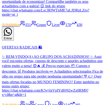
oportunidade de economizar! Compartilhe também os seus
achadinhos com a galera! 😉 link do grupo
https://chat.whatsapp.com/Lsc3RfWTnME7aLJDRpLZro?
mode=gi_t
Achadinhos
351
Grupo
Livre
170
430
Entrar
OFERTAS RADICAIS 🛍️
✨ BEM-VINDO(A) AO GRUPO DOS ACHADINHOS! ✨ Aqui
você encontra ofertas, cupons de desconto e aqueles achadinhos que
valem muito a pena! 😍🔥 💰 Preços especiais 📦 Cupons e
descontos 🛒 Produtos incríveis 👀 Achadinhos selecionados Fica de
olho no grupo para não perder nenhuma oportunidade! 💚 👉 Quer
mais ofertas focadas no MUNDO FEMININO? Entre também no
nosso outro grupo:
https://chat.whatsapp.com/K5vj1kVpIYdHj92wZz0RM9?
s=cl&p=a&ilr=1
Achadinhos
70
Grupo
Livre
154
385