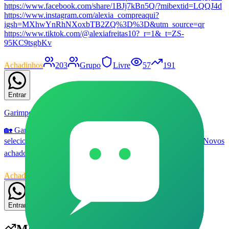
https://www.facebook.com/share/1BJj7kBn5Q/?mibextid=LQQJ4d
https://www.instagram.com/alexia_compreaqui?
igsh=MXhwYnRhNXoxbTB2ZQ%3D%3D&utm_source=qr
https://www.tiktok.com/@alexiafreitas10?_r=1&_t=ZS-
95KC9tsgbKv
Achadinhos
203
Grupo
Livre
57
191
Entrar
Garimpo Casa, Construção & Ferramentas
🏡 Garimpo Casa, Construção & Ferramentas ✨ Promoções
selecionadas para casa, decoração, reforma e organização. 🛠️ Novos
achados todos os dias.
Achadinhos
33
Grupo
Livre
57
174
Entrar