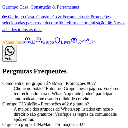
Garimpo Casa, Construção & Ferramentas
🏡 Garimpo Casa, Construção & Ferramentas ✨ Promoções
selecionadas para casa, decoração, reforma e organização. 🛠️ Novos
achados todos os dias.
Achadinhos
33
Grupo
Livre
57
174
Entrar
Perguntas Frequentes
Como entrar no
grupo
TáNaMão - Promoções #02
?
Clique no botão "Entrar no
Grupo
" nesta página. Você será
redirecionado para o WhatsApp onde poderá participar
automaticamente usando o link de convite.
O
grupo
TáNaMão - Promoções #02
é gratuito?
A maioria dos
grupo
es de WhatsApp listados em nosso
diretório são gratuitos. Verifique as regras da comunidade
após entrar.
O que é o
grupo
TáNaMão - Promoções #02
?