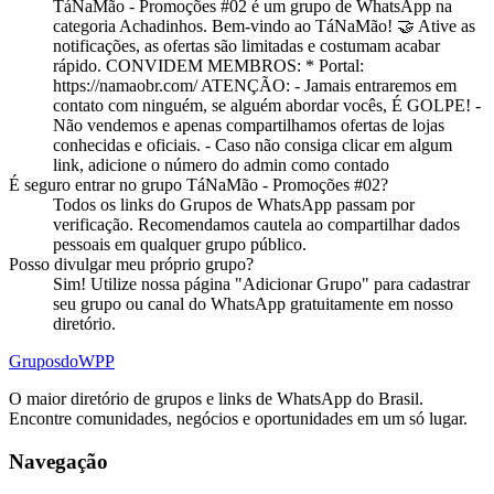
TáNaMão - Promoções #02
é
um
grupo
de WhatsApp na
categoria
Achadinhos
.
Bem-vindo ao TáNaMão! 🤝 Ative as
notificações, as ofertas são limitadas e costumam acabar
rápido. CONVIDEM MEMBROS: * Portal:
https://namaobr.com/ ATENÇÃO: - Jamais entraremos em
contato com ninguém, se alguém abordar vocês, É GOLPE! -
Não vendemos e apenas compartilhamos ofertas de lojas
conhecidas e oficiais. - Caso não consiga clicar em algum
link, adicione o número do admin como contado
É seguro entrar no
grupo
TáNaMão - Promoções #02
?
Todos os links do Grupos de WhatsApp passam por
verificação. Recomendamos cautela ao compartilhar dados
pessoais em qualquer grupo público.
Posso divulgar meu próprio
grupo
?
Sim! Utilize nossa página "Adicionar Grupo" para cadastrar
seu grupo ou canal do WhatsApp gratuitamente em nosso
diretório.
Grupos
doWPP
O maior diretório de grupos e links de WhatsApp do Brasil.
Encontre comunidades, negócios e oportunidades em um só lugar.
Navegação