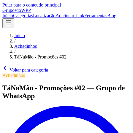
Pular para o conteudo principal
Grupos
doWPP
Início
Categorias
Localização
Adicionar Link
Ferramentas
Blog
Início
/
Achadinhos
/
TáNaMão - Promoções #02
Voltar para categoria
Achadinhos
TáNaMão - Promoções #02
—
Grupo
de
WhatsApp