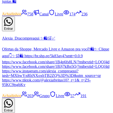
juntas 🛍
Achadinhos
758
Canal
Livre
174
236
Entrar
Alexia_Dracompreaqui ✨🛍️🛒✅
Ofertas da Shoppe, Mercado Livre e Amazon pra você!🛍️✨ Clique
aqui👇✨🛒🛍️ https://br.shp.ee/5k83av4?smtt=0.0.9
https://www.facebook.com/share/1B4p6fs8LN/?mibextid=LQQJ4d
https://www.facebook.com/share/1BJj7kBn5Q/?mibextid=LQQJ4d
https://www.instagram.com/alexia_compreaqui?
igsh=MXhwYnRhNXoxbTB2ZQ%3D%3D&utm_source=qr
https://www.tiktok.com/@alexiafreitas10?_r=1&_t=ZS-
95KC9tsgbKv
Achadinhos
203
Grupo
Livre
57
191
Entrar