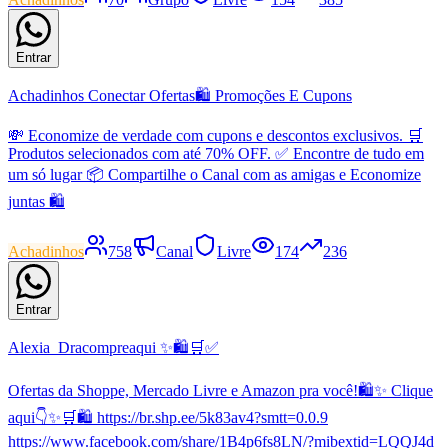
Entrar
Achadinhos Conectar Ofertas🛍 Promoções E Cupons
💸 Economize de verdade com cupons e descontos exclusivos. 🛒
Produtos selecionados com até 70% OFF. ✅ Encontre de tudo em
um só lugar 📦 Compartilhe o Canal com as amigas e Economize
juntas 🛍
Achadinhos
758
Canal
Livre
174
236
Entrar
Alexia_Dracompreaqui ✨🛍️🛒✅
Ofertas da Shoppe, Mercado Livre e Amazon pra você!🛍️✨ Clique
aqui👇✨🛒🛍️ https://br.shp.ee/5k83av4?smtt=0.0.9
https://www.facebook.com/share/1B4p6fs8LN/?mibextid=LQQJ4d