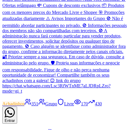
Ofertas relâmpago 💸 Cupons de desconto exclusivos 📦 Produtos
com os menores preços do Mercado Livre e Shopee 🎯 Promoções
atualizadas diariamente ⚠️ Avisos Importantes do Grupo 🚫 Não é
permitido abordar participantes no privado. 🚫 Informações pessoais
dos membros não são compartilhadas com terceiros. 🚫 A
administração nunca fará contato particular para vender produtos,
oferecer investimentos, solicitar depósitos ou qualquer tipo de
pagamento. 🚫 Caso alguém se identifique como administrador fora
do grupo, confirme a informação diretamente pelos canais oficiais.
🔐 Priorize sempre a sua segurança. Em caso de dúvida, consulte a
administração pelo grupo. 🛡️ Proteja suas informações e negocie
com responsabilidade. Fique de olho e não perca nenhuma
oportunidade de economizar! Compartilhe também os seus
achadinhos com a galera! 😉 link do grupo
https://chat.whatsapp.com/Lsc3RfWTnME7aLJDRpLZro?
mode=gi_t
Achadinhos
351
Grupo
Livre
170
430
Entrar