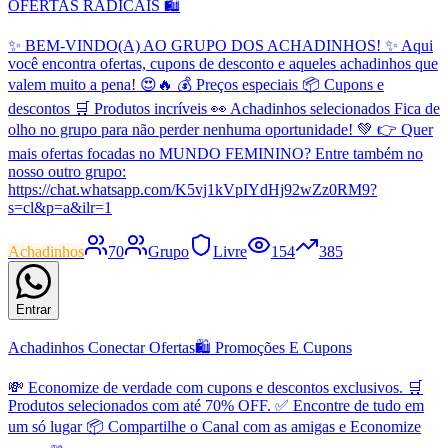
OFERTAS RADICAIS 🛍️
✨ BEM-VINDO(A) AO GRUPO DOS ACHADINHOS! ✨ Aqui
você encontra ofertas, cupons de desconto e aqueles achadinhos que
valem muito a pena! 😍🔥 💰 Preços especiais 📦 Cupons e
descontos 🛒 Produtos incríveis 👀 Achadinhos selecionados Fica de
olho no grupo para não perder nenhuma oportunidade! 💚 👉 Quer
mais ofertas focadas no MUNDO FEMININO? Entre também no
nosso outro grupo:
https://chat.whatsapp.com/K5vj1kVpIYdHj92wZz0RM9?
s=cl&p=a&ilr=1
Achadinhos
70
Grupo
Livre
154
385
Entrar
Achadinhos Conectar Ofertas🛍 Promoções E Cupons
💸 Economize de verdade com cupons e descontos exclusivos. 🛒
Produtos selecionados com até 70% OFF. ✅ Encontre de tudo em
um só lugar 📦 Compartilhe o Canal com as amigas e Economize