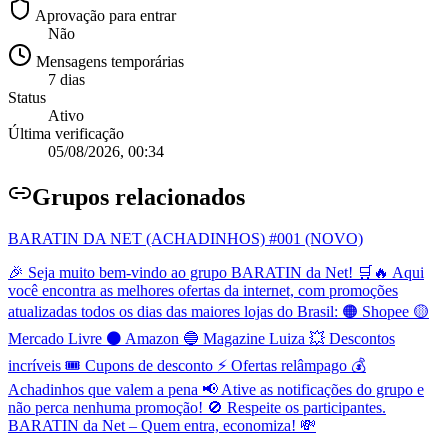
Aprovação para entrar
Não
Mensagens temporárias
7 dias
Status
Ativo
Última verificação
05/08/2026, 00:34
Grupo
s relacionados
BARATIN DA NET (ACHADINHOS) #001 (NOVO)
🎉 Seja muito bem-vindo ao grupo BARATIN da Net! 🛒🔥 Aqui
você encontra as melhores ofertas da internet, com promoções
atualizadas todos os dias das maiores lojas do Brasil: 🟠 Shopee 🟡
Mercado Livre ⚫ Amazon 🔵 Magazine Luiza 💥 Descontos
incríveis 🎟️ Cupons de desconto ⚡ Ofertas relâmpago 💰
Achadinhos que valem a pena 📢 Ative as notificações do grupo e
não perca nenhuma promoção! 🚫 Respeite os participantes.
BARATIN da Net – Quem entra, economiza! 💸