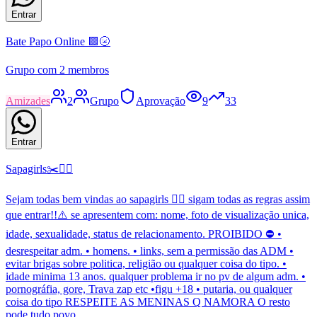
Entrar
Bate Papo Online 🟩🌝
Grupo com 2 membros
Amizades
2
Grupo
Aprovação
9
33
Entrar
Sapagirls✂️🏳️‍🌈
Sejam todas bem vindas ao sapagirls 🏳️‍🌈 sigam todas as regras assim
que entrar!!⚠️ se apresentem com: nome, foto de visualização unica,
idade, sexualidade, status de relacionamento. PROIBIDO ⛔ •
desrespeitar adm. • homens. • links, sem a permissão das ADM •
evitar brigas sobre politica, religião ou qualquer coisa do tipo. •
idade minima 13 anos. qualquer problema ir no pv de algum adm. •
pornográfia, gore, Trava zap etc •figu +18 • putaria, ou qualquer
coisa do tipo RESPEITE AS MENINAS Q NAMORA O resto
pode tudo povo