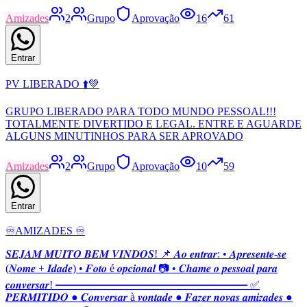
Amizades
2
Grupo
Aprovação
16
61
Entrar
PV LIBERADO ⬆️💚
GRUPO LIBERADO PARA TODO MUNDO PESSOAL!!!
TOTALMENTE DIVERTIDO E LEGAL. ENTRE E AGUARDE
ALGUNS MINUTINHOS PARA SER APROVADO
Amizades
2
Grupo
Aprovação
10
59
Entrar
♾️AMIZADES ♾️
𝑺𝑬𝑱𝑨𝑴 𝑴𝑼𝑰𝑻𝑶 𝑩𝑬𝑴 𝑽𝑰𝑵𝑫𝑶𝑺! 📌 𝑨𝒐 𝒆𝒏𝒕𝒓𝒂𝒓: • 𝑨𝒑𝒓𝒆𝒔𝒆𝒏𝒕𝒆-𝒔𝒆
(𝑵𝒐𝒎𝒆 + 𝑰𝒅𝒂𝒅𝒆) • 𝑭𝒐𝒕𝒐 é 𝒐𝒑𝒄𝒊𝒐𝒏𝒂𝒍 📷 • 𝑪𝒉𝒂𝒎𝒆 𝒐 𝒑𝒆𝒔𝒔𝒐𝒂𝒍 𝒑𝒂𝒓𝒂
𝒄𝒐𝒏𝒗𝒆𝒓𝒔𝒂𝒓! ━━━━━━━━━━━━━━━━━━━━ ✅
𝑷𝑬𝑹𝑴𝑰𝑻𝑰𝑫𝑶 ● 𝑪𝒐𝒏𝒗𝒆𝒓𝒔𝒂𝒓 à 𝒗𝒐𝒏𝒕𝒂𝒅𝒆 ● 𝑭𝒂𝒛𝒆𝒓 𝒏𝒐𝒗𝒂𝒔 𝒂𝒎𝒊𝒛𝒂𝒅𝒆𝒔 ●