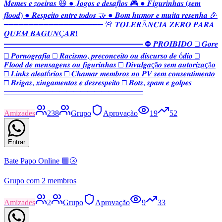
𝑴𝒆𝒎𝒆𝒔 𝒆 𝒛𝒐𝒆𝒊𝒓𝒂𝒔 😆 ● 𝑱𝒐𝒈𝒐𝒔 𝒆 𝒅𝒆𝒔𝒂𝒇𝒊𝒐𝒔 🎮 ● 𝑭𝒊𝒈𝒖𝒓𝒊𝒏𝒉𝒂𝒔 (𝒔𝒆𝒎
𝒇𝒍𝒐𝒐𝒅) ● 𝑹𝒆𝒔𝒑𝒆𝒊𝒕𝒐 𝒆𝒏𝒕𝒓𝒆 𝒕𝒐𝒅𝒐𝒔 🤝 ● 𝑩𝒐𝒎 𝒉𝒖𝒎𝒐𝒓 𝒆 𝒎𝒖𝒊𝒕𝒂 𝒓𝒆𝒔𝒆𝒏𝒉𝒂 🎉
━━━━━━━━━━━━━━━━━━━━ 🚨 𝑻𝑶𝑳𝑬𝑹Â𝑵𝑪𝑰𝑨 𝒁𝑬𝑹𝑶 𝑷𝑨𝑹𝑨
𝑸𝑼𝑬𝑴 𝑩𝑨𝑮𝑼𝑵Ç𝑨𝑹!
━━━━━━━━━━━━━━━━━━━━ ⛔ 𝑷𝑹𝑶𝑰𝑩𝑰𝑫𝑶 □ 𝑮𝒐𝒓𝒆
□ 𝑷𝒐𝒓𝒏𝒐𝒈𝒓𝒂𝒇𝒊𝒂 □ 𝑹𝒂𝒄𝒊𝒔𝒎𝒐, 𝒑𝒓𝒆𝒄𝒐𝒏𝒄𝒆𝒊𝒕𝒐 𝒐𝒖 𝒅𝒊𝒔𝒄𝒖𝒓𝒔𝒐 𝒅𝒆 ó𝒅𝒊𝒐 □
𝑭𝒍𝒐𝒐𝒅 𝒅𝒆 𝒎𝒆𝒏𝒔𝒂𝒈𝒆𝒏𝒔 𝒐𝒖 𝒇𝒊𝒈𝒖𝒓𝒊𝒏𝒉𝒂𝒔 □ 𝑫𝒊𝒗𝒖𝒍𝒈𝒂çã𝒐 𝒔𝒆𝒎 𝒂𝒖𝒕𝒐𝒓𝒊𝒛𝒂çã𝒐
□ 𝑳𝒊𝒏𝒌𝒔 𝒂𝒍𝒆𝒂𝒕ó𝒓𝒊𝒐𝒔 □ 𝑪𝒉𝒂𝒎𝒂𝒓 𝒎𝒆𝒎𝒃𝒓𝒐𝒔 𝒏𝒐 𝑷𝑽 𝒔𝒆𝒎 𝒄𝒐𝒏𝒔𝒆𝒏𝒕𝒊𝒎𝒆𝒏𝒕𝒐
□ 𝑩𝒓𝒊𝒈𝒂𝒔, 𝒙𝒊𝒏𝒈𝒂𝒎𝒆𝒏𝒕𝒐𝒔 𝒆 𝒅𝒆𝒔𝒓𝒆𝒔𝒑𝒆𝒊𝒕𝒐 □ 𝑩𝒐𝒕𝒔, 𝒔𝒑𝒂𝒎 𝒆 𝒈𝒐𝒍𝒑𝒆𝒔
━━━━━━━━━━━━━━━━━━━━
Amizades
238
Grupo
Aprovação
19
52
Entrar
Bate Papo Online 🟩🌝
Grupo com 2 membros
Amizades
2
Grupo
Aprovação
9
33