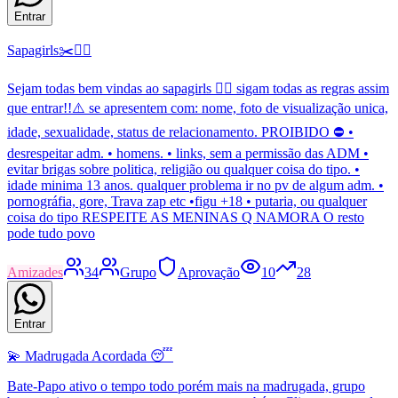
Entrar
Sapagirls✂️🏳️‍🌈
Sejam todas bem vindas ao sapagirls 🏳️‍🌈 sigam todas as regras assim
que entrar!!⚠️ se apresentem com: nome, foto de visualização unica,
idade, sexualidade, status de relacionamento. PROIBIDO ⛔ •
desrespeitar adm. • homens. • links, sem a permissão das ADM •
evitar brigas sobre politica, religião ou qualquer coisa do tipo. •
idade minima 13 anos. qualquer problema ir no pv de algum adm. •
pornográfia, gore, Trava zap etc •figu +18 • putaria, ou qualquer
coisa do tipo RESPEITE AS MENINAS Q NAMORA O resto
pode tudo povo
Amizades
34
Grupo
Aprovação
10
28
Entrar
💫 Madrugada Acordada 😴
Bate-Papo ativo o tempo todo porém mais na madrugada, grupo