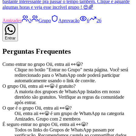
bastante interessante pra passar o tempo também. Clique e aguarde
algumas horas e veja esse incrível grupo ! 😍🌈
Amizades
2
Grupo
Aprovação
6
26
Entrar
Perguntas Frequentes
Como entrar no
grupo
Oii, entra aii 👀😁
?
Clique no botão "Entrar no
Grupo
" nesta página. Você será
redirecionado para o WhatsApp onde poderá participar
automaticamente usando o link de convite.
O
grupo
Oii, entra aii 👀😁
é gratuito?
A maioria dos
grupo
es de WhatsApp listados em nosso
diretório são gratuitos. Verifique as regras da comunidade
após entrar.
O que é o
grupo
Oii, entra aii 👀😁
?
Oii, entra aii 👀😁
é
um
grupo
de WhatsApp na categoria
Amizades
.
Grupo com 2 membros
É seguro entrar no
grupo
Oii, entra aii 👀😁
?
Todos os links do Grupos de WhatsApp passam por
verificação. Recomendamos cautela ao compartilhar dados