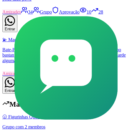
Amizades
34
Grupo
Aprovação
10
28
Entrar
💫 Madrugada Acordada 😴
Bate-Papo ativo o tempo todo porém mais na madrugada, grupo
bastante interessante pra passar o tempo também. Clique e aguarde
algumas horas e veja esse incrível grupo ! 😍🌈
Amizades
2
Grupo
Aprovação
6
26
Entrar
Mais populares em
Amizades
🌝 Figurinhas Quentes 🌚
Grupo com 2 membros