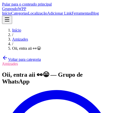
Pular para o conteudo principal
Grupos
doWPP
Início
Categorias
Localização
Adicionar Link
Ferramentas
Blog
Início
/
Amizades
/
Oii, entra aii 👀😁
Voltar para categoria
Amizades
Oii, entra aii 👀😁
—
Grupo
de
WhatsApp