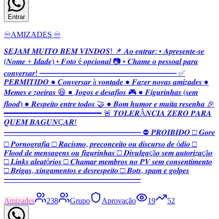
Entrar
♾️AMIZADES ♾️
𝑺𝑬𝑱𝑨𝑴 𝑴𝑼𝑰𝑻𝑶 𝑩𝑬𝑴 𝑽𝑰𝑵𝑫𝑶𝑺! 📌 𝑨𝒐 𝒆𝒏𝒕𝒓𝒂𝒓: • 𝑨𝒑𝒓𝒆𝒔𝒆𝒏𝒕𝒆-𝒔𝒆
(𝑵𝒐𝒎𝒆 + 𝑰𝒅𝒂𝒅𝒆) • 𝑭𝒐𝒕𝒐 é 𝒐𝒑𝒄𝒊𝒐𝒏𝒂𝒍 📷 • 𝑪𝒉𝒂𝒎𝒆 𝒐 𝒑𝒆𝒔𝒔𝒐𝒂𝒍 𝒑𝒂𝒓𝒂
𝒄𝒐𝒏𝒗𝒆𝒓𝒔𝒂𝒓! ━━━━━━━━━━━━━━━━━━━━ ✅
𝑷𝑬𝑹𝑴𝑰𝑻𝑰𝑫𝑶 ● 𝑪𝒐𝒏𝒗𝒆𝒓𝒔𝒂𝒓 à 𝒗𝒐𝒏𝒕𝒂𝒅𝒆 ● 𝑭𝒂𝒛𝒆𝒓 𝒏𝒐𝒗𝒂𝒔 𝒂𝒎𝒊𝒛𝒂𝒅𝒆𝒔 ●
𝑴𝒆𝒎𝒆𝒔 𝒆 𝒛𝒐𝒆𝒊𝒓𝒂𝒔 😆 ● 𝑱𝒐𝒈𝒐𝒔 𝒆 𝒅𝒆𝒔𝒂𝒇𝒊𝒐𝒔 🎮 ● 𝑭𝒊𝒈𝒖𝒓𝒊𝒏𝒉𝒂𝒔 (𝒔𝒆𝒎
𝒇𝒍𝒐𝒐𝒅) ● 𝑹𝒆𝒔𝒑𝒆𝒊𝒕𝒐 𝒆𝒏𝒕𝒓𝒆 𝒕𝒐𝒅𝒐𝒔 🤝 ● 𝑩𝒐𝒎 𝒉𝒖𝒎𝒐𝒓 𝒆 𝒎𝒖𝒊𝒕𝒂 𝒓𝒆𝒔𝒆𝒏𝒉𝒂 🎉
━━━━━━━━━━━━━━━━━━━━ 🚨 𝑻𝑶𝑳𝑬𝑹Â𝑵𝑪𝑰𝑨 𝒁𝑬𝑹𝑶 𝑷𝑨𝑹𝑨
𝑸𝑼𝑬𝑴 𝑩𝑨𝑮𝑼𝑵Ç𝑨𝑹!
━━━━━━━━━━━━━━━━━━━━ ⛔ 𝑷𝑹𝑶𝑰𝑩𝑰𝑫𝑶 □ 𝑮𝒐𝒓𝒆
□ 𝑷𝒐𝒓𝒏𝒐𝒈𝒓𝒂𝒇𝒊𝒂 □ 𝑹𝒂𝒄𝒊𝒔𝒎𝒐, 𝒑𝒓𝒆𝒄𝒐𝒏𝒄𝒆𝒊𝒕𝒐 𝒐𝒖 𝒅𝒊𝒔𝒄𝒖𝒓𝒔𝒐 𝒅𝒆 ó𝒅𝒊𝒐 □
𝑭𝒍𝒐𝒐𝒅 𝒅𝒆 𝒎𝒆𝒏𝒔𝒂𝒈𝒆𝒏𝒔 𝒐𝒖 𝒇𝒊𝒈𝒖𝒓𝒊𝒏𝒉𝒂𝒔 □ 𝑫𝒊𝒗𝒖𝒍𝒈𝒂çã𝒐 𝒔𝒆𝒎 𝒂𝒖𝒕𝒐𝒓𝒊𝒛𝒂çã𝒐
□ 𝑳𝒊𝒏𝒌𝒔 𝒂𝒍𝒆𝒂𝒕ó𝒓𝒊𝒐𝒔 □ 𝑪𝒉𝒂𝒎𝒂𝒓 𝒎𝒆𝒎𝒃𝒓𝒐𝒔 𝒏𝒐 𝑷𝑽 𝒔𝒆𝒎 𝒄𝒐𝒏𝒔𝒆𝒏𝒕𝒊𝒎𝒆𝒏𝒕𝒐
□ 𝑩𝒓𝒊𝒈𝒂𝒔, 𝒙𝒊𝒏𝒈𝒂𝒎𝒆𝒏𝒕𝒐𝒔 𝒆 𝒅𝒆𝒔𝒓𝒆𝒔𝒑𝒆𝒊𝒕𝒐 □ 𝑩𝒐𝒕𝒔, 𝒔𝒑𝒂𝒎 𝒆 𝒈𝒐𝒍𝒑𝒆𝒔
━━━━━━━━━━━━━━━━━━━━
Amizades
238
Grupo
Aprovação
19
52