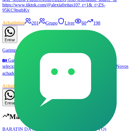
https://www.tiktok.com/@alexiafreitas10?_r=1&_t=ZS-
95KC9tsgbKv
Achadinhos
201
Grupo
Livre
60
198
Entrar
Garimpo Casa, Construção & Ferramentas
🏡 Garimpo Casa, Construção & Ferramentas ✨ Promoções
selecionadas para casa, decoração, reforma e organização. 🛠️ Novos
achados todos os dias.
Achadinhos
30
Grupo
Livre
58
176
Entrar
Mais populares em
Achadinhos
BARATIN DA NET (ACHADINHOS) #001 (NOVO)