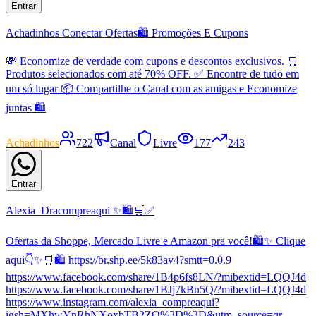
Entrar
Achadinhos Conectar Ofertas🛍 Promoções E Cupons
💸 Economize de verdade com cupons e descontos exclusivos. 🛒
Produtos selecionados com até 70% OFF. ✅ Encontre de tudo em
um só lugar 📦 Compartilhe o Canal com as amigas e Economize
juntas 🛍
Achadinhos
722
Canal
Livre
177
243
Entrar
Alexia_Dracompreaqui ✨🛍️🛒✅
Ofertas da Shoppe, Mercado Livre e Amazon pra você!🛍️✨ Clique
aqui👇✨🛒🛍️ https://br.shp.ee/5k83av4?smtt=0.0.9
https://www.facebook.com/share/1B4p6fs8LN/?mibextid=LQQJ4d
https://www.facebook.com/share/1BJj7kBn5Q/?mibextid=LQQJ4d
https://www.instagram.com/alexia_compreaqui?
igsh=MXhwYnRhNXoxbTB2ZQ%3D%3D&utm_source=qr