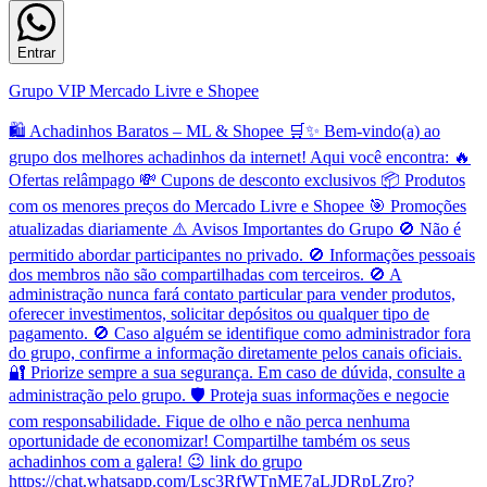
Entrar
Grupo VIP Mercado Livre e Shopee
🛍️ Achadinhos Baratos – ML & Shopee 🛒✨ Bem-vindo(a) ao
grupo dos melhores achadinhos da internet! Aqui você encontra: 🔥
Ofertas relâmpago 💸 Cupons de desconto exclusivos 📦 Produtos
com os menores preços do Mercado Livre e Shopee 🎯 Promoções
atualizadas diariamente ⚠️ Avisos Importantes do Grupo 🚫 Não é
permitido abordar participantes no privado. 🚫 Informações pessoais
dos membros não são compartilhadas com terceiros. 🚫 A
administração nunca fará contato particular para vender produtos,
oferecer investimentos, solicitar depósitos ou qualquer tipo de
pagamento. 🚫 Caso alguém se identifique como administrador fora
do grupo, confirme a informação diretamente pelos canais oficiais.
🔐 Priorize sempre a sua segurança. Em caso de dúvida, consulte a
administração pelo grupo. 🛡️ Proteja suas informações e negocie
com responsabilidade. Fique de olho e não perca nenhuma
oportunidade de economizar! Compartilhe também os seus
achadinhos com a galera! 😉 link do grupo
https://chat.whatsapp.com/Lsc3RfWTnME7aLJDRpLZro?