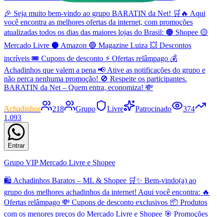
🎉 Seja muito bem-vindo ao grupo BARATIN da Net! 🛒🔥 Aqui
você encontra as melhores ofertas da internet, com promoções
atualizadas todos os dias das maiores lojas do Brasil: 🟠 Shopee 🟡
Mercado Livre ⚫ Amazon 🔵 Magazine Luiza 💥 Descontos
incríveis 🎟️ Cupons de desconto ⚡ Ofertas relâmpago 💰
Achadinhos que valem a pena 📢 Ative as notificações do grupo e
não perca nenhuma promoção! 🚫 Respeite os participantes.
BARATIN da Net – Quem entra, economiza! 💸
Achadinhos
218
Grupo
Livre
Patrocinado
374
1.093
Entrar
Grupo VIP Mercado Livre e Shopee
🛍️ Achadinhos Baratos – ML & Shopee 🛒✨ Bem-vindo(a) ao
grupo dos melhores achadinhos da internet! Aqui você encontra: 🔥
Ofertas relâmpago 💸 Cupons de desconto exclusivos 📦 Produtos
com os menores preços do Mercado Livre e Shopee 🎯 Promoções