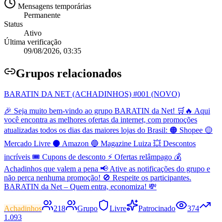
Mensagens temporárias
Permanente
Status
Ativo
Última verificação
09/08/2026, 03:35
Grupo
s relacionados
BARATIN DA NET (ACHADINHOS) #001 (NOVO)
🎉 Seja muito bem-vindo ao grupo BARATIN da Net! 🛒🔥 Aqui
você encontra as melhores ofertas da internet, com promoções
atualizadas todos os dias das maiores lojas do Brasil: 🟠 Shopee 🟡
Mercado Livre ⚫ Amazon 🔵 Magazine Luiza 💥 Descontos
incríveis 🎟️ Cupons de desconto ⚡ Ofertas relâmpago 💰
Achadinhos que valem a pena 📢 Ative as notificações do grupo e
não perca nenhuma promoção! 🚫 Respeite os participantes.
BARATIN da Net – Quem entra, economiza! 💸
Achadinhos
218
Grupo
Livre
Patrocinado
374
1.093