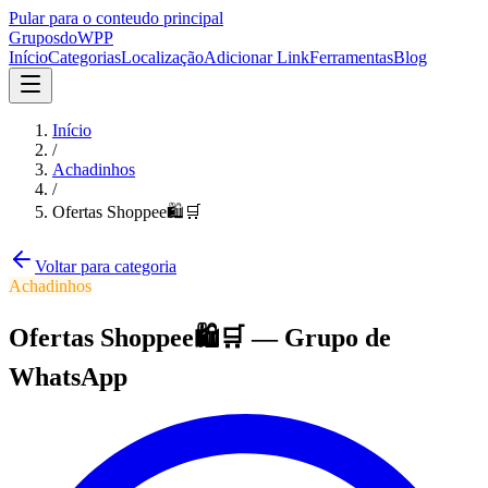
Pular para o conteudo principal
Grupos
doWPP
Início
Categorias
Localização
Adicionar Link
Ferramentas
Blog
Início
/
Achadinhos
/
Ofertas Shoppee🛍️🛒
Voltar para categoria
Achadinhos
Ofertas Shoppee🛍️🛒
—
Grupo
de
WhatsApp