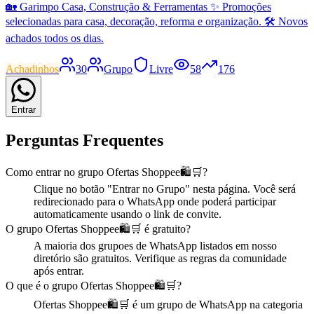
🏡 Garimpo Casa, Construção & Ferramentas ✨ Promoções
selecionadas para casa, decoração, reforma e organização. 🛠️ Novos
achados todos os dias.
Achadinhos
30
Grupo
Livre
58
176
Entrar
Perguntas Frequentes
Como entrar no
grupo
Ofertas Shoppee🛍️🛒
?
Clique no botão "Entrar no
Grupo
" nesta página. Você será
redirecionado para o WhatsApp onde poderá participar
automaticamente usando o link de convite.
O
grupo
Ofertas Shoppee🛍️🛒
é gratuito?
A maioria dos
grupo
es de WhatsApp listados em nosso
diretório são gratuitos. Verifique as regras da comunidade
após entrar.
O que é o
grupo
Ofertas Shoppee🛍️🛒
?
Ofertas Shoppee🛍️🛒
é
um
grupo
de WhatsApp na categoria