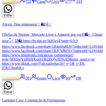
Achadinhos
722
Canal
Livre
177
243
Entrar
Alexia_Dracompreaqui ✨🛍️🛒✅
Ofertas da Shoppe, Mercado Livre e Amazon pra você!🛍️✨ Clique
aqui👇✨🛒🛍️ https://br.shp.ee/5k83av4?smtt=0.0.9
https://www.facebook.com/share/1B4p6fs8LN/?mibextid=LQQJ4d
https://www.facebook.com/share/1BJj7kBn5Q/?mibextid=LQQJ4d
https://www.instagram.com/alexia_compreaqui?
igsh=MXhwYnRhNXoxbTB2ZQ%3D%3D&utm_source=qr
https://www.tiktok.com/@alexiafreitas10?_r=1&_t=ZS-
95KC9tsgbKv
Achadinhos
201
Grupo
Livre
60
198
Entrar
Garimpo Casa, Construção & Ferramentas