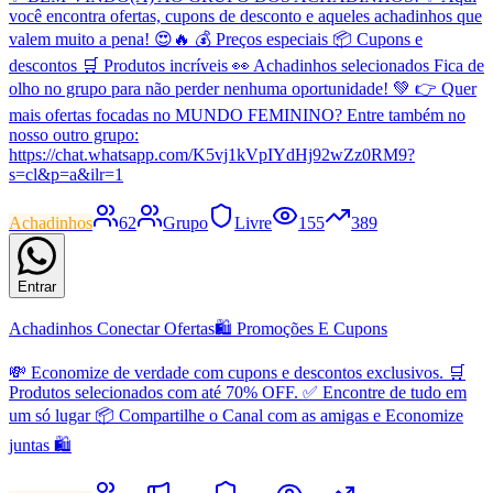
você encontra ofertas, cupons de desconto e aqueles achadinhos que
valem muito a pena! 😍🔥 💰 Preços especiais 📦 Cupons e
descontos 🛒 Produtos incríveis 👀 Achadinhos selecionados Fica de
olho no grupo para não perder nenhuma oportunidade! 💚 👉 Quer
mais ofertas focadas no MUNDO FEMININO? Entre também no
nosso outro grupo:
https://chat.whatsapp.com/K5vj1kVpIYdHj92wZz0RM9?
s=cl&p=a&ilr=1
Achadinhos
62
Grupo
Livre
155
389
Entrar
Achadinhos Conectar Ofertas🛍 Promoções E Cupons
💸 Economize de verdade com cupons e descontos exclusivos. 🛒
Produtos selecionados com até 70% OFF. ✅ Encontre de tudo em
um só lugar 📦 Compartilhe o Canal com as amigas e Economize
juntas 🛍