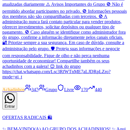
atualizadas diariamente ⚠️ Avisos Importantes do Grupo 🚫 Não é
permitido abordar participantes no privado. 🚫 Informações pessoais
dos membros não são compartilhadas com terceiros. 🚫 A
administração nunca fará contato particular para vender produtos,
oferecer investimentos, solicitar depósitos ou qualquer tipo de
pagamento. 🚫 Caso alguém se identifique como administrador fora
do grupo, confirme a informação diretamente pelos canais oficiais.
🔐 Priorize sempre a sua segurança. Em caso de dúvida, consulte a
administração pelo grupo. 🛡️ Proteja suas informações e negocie
com responsabilidade. Fique de olho e não perca nenhuma
oportunidade de economizar! Compartilhe também os seus
achadinhos com a galera! 😉 link do grupo
https://chat.whatsapp.com/Lsc3RfWTnME7aLJDRpLZro?
mode=gi_t
Achadinhos
347
Grupo
Livre
170
440
Entrar
OFERTAS RADICAIS 🛍️
✨ BEM-VINDO(A) AO GRUPO DOS ACHADINHOS! ✨ Aqui