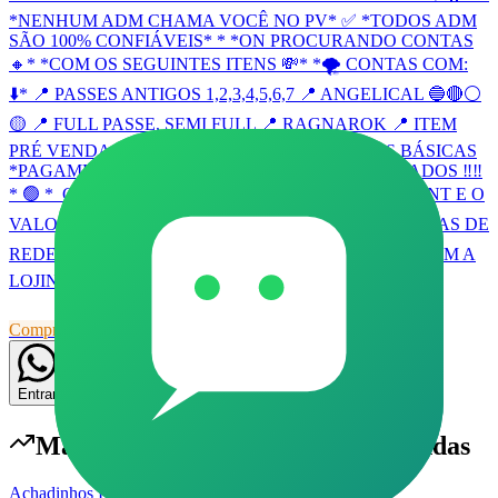
*NENHUM ADM CHAMA VOCÊ NO PV* ✅ *TODOS ADM
SÃO 100% CONFIÁVEIS* * *ON PROCURANDO CONTAS
🔸* *COM OS SEGUINTES ITENS 💸* *🌪 CONTAS COM:
⬇️* 📍 PASSES ANTIGOS 1,2,3,4,5,6,7 📍 ANGELICAL 🔵🔴⚪️
🟡 📍 FULL PASSE, SEMI FULL 📍 RAGNAROK 📍 ITEM
PRÉ VENDA 📍 MESTRES ANTIGOS 📍CONTAS BÁSICAS
*PAGAMENTO SÓ APÓS* *ALTERAÇÕES DOS DADOS ‼️‼️
* 🟢 *_CHAMAR NO PRIVADO COM VÍDEO OU PRINT E O
VALOR REVENDA*_ 🎖️ *COMPRA E VENDAS, CONTAS DE
REDES SOCIAIS INSTA OU TIK TOK* 🎖️ *APROVEITEM A
LOJINHA* 👨🏽‍💻✨
Compras e Vendas
Comunidade
Livre
24
55
Entrar
Mais populares em
Compras e Vendas
Achadinhos Brasil