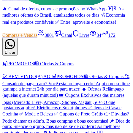
🔥 Canal de ofertas, cupons e promoções no WhatsApp 🇧🇷 As
melhores ofertas do Brasil, atualizadas todos os dias 💰 Economia
real em produtos confiáveis ✅ Entre, aproveite e economize!
Compras e Vendas
3801
Canal
Livre
84
172
Entrar
🛒PROMOHDS🛍️ Ofertas & Cupons
🚀 BEM-VINDO(A) AO 🛒PROMOHDS🛍️ Ofertas & Cupons 🚀
Cansado de pagar caro? Você está no lugar certo! Aqui o nosso time
garimpa a internet 24h por dia para trazer: 🔥 Ofertas Relâmpago
(aquelas que duram minutos!) 🎟️ Cupons Exclusivos das maiores
lojas (Mercado Livre, Amazon, Shopee, Magalu, e +) O que
postamos aqui: ✅ Eletrônicos e Smartphones ✅ Itens de Casa e
Cozinha ✅ Moda e Beleza ✅ Cupons de Frete Grátis 👉 Dúvidas?
Pode chamar os adm's. Boas compras e boas economias! 📌 Dica de
ouro: Silencie o grupo, mas não deixe de conferir! As melhores
oportunidades voam. 💸 Indique para seus amigos 👇🏻