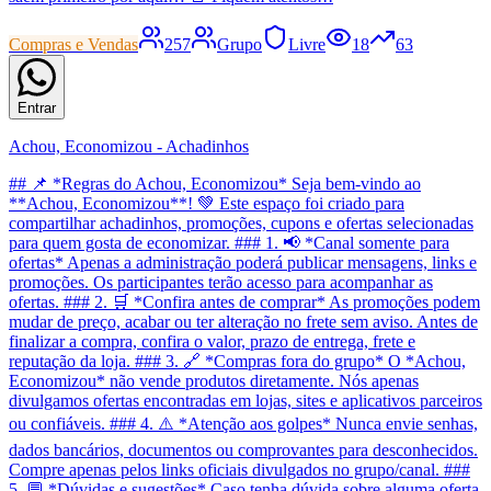
Compras e Vendas
257
Grupo
Livre
18
63
Entrar
Achou, Economizou - Achadinhos
## 📌 *Regras do Achou, Economizou* Seja bem-vindo ao
**Achou, Economizou**! 💚 Este espaço foi criado para
compartilhar achadinhos, promoções, cupons e ofertas selecionadas
para quem gosta de economizar. ### 1. 📢 *Canal somente para
ofertas* Apenas a administração poderá publicar mensagens, links e
promoções. Os participantes terão acesso para acompanhar as
ofertas. ### 2. 🛒 *Confira antes de comprar* As promoções podem
mudar de preço, acabar ou ter alteração no frete sem aviso. Antes de
finalizar a compra, confira o valor, prazo de entrega, frete e
reputação da loja. ### 3. 🔗 *Compras fora do grupo* O *Achou,
Economizou* não vende produtos diretamente. Nós apenas
divulgamos ofertas encontradas em lojas, sites e aplicativos parceiros
ou confiáveis. ### 4. ⚠️ *Atenção aos golpes* Nunca envie senhas,
dados bancários, documentos ou comprovantes para desconhecidos.
Compre apenas pelos links oficiais divulgados no grupo/canal. ###
5. 💬 *Dúvidas e sugestões* Caso tenha dúvida sobre alguma oferta