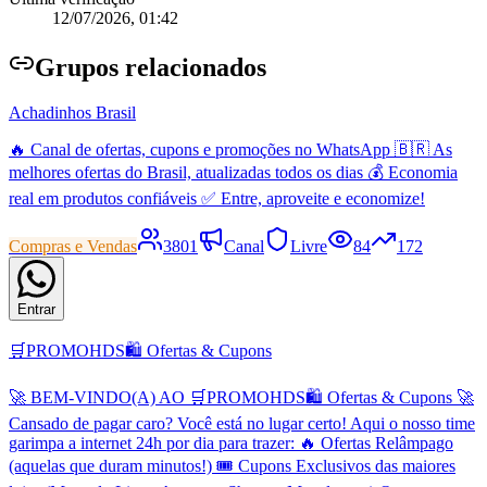
12/07/2026, 01:42
Grupo
s relacionados
Achadinhos Brasil
🔥 Canal de ofertas, cupons e promoções no WhatsApp 🇧🇷 As
melhores ofertas do Brasil, atualizadas todos os dias 💰 Economia
real em produtos confiáveis ✅ Entre, aproveite e economize!
Compras e Vendas
3801
Canal
Livre
84
172
Entrar
🛒PROMOHDS🛍️ Ofertas & Cupons
🚀 BEM-VINDO(A) AO 🛒PROMOHDS🛍️ Ofertas & Cupons 🚀
Cansado de pagar caro? Você está no lugar certo! Aqui o nosso time
garimpa a internet 24h por dia para trazer: 🔥 Ofertas Relâmpago
(aquelas que duram minutos!) 🎟️ Cupons Exclusivos das maiores