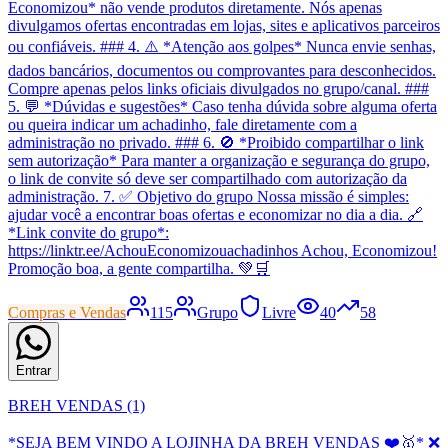
Economizou* não vende produtos diretamente. Nós apenas
divulgamos ofertas encontradas em lojas, sites e aplicativos parceiros
ou confiáveis. ### 4. ⚠️ *Atenção aos golpes* Nunca envie senhas,
dados bancários, documentos ou comprovantes para desconhecidos.
Compre apenas pelos links oficiais divulgados no grupo/canal. ###
5. 💬 *Dúvidas e sugestões* Caso tenha dúvida sobre alguma oferta
ou queira indicar um achadinho, fale diretamente com a
administração no privado. ### 6. 🚫 *Proibido compartilhar o link
sem autorização* Para manter a organização e segurança do grupo,
o link de convite só deve ser compartilhado com autorização da
administração. 7. ✅ Objetivo do grupo Nossa missão é simples:
ajudar você a encontrar boas ofertas e economizar no dia a dia. 🔗
*Link convite do grupo*:
https://linktr.ee/AchouEconomizouachadinhos Achou, Economizou!
Promoção boa, a gente compartilha. 💚🛒
Compras e Vendas
115
Grupo
Livre
40
58
Entrar
BREH VENDAS (1)
*SEJA BEM VINDO A LOJINHA DA BREH VENDAS ❤️🥇* ❌