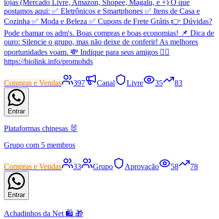
lojas (Mercado Livre, Amazon, Shopee, Magalu, e +) O que
postamos aqui: ✅ Eletrônicos e Smartphones ✅ Itens de Casa e
Cozinha ✅ Moda e Beleza ✅ Cupons de Frete Grátis 👉 Dúvidas?
Pode chamar os adm's. Boas compras e boas economias! 📌 Dica de
ouro: Silencie o grupo, mas não deixe de conferir! As melhores
oportunidades voam. 💸 Indique para seus amigos 👇🏻
https://biolink.info/promohds
Compras e Vendas
397
Canal
Livre
35
83
Entrar
Plataformas chinesas 🐰
Grupo com 5 membros
Compras e Vendas
33
Grupo
Aprovação
58
78
Entrar
Achadinhos da Net 🛍️ 🎁