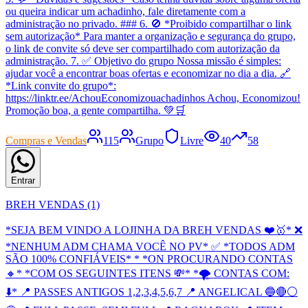
ou queira indicar um achadinho, fale diretamente com a
administração no privado. ### 6. 🚫 *Proibido compartilhar o link
sem autorização* Para manter a organização e segurança do grupo,
o link de convite só deve ser compartilhado com autorização da
administração. 7. ✅ Objetivo do grupo Nossa missão é simples:
ajudar você a encontrar boas ofertas e economizar no dia a dia. 🔗
*Link convite do grupo*:
https://linktr.ee/AchouEconomizouachadinhos Achou, Economizou!
Promoção boa, a gente compartilha. 💚🛒
Compras e Vendas
115
Grupo
Livre
40
58
Entrar
BREH VENDAS (1)
*SEJA BEM VINDO A LOJINHA DA BREH VENDAS ❤️🥇* ❌
*NENHUM ADM CHAMA VOCÊ NO PV* ✅ *TODOS ADM
SÃO 100% CONFIÁVEIS* * *ON PROCURANDO CONTAS
🔸* *COM OS SEGUINTES ITENS 💸* *🌪 CONTAS COM:
⬇️* 📍 PASSES ANTIGOS 1,2,3,4,5,6,7 📍 ANGELICAL 🔵🔴⚪️