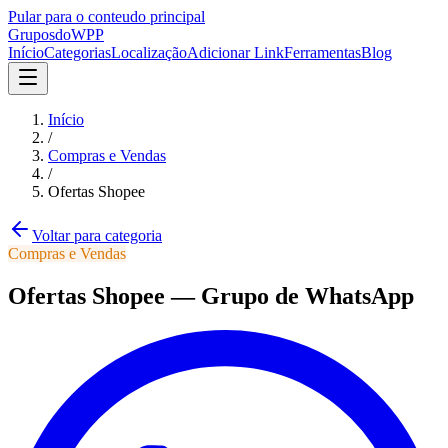
Pular para o conteudo principal
Grupos
doWPP
Início
Categorias
Localização
Adicionar Link
Ferramentas
Blog
Início
/
Compras e Vendas
/
Ofertas Shopee
Voltar para categoria
Compras e Vendas
Ofertas Shopee
—
Grupo
de WhatsApp