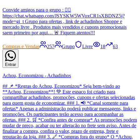
Convide amigos para o grupo : 👇🏼
https://chat.whatsapp.com/JSYSKW5WVoxCR1sXBDNZ5j?
mode=gi_t Grupo para ofertas , link de achadinhos Shoppe e
mercado livre . Produtos mais vendidos e cupons promocionais
saem primeiro por aqui… 🚨 Fiquem atentos!!!
Compras e Vendas
257
Grupo
Livre
18
63
Entrar
Achou, Economizou - Achadinhos
## 📌 *Regras do Achou, Economizou* Seja bem-vindo ao
**Achou, Economizou**! 💚 Este espaço foi criado para
compartilhar achadinhos, promoções, cupons e ofertas selecionadas
para quem gosta de economizar. ### 1. 📢 *Canal somente para
ofertas* Apenas a administração poderá publicar mensagens, links e
promoções. Os participantes terão acesso para acompanhar as
ofertas. ### 2. 🛒 *Confira antes de comprar* As promoções podem
mudar de preço, acabar ou ter alteração no frete sem aviso. Antes de
finalizar a compra, confira o valor, prazo de entrega, frete e
reputação da loja. ### 3. 🔗 *Compras fora do grupo* O *Achou,