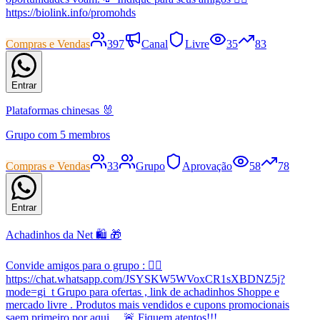
https://biolink.info/promohds
Compras e Vendas
397
Canal
Livre
35
83
Entrar
Plataformas chinesas 🐰
Grupo com 5 membros
Compras e Vendas
33
Grupo
Aprovação
58
78
Entrar
Achadinhos da Net 🛍️ 🎁
Convide amigos para o grupo : 👇🏼
https://chat.whatsapp.com/JSYSKW5WVoxCR1sXBDNZ5j?
mode=gi_t Grupo para ofertas , link de achadinhos Shoppe e
mercado livre . Produtos mais vendidos e cupons promocionais
saem primeiro por aqui… 🚨 Fiquem atentos!!!