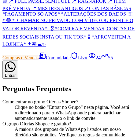
🟡 📍 FULL PASSE, SEMI FULL 📍 RAGNAROK 📍 ITEM
PRÉ VENDA 📍 MESTRES ANTIGOS 📍CONTAS BÁSICAS
*PAGAMENTO SÓ APÓS* *ALTERAÇÕES DOS DADOS ‼️‼️
* 🟢 *_CHAMAR NO PRIVADO COM VÍDEO OU PRINT E O
VALOR REVENDA*_ 🎖️ *COMPRA E VENDAS, CONTAS DE
REDES SOCIAIS INSTA OU TIK TOK* 🎖️ *APROVEITEM A
LOJINHA* 👨🏽‍💻✨
Compras e Vendas
Comunidade
Livre
24
55
Entrar
Perguntas Frequentes
Como entrar no
grupo
Ofertas Shopee
?
Clique no botão "Entrar no
Grupo
" nesta página. Você será
redirecionado para o WhatsApp onde poderá participar
automaticamente usando o link de convite.
O
grupo
Ofertas Shopee
é gratuito?
A maioria dos
grupo
es de WhatsApp listados em nosso
diretório são gratuitos. Verifique as regras da comunidade