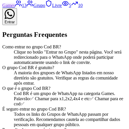
Games
13
Grupo
Livre
5
10
Entrar
Perguntas Frequentes
Como entrar no
grupo
Cod BR
?
Clique no botão "Entrar no
Grupo
" nesta página. Você será
redirecionado para o WhatsApp onde poderá participar
automaticamente usando o link de convite.
O
grupo
Cod BR
é gratuito?
A maioria dos
grupo
es de WhatsApp listados em nosso
diretório são gratuitos. Verifique as regras da comunidade
após entrar.
O que é o
grupo
Cod BR
?
Cod BR
é
um
grupo
de WhatsApp na categoria
Games
.
Palavrão✅️ Chamar para x1,2x2,4x4 e etc✅ Chamar para ee
cod✅
É seguro entrar no
grupo
Cod BR
?
Todos os links do Grupos de WhatsApp passam por
verificação. Recomendamos cautela ao compartilhar dados
pessoais em qualquer grupo público.