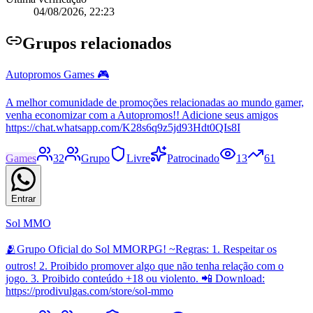
04/08/2026, 22:23
Grupo
s relacionados
Autopromos Games 🎮
A melhor comunidade de promoções relacionadas ao mundo gamer,
venha economizar com a Autopromos!! Adicione seus amigos
https://chat.whatsapp.com/K28s6q9z5jd93Hdt0QIs8I
Games
32
Grupo
Livre
Patrocinado
13
61
Entrar
Sol MMO
🫂Grupo Oficial do Sol MMORPG! ~Regras: 1. Respeitar os
outros! 2. Proibido promover algo que não tenha relação com o
jogo. 3. Proibido conteúdo +18 ou violento. 📲 Download:
https://prodivulgas.com/store/sol-mmo