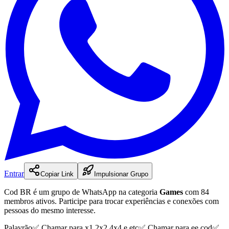
Entrar
Copiar Link
Impulsionar Grupo
Cod BR
é
um
grupo
de WhatsApp na categoria
Games
com 84
membros ativos
.
Participe para trocar experiências e conexões com
pessoas do mesmo interesse.
Palavrão✅️ Chamar para x1,2x2,4x4 e etc✅ Chamar para ee cod✅