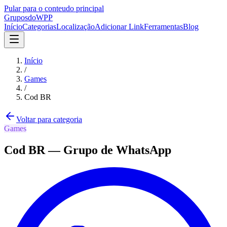
Pular para o conteudo principal
Grupos
doWPP
Início
Categorias
Localização
Adicionar Link
Ferramentas
Blog
Início
/
Games
/
Cod BR
Voltar para categoria
Games
Cod BR
—
Grupo
de WhatsApp