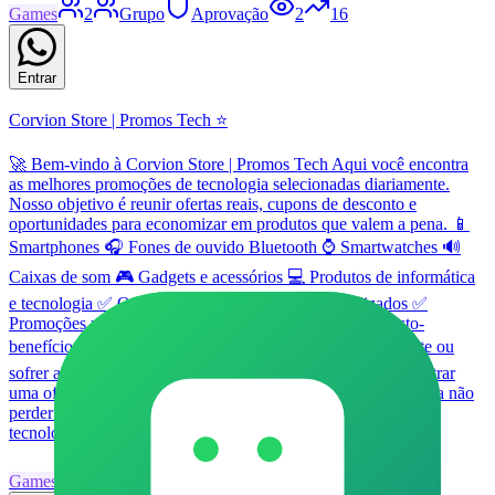
Games
2
Grupo
Aprovação
2
16
Entrar
Corvion Store | Promos Tech ⭐
🚀 Bem-vindo à Corvion Store | Promos Tech Aqui você encontra
as melhores promoções de tecnologia selecionadas diariamente.
Nosso objetivo é reunir ofertas reais, cupons de desconto e
oportunidades para economizar em produtos que valem a pena. 📱
Smartphones 🎧 Fones de ouvido Bluetooth ⌚ Smartwatches 🔊
Caixas de som 🎮 Gadgets e acessórios 💻 Produtos de informática
e tecnologia ✅ Ofertas verificadas ✅ Cupons atualizados ✅
Promoções por tempo limitado ✅ Produtos com bom custo-
benefício ⚠️ Algumas promoções podem acabar rapidamente ou
sofrer alteração de preço sem aviso. Aproveite quando encontrar
uma oferta interessante. 🔔 Ative as notificações do grupo para não
perder os melhores achados. Corvion Store | Promos Tech —
tecnologia com economia todos os dias. 💙
Games
13
Grupo
Livre
5
10