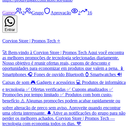
Games
2
Grupo
Aprovação
2
16
Entrar
Corvion Store | Promos Tech ⭐
🚀 Bem-vindo à Corvion Store | Promos Tech Aqui você encontra
as melhores promoções de tecnologia selecionadas diariamente.
Nosso objetivo é reunir ofertas reais, cupons de desconto e
oportunidades para economizar em produtos que valem a pena. 📱
Smartphones 🎧 Fones de ouvido Bluetooth ⌚ Smartwatches 🔊
Caixas de som 🎮 Gadgets e acessórios 💻 Produtos de informática
e tecnologia ✅ Ofertas verificadas ✅ Cupons atualizados ✅
Promoções por tempo limitado ✅ Produtos com bom custo-
benefício ⚠️ Algumas promoções podem acabar rapidamente ou
sofrer alteração de preço sem aviso. Aproveite quando encontrar
uma oferta interessante. 🔔 Ative as notificações do grupo para não
perder os melhores achados. Corvion Store | Promos Tech —
tecnologia com economia todos os dias. 💙