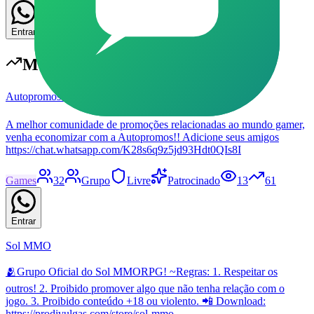
Entrar
Mais populares em
Games
Autopromos Games 🎮
A melhor comunidade de promoções relacionadas ao mundo gamer,
venha economizar com a Autopromos!! Adicione seus amigos
https://chat.whatsapp.com/K28s6q9z5jd93Hdt0QIs8I
Games
32
Grupo
Livre
Patrocinado
13
61
Entrar
Sol MMO
🫂Grupo Oficial do Sol MMORPG! ~Regras: 1. Respeitar os
outros! 2. Proibido promover algo que não tenha relação com o
jogo. 3. Proibido conteúdo +18 ou violento. 📲 Download:
https://prodivulgas.com/store/sol-mmo