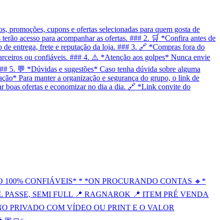
, promoções, cupons e ofertas selecionadas para quem gosta de
terão acesso para acompanhar as ofertas. ### 2. 🛒 *Confira antes de
 de entrega, frete e reputação da loja. ### 3. 🔗 *Compras fora do
arceiros ou confiáveis. ### 4. ⚠️ *Atenção aos golpes* Nunca envie
### 5. 💬 *Dúvidas e sugestões* Caso tenha dúvida sobre alguma
zação* Para manter a organização e segurança do grupo, o link de
r boas ofertas e economizar no dia a dia. 🔗 *Link convite do
 100% CONFIÁVEIS* * *ON PROCURANDO CONTAS 🔸*
FULL PASSE, SEMI FULL 📍 RAGNAROK 📍 ITEM PRÉ VENDA
NO PRIVADO COM VÍDEO OU PRINT E O VALOR