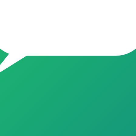
s ofertas do Brasil, atualizadas todos os dias 💰 Economia real em p
 pagar caro? Você está no lugar certo! Aqui o nosso time garimpa 
jas (Mercado Livre, Amazon, Shopee, Magalu, e +) O que postamos aq
 Boas compras e boas economias! 📌 Dica de ouro: Silencie o grupo, 