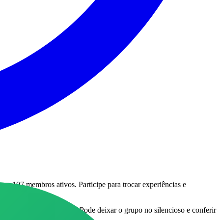
om 107 membros ativos
.
Participe para trocar experiências e
é o lugar certo! 🛒✨ 📌 Pode deixar o grupo no silencioso e conferir