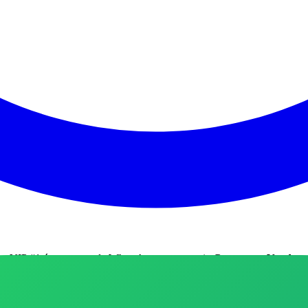
ks VIP #1
é
um
grupo
de WhatsApp na categoria
Compras e Vendas
c
da Shopee, Mercado Livre e Amazon. Se você gosta de economizar, aqui 