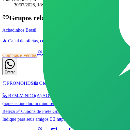
30/07/2026, 18:37
Grupo
s relacionados
Achadinhos Brasil
🔥 Canal de ofertas, cupons e promoções no WhatsApp 🇧🇷 As melhore
Compras e Vendas
3801
Canal
Livre
84
172
Entrar
🛒PROMOHDS🛍️ Ofertas & Cupons
🚀 BEM-VINDO(A) AO 🛒PROMOHDS🛍️ Ofertas & Cupons 🚀 Cansado de
(aquelas que duram minutos!) 🎟️ Cupons Exclusivos das maiores lo
Beleza ✅ Cupons de Frete Grátis 👉 Dúvidas? Pode chamar os adm's.
Indique para seus amigos 👇🏻 https://biolink.info/promohds