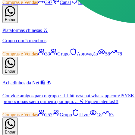
Compras e Vendas
397
Canal
Livre
35
83
Entrar
Plataformas chinesas 🐰
Grupo com 5 membros
Compras e Vendas
33
Grupo
Aprovação
58
78
Entrar
Achadinhos da Net 🛍️ 🎁
Convide amigos para o grupo : 👇🏼 https://chat.whatsapp.com/JS
promocionais saem primeiro por aqui… 🚨 Fiquem atentos!!!
Compras e Vendas
257
Grupo
Livre
18
63
Entrar