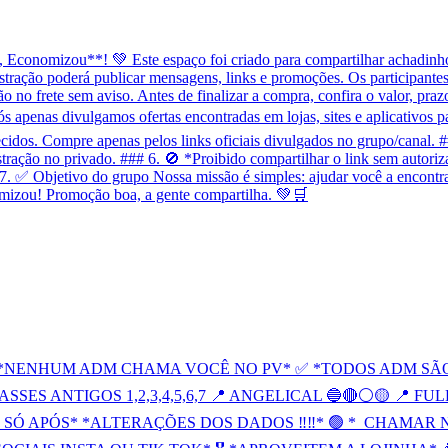
onomizou**! 💚 Este espaço foi criado para compartilhar achadinhos
tração poderá publicar mensagens, links e promoções. Os participantes 
o frete sem aviso. Antes de finalizar a compra, confira o valor, prazo
penas divulgamos ofertas encontradas em lojas, sites e aplicativos p
idos. Compre apenas pelos links oficiais divulgados no grupo/canal. 
stração no privado. ### 6. 🚫 *Proibido compartilhar o link sem autori
7. ✅ Objetivo do grupo Nossa missão é simples: ajudar você a encontra
mizou! Promoção boa, a gente compartilha. 💚🛒
❌ *NENHUM ADM CHAMA VOCÊ NO PV* ✅ *TODOS ADM SÃO
ASSES ANTIGOS 1,2,3,4,5,6,7 📍 ANGELICAL 🔵🔴⚪️🟡 📍 
SÓ APÓS* *ALTERAÇÕES DOS DADOS ‼️‼️* 🟢 *_CHAMAR 