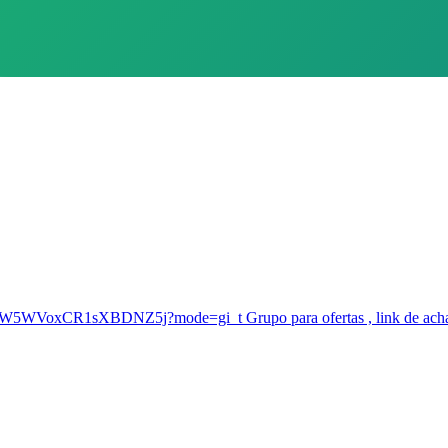
YSKW5WVoxCR1sXBDNZ5j?mode=gi_t Grupo para ofertas , link de achad