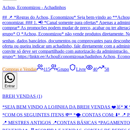
Achou, Economizou - Achadinhos
## 📌 *Regras do Achou, Economizou* Seja bem-vindo ao **Achou, Ec
economizar. ### 1. 📢 *Canal somente para ofertas* Apenas a adminis
comprar* As promoções podem mudar de preço, acabar ou ter alteração n
grupo* O *Achou, Economizou* não vende produtos diretamente. Nós a
senhas, dados bancários, documentos ou comprovantes para desconhec
oferta ou queira indicar um achadinho, fale diretamente com a admini
convite só deve ser compartilhado com autorização da administração. 
grupo*: https://linktr.ee/AchouEconomizouachadinhos Achou, Econo
Compras e Vendas
115
Grupo
Livre
40
58
Entrar
BREH VENDAS (1)
*SEJA BEM VINDO A LOJINHA DA BREH VENDAS ❤️🥇* 
*COM OS SEGUINTES ITENS 💸* *🌪 CONTAS COM: ⬇️* 📍 P
📍 MESTRES ANTIGOS 📍CONTAS BÁSICAS *PAGAMENTO 