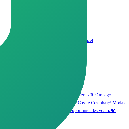
rodutos confiáveis ✅ Entre, aproveite e economize!
a internet 24h por dia para trazer: 🔥 Ofertas Relâmpago
ui: ✅ Eletrônicos e Smartphones ✅ Itens de Casa e Cozinha ✅ Moda e
mas não deixe de conferir! As melhores oportunidades voam. 💸