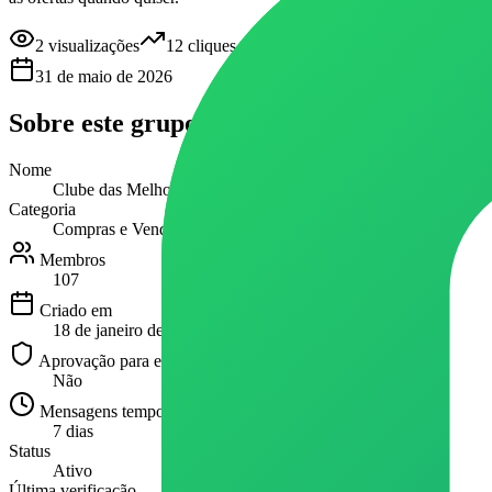
2
visualizações
12
cliques
31 de maio de 2026
Sobre este
grupo
Nome
Clube das Melhores Ofertas: Mercado Livre, Amazon e Shopee
Categoria
Compras e Vendas
Membros
107
Criado em
18 de janeiro de 2026
Aprovação para entrar
Não
Mensagens temporárias
7 dias
Status
Ativo
Última verificação