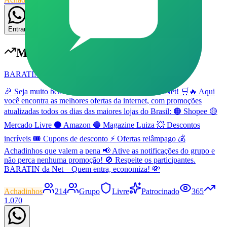
Entrar
Mais populares em
Achadinhos
BARATIN DA NET (ACHADINHOS) #001 (NOVO)
🎉 Seja muito bem-vindo ao grupo BARATIN da Net! 🛒🔥 Aqui
você encontra as melhores ofertas da internet, com promoções
atualizadas todos os dias das maiores lojas do Brasil: 🟠 Shopee 🟡
Mercado Livre ⚫ Amazon 🔵 Magazine Luiza 💥 Descontos
incríveis 🎟️ Cupons de desconto ⚡ Ofertas relâmpago 💰
Achadinhos que valem a pena 📢 Ative as notificações do grupo e
não perca nenhuma promoção! 🚫 Respeite os participantes.
BARATIN da Net – Quem entra, economiza! 💸
Achadinhos
214
Grupo
Livre
Patrocinado
365
1.070