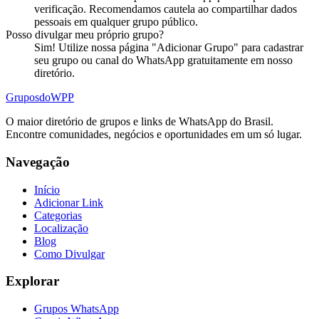
verificação. Recomendamos cautela ao compartilhar dados
pessoais em qualquer grupo público.
Posso divulgar meu próprio
grupo
?
Sim! Utilize nossa página "Adicionar Grupo" para cadastrar
seu grupo ou canal do WhatsApp gratuitamente em nosso
diretório.
Grupos
doWPP
O maior diretório de grupos e links de WhatsApp do Brasil.
Encontre comunidades, negócios e oportunidades em um só lugar.
Navegação
Início
Adicionar Link
Categorias
Localização
Blog
Como Divulgar
Explorar
Grupos WhatsApp