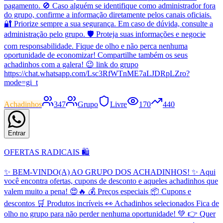
pagamento. 🚫 Caso alguém se identifique como administrador fora
do grupo, confirme a informação diretamente pelos canais oficiais.
🔐 Priorize sempre a sua segurança. Em caso de dúvida, consulte a
administração pelo grupo. 🛡️ Proteja suas informações e negocie
com responsabilidade. Fique de olho e não perca nenhuma
oportunidade de economizar! Compartilhe também os seus
achadinhos com a galera! 😉 link do grupo
https://chat.whatsapp.com/Lsc3RfWTnME7aLJDRpLZro?
mode=gi_t
Achadinhos
347
Grupo
Livre
170
440
Entrar
OFERTAS RADICAIS 🛍️
✨ BEM-VINDO(A) AO GRUPO DOS ACHADINHOS! ✨ Aqui
você encontra ofertas, cupons de desconto e aqueles achadinhos que
valem muito a pena! 😍🔥 💰 Preços especiais 📦 Cupons e
descontos 🛒 Produtos incríveis 👀 Achadinhos selecionados Fica de
olho no grupo para não perder nenhuma oportunidade! 💚 👉 Quer