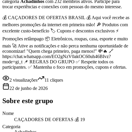
categoria
Achadinhos
com 232 membros ativos
.
Participe para
trocar experiências e conexões com pessoas do mesmo interesse.
💰 CAÇADORES DE OFERTAS BRASIL 💰 Aqui você recebe as
melhores promoções da internet em primeira mão! 🔎 Produtos com
excelente custo-benefício 🏷️ Cupons e descontos exclusivos ⚡
Promoções relâmpago 📦 Eletrônicos, roupas, casa, esporte e muito
mais 🚀 Ative as notificações e não perca nenhuma oportunidade de
economizar! "Quem chega primeiro, paga menos!" 💸🔥 🔗
https://chat.whatsapp.com/EO2gNzV0akOC60uh46BIvz?
mode=gi_t 📌 REGRAS DO GRUPO ✅ Respeite todos os
participantes. ✅ Mantenha o foco em promoções, cupons e ofertas.
2
visualizações
11
cliques
22 de junho de 2026
Sobre este
grupo
Nome
CAÇADORES DE OFERTAS 💰 19
Categoria
Achadinhos