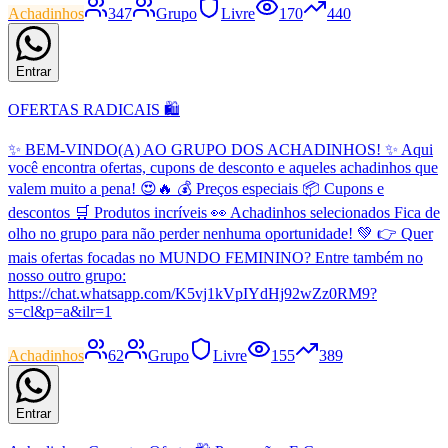
Achadinhos
347
Grupo
Livre
170
440
Entrar
OFERTAS RADICAIS 🛍️
✨ BEM-VINDO(A) AO GRUPO DOS ACHADINHOS! ✨ Aqui
você encontra ofertas, cupons de desconto e aqueles achadinhos que
valem muito a pena! 😍🔥 💰 Preços especiais 📦 Cupons e
descontos 🛒 Produtos incríveis 👀 Achadinhos selecionados Fica de
olho no grupo para não perder nenhuma oportunidade! 💚 👉 Quer
mais ofertas focadas no MUNDO FEMININO? Entre também no
nosso outro grupo:
https://chat.whatsapp.com/K5vj1kVpIYdHj92wZz0RM9?
s=cl&p=a&ilr=1
Achadinhos
62
Grupo
Livre
155
389
Entrar