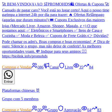
🚀 BEM-VINDO(A) AO 🛒PROMOHDS🛍️ Ofertas & Cupons 🚀
Cansado de pagar caro? Você está no lugar certo! Aqui o nosso time
garimpa a internet 24h por dia para trazer: 🔥 Ofertas Relâmpago
(aquelas que duram minutos!) 🎟️ Cupons Exclusivos das maiores
lojas (Mercado Livre, Amazon, Shopee, Magalu, e +) O que
postamos aqui: ✅ Eletrônicos e Smartphones ✅ Itens de Casa e
Cozinha ✅ Moda e Beleza ✅ Cupons de Frete Grátis 👉 Dúvidas?
Pode chamar os adm's. Boas compras e boas economias! 📌 Dica de
ouro: Silencie o grupo, mas não deixe de conferir! As melhores
oportunidades voam. 💸 Indique para seus amigos 👇🏻
https://biolink.info/promohds
Compras e Vendas
386
Canal
Livre
35
84
Entrar
Plataformas chinesas 🐰
Grupo com 5 membros
Compras e Vendas
30
Grupo
Aprovação
64
83