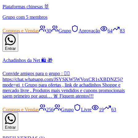
Plataformas chinesas 🐰
Grupo com 5 membros
Compras e Vendas
30
Grupo
Aprovação
64
83
Entrar
Achadinhos da Net 🛍️ 🎁
Convide amigos para o grupo : 👇🏼
https://chat.whatsapp.com/JSYSKW5WVoxCR1sXBDNZ5j?
mode=gi_t Grupo para ofertas , link de achadinhos Shoppe e
mercado livre . Produtos mais vendidos e cupons promocionais
saem primeiro por aqui… 🚨 Fiquem atentos!!!
Compras e Vendas
256
Grupo
Livre
19
63
Entrar