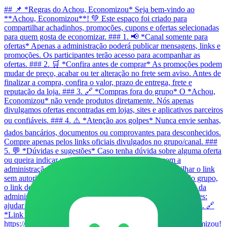
## 📌 *Regras do Achou, Economizou* Seja bem-vindo ao
**Achou, Economizou**! 💚 Este espaço foi criado para
compartilhar achadinhos, promoções, cupons e ofertas selecionadas
para quem gosta de economizar. ### 1. 📢 *Canal somente para
ofertas* Apenas a administração poderá publicar mensagens, links e
promoções. Os participantes terão acesso para acompanhar as
ofertas. ### 2. 🛒 *Confira antes de comprar* As promoções podem
mudar de preço, acabar ou ter alteração no frete sem aviso. Antes de
finalizar a compra, confira o valor, prazo de entrega, frete e
reputação da loja. ### 3. 🔗 *Compras fora do grupo* O *Achou,
Economizou* não vende produtos diretamente. Nós apenas
divulgamos ofertas encontradas em lojas, sites e aplicativos parceiros
ou confiáveis. ### 4. ⚠️ *Atenção aos golpes* Nunca envie senhas,
dados bancários, documentos ou comprovantes para desconhecidos.
Compre apenas pelos links oficiais divulgados no grupo/canal. ###
5. 💬 *Dúvidas e sugestões* Caso tenha dúvida sobre alguma oferta
ou queira indicar um achadinho, fale diretamente com a
administração no privado. ### 6. 🚫 *Proibido compartilhar o link
sem autorização* Para manter a organização e segurança do grupo,
o link de convite só deve ser compartilhado com autorização da
administração. 7. ✅ Objetivo do grupo Nossa missão é simples:
ajudar você a encontrar boas ofertas e economizar no dia a dia. 🔗
*Link convite do grupo*:
https://linktr.ee/AchouEconomizouachadinhos Achou, Economizou!