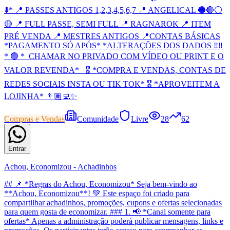
⬇️* 📍 PASSES ANTIGOS 1,2,3,4,5,6,7 📍 ANGELICAL 🔵🔴⚪️
🟡 📍 FULL PASSE, SEMI FULL 📍 RAGNAROK 📍 ITEM
PRÉ VENDA 📍 MESTRES ANTIGOS 📍CONTAS BÁSICAS
*PAGAMENTO SÓ APÓS* *ALTERAÇÕES DOS DADOS ‼️‼️
* 🟢 *_CHAMAR NO PRIVADO COM VÍDEO OU PRINT E O
VALOR REVENDA*_ 🎖️ *COMPRA E VENDAS, CONTAS DE
REDES SOCIAIS INSTA OU TIK TOK* 🎖️ *APROVEITEM A
LOJINHA* 👨🏽‍💻✨
Compras e Vendas
Comunidade
Livre
28
62
Entrar
Achou, Economizou - Achadinhos
## 📌 *Regras do Achou, Economizou* Seja bem-vindo ao
**Achou, Economizou**! 💚 Este espaço foi criado para
compartilhar achadinhos, promoções, cupons e ofertas selecionadas
para quem gosta de economizar. ### 1. 📢 *Canal somente para
ofertas* Apenas a administração poderá publicar mensagens, links e