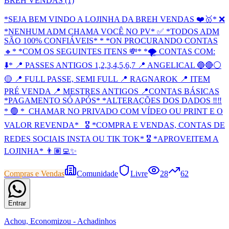
BREH VENDAS (1)
*SEJA BEM VINDO A LOJINHA DA BREH VENDAS ❤️🥇* ❌
*NENHUM ADM CHAMA VOCÊ NO PV* ✅ *TODOS ADM
SÃO 100% CONFIÁVEIS* * *ON PROCURANDO CONTAS
🔸* *COM OS SEGUINTES ITENS 💸* *🌪 CONTAS COM:
⬇️* 📍 PASSES ANTIGOS 1,2,3,4,5,6,7 📍 ANGELICAL 🔵🔴⚪️
🟡 📍 FULL PASSE, SEMI FULL 📍 RAGNAROK 📍 ITEM
PRÉ VENDA 📍 MESTRES ANTIGOS 📍CONTAS BÁSICAS
*PAGAMENTO SÓ APÓS* *ALTERAÇÕES DOS DADOS ‼️‼️
* 🟢 *_CHAMAR NO PRIVADO COM VÍDEO OU PRINT E O
VALOR REVENDA*_ 🎖️ *COMPRA E VENDAS, CONTAS DE
REDES SOCIAIS INSTA OU TIK TOK* 🎖️ *APROVEITEM A
LOJINHA* 👨🏽‍💻✨
Compras e Vendas
Comunidade
Livre
28
62
Entrar
Achou, Economizou - Achadinhos