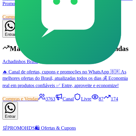
Promoção boa, a gente compartilha. 💚🛒
Compras e Vendas
111
Grupo
Livre
41
59
Entrar
Mais populares em
Compras e Vendas
Achadinhos Brasil
🔥 Canal de ofertas, cupons e promoções no WhatsApp 🇧🇷 As
melhores ofertas do Brasil, atualizadas todos os dias 💰 Economia
real em produtos confiáveis ✅ Entre, aproveite e economize!
Compras e Vendas
3763
Canal
Livre
87
174
Entrar
🛒PROMOHDS🛍️ Ofertas & Cupons