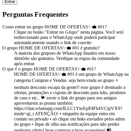
Entrar
Perguntas Frequentes
Como entrar no
grupo
HOME DE OFERTAS✨💼 #01
?
Clique no botão "Entrar no
Grupo
" nesta página. Você será
redirecionado para o WhatsApp onde poderá participar
automaticamente usando o link de convite.
O
grupo
HOME DE OFERTAS✨💼 #01
é gratuito?
A maioria dos
grupo
es de WhatsApp listados em nosso
diretório são gratuitos. Verifique as regras da comunidade
após entrar.
O que é o
grupo
HOME DE OFERTAS✨💼 #01
?
HOME DE OFERTAS✨💼 #01
é
um
grupo
de WhatsApp na
categoria
Compras e Vendas
.
seja bem-vinda ao grupo ⭐️
nenhum desconto escapa da gente!! esse grupo é destinado a
ofertas, promoções e cupons de desconto para loks, produtos
de casa e etc.. 💗 envie o link do grupo para seu amigos
aproveitarem as promo também:
https://chat.whatsapp.com/ILLC1YkrEpP4Fh4VClpVX9?
mode=gi_t ATENÇÃO: • ninguém da equipe entra em
contato no privado • só clique em links enviados pelos adms
do grupo • fique de olho nas notificações para não perder
nenhuma oferta! boas compras e boas economias! 🛍️