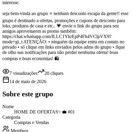
interesse.
seja bem-vinda ao grupo ⭐️ nenhum desconto escapa da gente!! esse
grupo é destinado a ofertas, promoções e cupons de desconto para
loks, produtos de casa e etc.. 💗 envie o link do grupo para seu
amigos aproveitarem as promo também:
https://chat.whatsapp.com/ILLC1YkrEpP4Fh4VClpVX9?
mode=gi_t ATENÇÃO: • ninguém da equipe entra em contato no
privado • só clique em links enviados pelos adms do grupo • fique
de olho nas notificações para não perder nenhuma oferta! boas
compras e boas economias! 🛍️
7
visualizações
20
cliques
14 de maio de 2026
Sobre este
grupo
Nome
HOME DE OFERTAS✨💼 #01
Categoria
Compras e Vendas
Membros