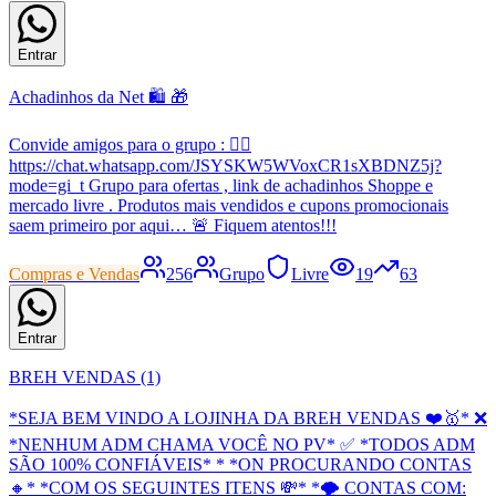
Entrar
Achadinhos da Net 🛍️ 🎁
Convide amigos para o grupo : 👇🏼
https://chat.whatsapp.com/JSYSKW5WVoxCR1sXBDNZ5j?
mode=gi_t Grupo para ofertas , link de achadinhos Shoppe e
mercado livre . Produtos mais vendidos e cupons promocionais
saem primeiro por aqui… 🚨 Fiquem atentos!!!
Compras e Vendas
256
Grupo
Livre
19
63
Entrar
BREH VENDAS (1)
*SEJA BEM VINDO A LOJINHA DA BREH VENDAS ❤️🥇* ❌
*NENHUM ADM CHAMA VOCÊ NO PV* ✅ *TODOS ADM
SÃO 100% CONFIÁVEIS* * *ON PROCURANDO CONTAS
🔸* *COM OS SEGUINTES ITENS 💸* *🌪 CONTAS COM: