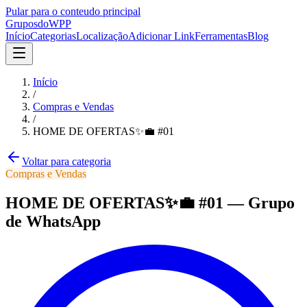
Pular para o conteudo principal
Grupos
doWPP
Início
Categorias
Localização
Adicionar Link
Ferramentas
Blog
Início
/
Compras e Vendas
/
HOME DE OFERTAS✨💼 #01
Voltar para categoria
Compras e Vendas
HOME DE OFERTAS✨💼 #01
—
Grupo
de WhatsApp