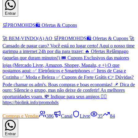
Entrar
🛒PROMOHDS🛍️ Ofertas & Cupons
🚀 BEM-VINDO(A) AO 🛒PROMOHDS🛍️ Ofertas & Cupons 🚀
Cansado de pagar caro? Você está no lugar certo! Aqui o nosso time
garimpa a internet 24h por dia para trazer: 🔥 Ofertas Relâmpago
(aquelas que duram minutos!) 🎟️ Cupons Exclusivos das maiores
lojas (Mercado Livre, Amazon, Shopee, Magalu, e +) O que
postamos aqui: ✅ Eletrônicos e Smartphones ✅ Itens de Casa e
Cozinha ✅ Moda e Beleza ✅ Cupons de Frete Grátis 👉 Dúvidas?
Pode chamar os adm's. Boas compras e boas economias! 📌 Dica de
ouro: Silencie o grupo, mas não deixe de conferir! As melhores
oportunidades voam. 💸 Indique para seus amigos 👇🏻
https://biolink.info/promohds
Compras e Vendas
386
Canal
Livre
35
84
Entrar