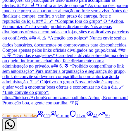
promoções. Os participantes terão acesso para acompanhar as
ofertas. ### 2. 🛒 *Confira antes de comprar* As promoções podem
mudar de preço, acabar ou ter alteração no frete sem aviso. Antes de
finalizar a compra, confira o valor, prazo de entrega, frete e
reputação da loja. ### 3. 🔗 *Compras fora do grupo* O *Achou,
Economizou* não vende produtos diretamente. Nós apenas
divulgamos ofertas encontradas em lojas, sites e aplicativos parceiros
ou confiáveis. ### 4. ⚠️ *Atenção aos golpes* Nunca envie senhas,
dados bancários, documentos ou comprovantes para desconhecidos.
Compre apenas pelos links oficiais divulgados no grupo/canal. ###
5. 💬 *Dúvidas e sugestões* Caso tenha dúvida sobre alguma oferta
ou queira indicar um achadinho, fale diretamente com a
administração no privado. ### 6. 🚫 *Proibido compartilhar o link
sem autorização* Para manter a organização e segurança do grupo,
o link de convite só deve ser compartilhado com autorização da
administração. 7. ✅ Objetivo do grupo Nossa missão é simples:
ajudar você a encontrar boas ofertas e economizar no dia a dia. 🔗
*Link convite do grupo*:
https://linktr.ee/AchouEconomizouachadinhos Achou, Economizou!
Promoção boa, a gente compartilha. 💚🛒
Compras e Vendas
111
Grupo
Livre
41
59