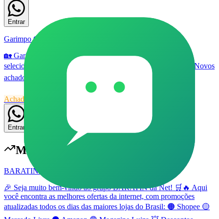
Entrar
Garimpo Casa, Construção & Ferramentas
🏡 Garimpo Casa, Construção & Ferramentas ✨ Promoções
selecionadas para casa, decoração, reforma e organização. 🛠️ Novos
achados todos os dias.
Achadinhos
33
Grupo
Livre
57
174
Entrar
Mais populares em
Achadinhos
BARATIN DA NET (ACHADINHOS) #001 (NOVO)
🎉 Seja muito bem-vindo ao grupo BARATIN da Net! 🛒🔥 Aqui
você encontra as melhores ofertas da internet, com promoções
atualizadas todos os dias das maiores lojas do Brasil: 🟠 Shopee 🟡