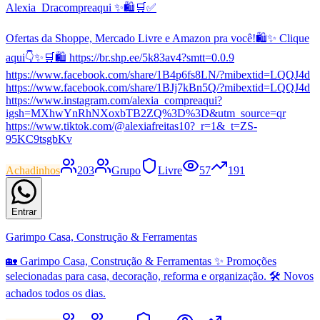
Alexia_Dracompreaqui ✨🛍️🛒✅
Ofertas da Shoppe, Mercado Livre e Amazon pra você!🛍️✨ Clique
aqui👇✨🛒🛍️ https://br.shp.ee/5k83av4?smtt=0.0.9
https://www.facebook.com/share/1B4p6fs8LN/?mibextid=LQQJ4d
https://www.facebook.com/share/1BJj7kBn5Q/?mibextid=LQQJ4d
https://www.instagram.com/alexia_compreaqui?
igsh=MXhwYnRhNXoxbTB2ZQ%3D%3D&utm_source=qr
https://www.tiktok.com/@alexiafreitas10?_r=1&_t=ZS-
95KC9tsgbKv
Achadinhos
203
Grupo
Livre
57
191
Entrar
Garimpo Casa, Construção & Ferramentas
🏡 Garimpo Casa, Construção & Ferramentas ✨ Promoções
selecionadas para casa, decoração, reforma e organização. 🛠️ Novos
achados todos os dias.