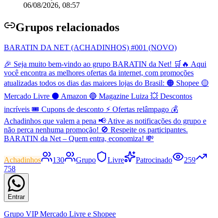
06/08/2026, 08:57
Grupo
s relacionados
BARATIN DA NET (ACHADINHOS) #001 (NOVO)
🎉 Seja muito bem-vindo ao grupo BARATIN da Net! 🛒🔥 Aqui
você encontra as melhores ofertas da internet, com promoções
atualizadas todos os dias das maiores lojas do Brasil: 🟠 Shopee 🟡
Mercado Livre ⚫ Amazon 🔵 Magazine Luiza 💥 Descontos
incríveis 🎟️ Cupons de desconto ⚡ Ofertas relâmpago 💰
Achadinhos que valem a pena 📢 Ative as notificações do grupo e
não perca nenhuma promoção! 🚫 Respeite os participantes.
BARATIN da Net – Quem entra, economiza! 💸
Achadinhos
130
Grupo
Livre
Patrocinado
259
758
Entrar
Grupo VIP Mercado Livre e Shopee