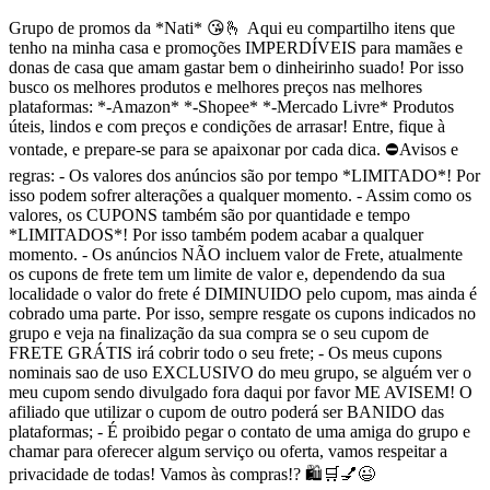
Grupo de promos da *Nati* 😘🫰 Aqui eu compartilho itens que
tenho na minha casa e promoções IMPERDÍVEIS para mamães e
donas de casa que amam gastar bem o dinheirinho suado! Por isso
busco os melhores produtos e melhores preços nas melhores
plataformas: *-Amazon* *-Shopee* *-Mercado Livre* Produtos
úteis, lindos e com preços e condições de arrasar! Entre, fique à
vontade, e prepare-se para se apaixonar por cada dica. ⛔Avisos e
regras: - Os valores dos anúncios são por tempo *LIMITADO*! Por
isso podem sofrer alterações a qualquer momento. - Assim como os
valores, os CUPONS também são por quantidade e tempo
*LIMITADOS*! Por isso também podem acabar a qualquer
momento. - Os anúncios NÃO incluem valor de Frete, atualmente
os cupons de frete tem um limite de valor e, dependendo da sua
localidade o valor do frete é DIMINUIDO pelo cupom, mas ainda é
cobrado uma parte. Por isso, sempre resgate os cupons indicados no
grupo e veja na finalização da sua compra se o seu cupom de
FRETE GRÁTIS irá cobrir todo o seu frete; - Os meus cupons
nominais sao de uso EXCLUSIVO do meu grupo, se alguém ver o
meu cupom sendo divulgado fora daqui por favor ME AVISEM! O
afiliado que utilizar o cupom de outro poderá ser BANIDO das
plataformas; - É proibido pegar o contato de uma amiga do grupo e
chamar para oferecer algum serviço ou oferta, vamos respeitar a
privacidade de todas! Vamos às compras!? 🛍️🛒💅😉