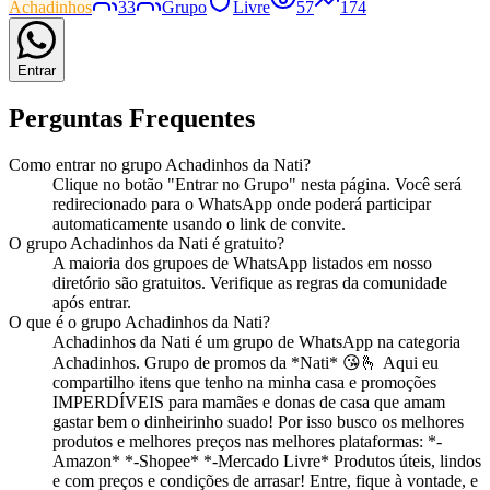
Achadinhos
33
Grupo
Livre
57
174
Entrar
Perguntas Frequentes
Como entrar no
grupo
Achadinhos da Nati
?
Clique no botão "Entrar no
Grupo
" nesta página. Você será
redirecionado para o WhatsApp onde poderá participar
automaticamente usando o link de convite.
O
grupo
Achadinhos da Nati
é gratuito?
A maioria dos
grupo
es de WhatsApp listados em nosso
diretório são gratuitos. Verifique as regras da comunidade
após entrar.
O que é o
grupo
Achadinhos da Nati
?
Achadinhos da Nati
é
um
grupo
de WhatsApp na categoria
Achadinhos
.
Grupo de promos da *Nati* 😘🫰 Aqui eu
compartilho itens que tenho na minha casa e promoções
IMPERDÍVEIS para mamães e donas de casa que amam
gastar bem o dinheirinho suado! Por isso busco os melhores
produtos e melhores preços nas melhores plataformas: *-
Amazon* *-Shopee* *-Mercado Livre* Produtos úteis, lindos
e com preços e condições de arrasar! Entre, fique à vontade, e