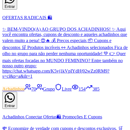
Entrar
OFERTAS RADICAIS 🛍️
✨ BEM-VINDO(A) AO GRUPO DOS ACHADINHOS! ✨ Aqui
você encontra ofertas, cupons de desconto e aqueles achadinhos que
valem muito a pena! 😍🔥 💰 Preços especiais 📦 Cupons e
descontos 🛒 Produtos incríveis 👀 Achadinhos selecionados Fica de
olho no grupo para não perder nenhuma oportunidade! 💚 👉 Quer
mais ofertas focadas no MUNDO FEMININO? Entre também no
nosso outro grupo:
https://chat.whatsapp.com/K5vj1kVpIYdHj92wZz0RM9?
s=cl&p=a&ilr=1
Achadinhos
70
Grupo
Livre
154
385
Entrar
Achadinhos Conectar Ofertas🛍 Promoções E Cupons
💸 Economize de verdade com cupons e descontos exclusivos. 🛒