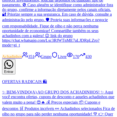
oferecer investimentos, solicitar depósitos ou qualquer tipo de
pagamento. 🚫 Caso alguém se identifique como administrador fora
do grupo, confirme a informação diretamente pelos canais oficiais.
🔐 Priorize sempre a sua segurança. Em caso de dúvida, consulte a
administração pelo grupo. 🛡️ Proteja suas informações e negocie
com responsabilidade. Fique de olho e não perca nenhuma
oportunidade de economizar! Compartilhe também os seus
achadinhos com a galera! 😉 link do grupo
https://chat.whatsapp.com/Lsc3RfWTnME7aLJDRpLZro?
mode=gi_t
Achadinhos
351
Grupo
Livre
170
430
Entrar
OFERTAS RADICAIS 🛍️
✨ BEM-VINDO(A) AO GRUPO DOS ACHADINHOS! ✨ Aqui
você encontra ofertas, cupons de desconto e aqueles achadinhos que
valem muito a pena! 😍🔥 💰 Preços especiais 📦 Cupons e
descontos 🛒 Produtos incríveis 👀 Achadinhos selecionados Fica de
olho no grupo para não perder nenhuma oportunidade! 💚 👉 Quer