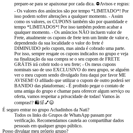
prepare-se para se apaixonar por cada dica. ⛔Avisos e regras:
- Os valores dos anúncios são por tempo *LIMITADO*! Por
isso podem sofrer alterações a qualquer momento. - Assim
como os valores, os CUPONS também são por quantidade e
tempo *LIMITADOS*! Por isso também podem acabar a
qualquer momento. - Os anúncios NÃO incluem valor de
Frete, atualmente os cupons de frete tem um limite de valor e,
dependendo da sua localidade o valor do frete é
DIMINUIDO pelo cupom, mas ainda é cobrado uma parte.
Por isso, sempre resgate os cupons indicados no grupo e veja
na finalização da sua compra se o seu cupom de FRETE
GRÁTIS irá cobrir todo o seu frete; - Os meus cupons
nominais sao de uso EXCLUSIVO do meu grupo, se alguém
ver o meu cupom sendo divulgado fora daqui por favor ME
AVISEM! O afiliado que utilizar o cupom de outro poderá ser
BANIDO das plataformas; - É proibido pegar o contato de
uma amiga do grupo e chamar para oferecer algum serviço ou
oferta, vamos respeitar a privacidade de todas! Vamos às
compras!? 🛍️🛒💅😉
É seguro entrar no
grupo
Achadinhos da Nati
?
Todos os links do Grupos de WhatsApp passam por
verificação. Recomendamos cautela ao compartilhar dados
pessoais em qualquer grupo público.
Posso divulgar meu próprio
grupo
?