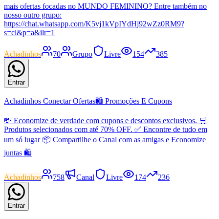
mais ofertas focadas no MUNDO FEMININO? Entre também no
nosso outro grupo:
https://chat.whatsapp.com/K5vj1kVpIYdHj92wZz0RM9?
s=cl&p=a&ilr=1
Achadinhos
70
Grupo
Livre
154
385
Entrar
Achadinhos Conectar Ofertas🛍 Promoções E Cupons
💸 Economize de verdade com cupons e descontos exclusivos. 🛒
Produtos selecionados com até 70% OFF. ✅ Encontre de tudo em
um só lugar 📦 Compartilhe o Canal com as amigas e Economize
juntas 🛍
Achadinhos
758
Canal
Livre
174
236
Entrar