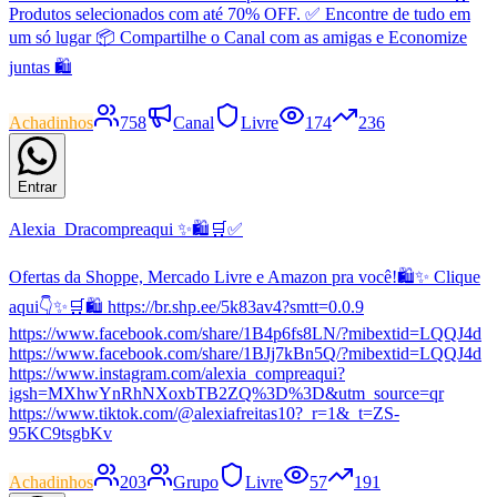
Produtos selecionados com até 70% OFF. ✅ Encontre de tudo em
um só lugar 📦 Compartilhe o Canal com as amigas e Economize
juntas 🛍
Achadinhos
758
Canal
Livre
174
236
Entrar
Alexia_Dracompreaqui ✨🛍️🛒✅
Ofertas da Shoppe, Mercado Livre e Amazon pra você!🛍️✨ Clique
aqui👇✨🛒🛍️ https://br.shp.ee/5k83av4?smtt=0.0.9
https://www.facebook.com/share/1B4p6fs8LN/?mibextid=LQQJ4d
https://www.facebook.com/share/1BJj7kBn5Q/?mibextid=LQQJ4d
https://www.instagram.com/alexia_compreaqui?
igsh=MXhwYnRhNXoxbTB2ZQ%3D%3D&utm_source=qr
https://www.tiktok.com/@alexiafreitas10?_r=1&_t=ZS-
95KC9tsgbKv
Achadinhos
203
Grupo
Livre
57
191