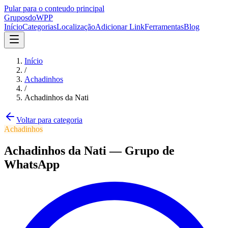
Pular para o conteudo principal
Grupos
doWPP
Início
Categorias
Localização
Adicionar Link
Ferramentas
Blog
Início
/
Achadinhos
/
Achadinhos da Nati
Voltar para categoria
Achadinhos
Achadinhos da Nati
—
Grupo
de
WhatsApp