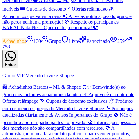
Mercado Livre ⚫ Amazon 🔵 Magazine Luiza 💥 Descontos
incríveis 🎟️ Cupons de desconto ⚡ Ofertas relâmpago 💰
Achadinhos que valem a pena 📢 Ative as notificações do grupo e
não perca nenhuma promoção! 🚫 Respeite os participantes.
BARATIN da Net – Quem entra, economiza! 💸
Achadinhos
130
Grupo
Livre
Patrocinado
259
758
Entrar
Grupo VIP Mercado Livre e Shopee
🛍️ Achadinhos Baratos – ML & Shopee 🛒✨ Bem-vindo(a) ao
grupo dos melhores achadinhos da internet! Aqui você encontra: 🔥
Ofertas relâmpago 💸 Cupons de desconto exclusivos 📦 Produtos
com os menores preços do Mercado Livre e Shopee 🎯 Promoções
atualizadas diariamente ⚠️ Avisos Importantes do Grupo 🚫 Não é
permitido abordar participantes no privado. 🚫 Informações pessoais
dos membros não são compartilhadas com terceiros. 🚫 A
administração nunca fará contato particular para vender produtos,