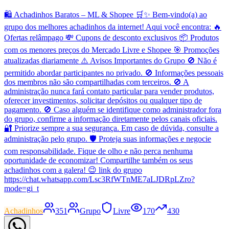
🛍️ Achadinhos Baratos – ML & Shopee 🛒✨ Bem-vindo(a) ao
grupo dos melhores achadinhos da internet! Aqui você encontra: 🔥
Ofertas relâmpago 💸 Cupons de desconto exclusivos 📦 Produtos
com os menores preços do Mercado Livre e Shopee 🎯 Promoções
atualizadas diariamente ⚠️ Avisos Importantes do Grupo 🚫 Não é
permitido abordar participantes no privado. 🚫 Informações pessoais
dos membros não são compartilhadas com terceiros. 🚫 A
administração nunca fará contato particular para vender produtos,
oferecer investimentos, solicitar depósitos ou qualquer tipo de
pagamento. 🚫 Caso alguém se identifique como administrador fora
do grupo, confirme a informação diretamente pelos canais oficiais.
🔐 Priorize sempre a sua segurança. Em caso de dúvida, consulte a
administração pelo grupo. 🛡️ Proteja suas informações e negocie
com responsabilidade. Fique de olho e não perca nenhuma
oportunidade de economizar! Compartilhe também os seus
achadinhos com a galera! 😉 link do grupo
https://chat.whatsapp.com/Lsc3RfWTnME7aLJDRpLZro?
mode=gi_t
Achadinhos
351
Grupo
Livre
170
430