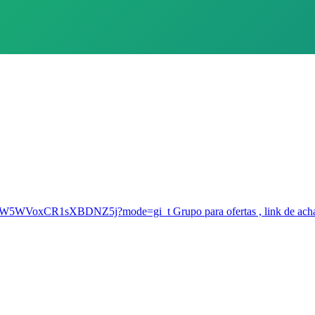
YSKW5WVoxCR1sXBDNZ5j?mode=gi_t Grupo para ofertas , link de achad