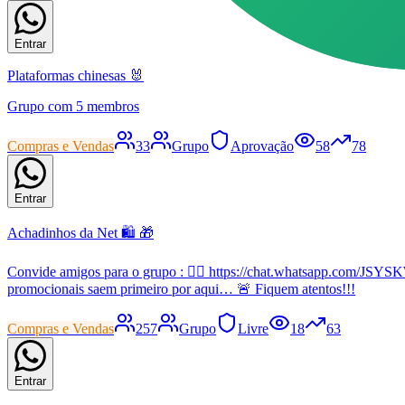
Entrar
Plataformas chinesas 🐰
Grupo com 5 membros
Compras e Vendas
33
Grupo
Aprovação
58
78
Entrar
Achadinhos da Net 🛍️ 🎁
Convide amigos para o grupo : 👇🏼 https://chat.whatsapp.com/JS
promocionais saem primeiro por aqui… 🚨 Fiquem atentos!!!
Compras e Vendas
257
Grupo
Livre
18
63
Entrar