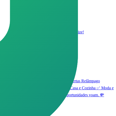
rodutos confiáveis ✅ Entre, aproveite e economize!
a internet 24h por dia para trazer: 🔥 Ofertas Relâmpago
ui: ✅ Eletrônicos e Smartphones ✅ Itens de Casa e Cozinha ✅ Moda e
mas não deixe de conferir! As melhores oportunidades voam. 💸