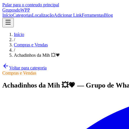
Pular para o conteudo principal
Grupos
doWPP
Início
Categorias
Localização
Adicionar Link
Ferramentas
Blog
Início
/
Compras e Vendas
/
Achadinhos da Mih 💥💗
Voltar para categoria
Compras e Vendas
Achadinhos da Mih 💥💗
—
Grupo
de Wha