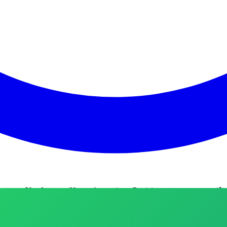
pras e Vendas
com 60 membros ativos
.
Participe para trocar experiê
tas do momento! 😍 Descontos incríveis em produtos incríveis! 
es imperdíveis todos os dias!!🧡