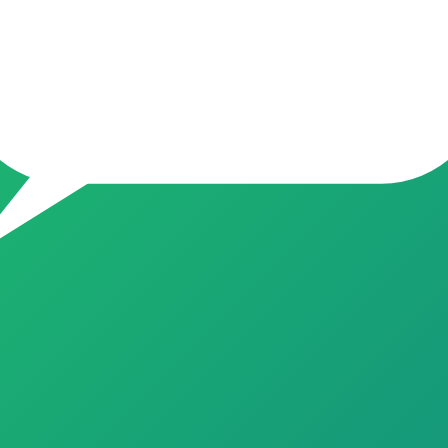
s ofertas do Brasil, atualizadas todos os dias 💰 Economia real em p
 pagar caro? Você está no lugar certo! Aqui o nosso time garimpa 
jas (Mercado Livre, Amazon, Shopee, Magalu, e +) O que postamos aq
 Boas compras e boas economias! 📌 Dica de ouro: Silencie o grupo, 