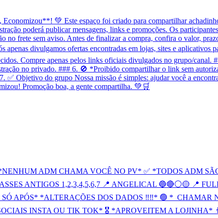
onomizou**! 💚 Este espaço foi criado para compartilhar achadinhos
tração poderá publicar mensagens, links e promoções. Os participantes 
o frete sem aviso. Antes de finalizar a compra, confira o valor, prazo
penas divulgamos ofertas encontradas em lojas, sites e aplicativos p
idos. Compre apenas pelos links oficiais divulgados no grupo/canal. 
stração no privado. ### 6. 🚫 *Proibido compartilhar o link sem autori
7. ✅ Objetivo do grupo Nossa missão é simples: ajudar você a encontra
mizou! Promoção boa, a gente compartilha. 💚🛒
❌ *NENHUM ADM CHAMA VOCÊ NO PV* ✅ *TODOS ADM SÃO
ASSES ANTIGOS 1,2,3,4,5,6,7 📍 ANGELICAL 🔵🔴⚪️🟡 📍 
SÓ APÓS* *ALTERAÇÕES DOS DADOS ‼️‼️* 🟢 *_CHAMAR 
CIAIS INSTA OU TIK TOK* 🎖️ *APROVEITEM A LOJINHA* 