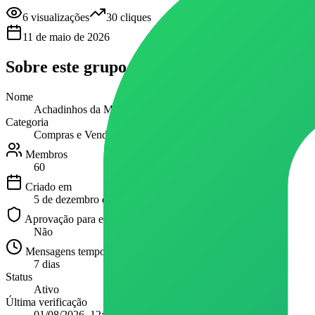
6
visualizações
30
cliques
11 de maio de 2026
Sobre este
grupo
Nome
Achadinhos da Mih 💥💗
Categoria
Compras e Vendas
Membros
60
Criado em
5 de dezembro de 2025
Aprovação para entrar
Não
Mensagens temporárias
7 dias
Status
Ativo
Última verificação
01/08/2026, 12:56