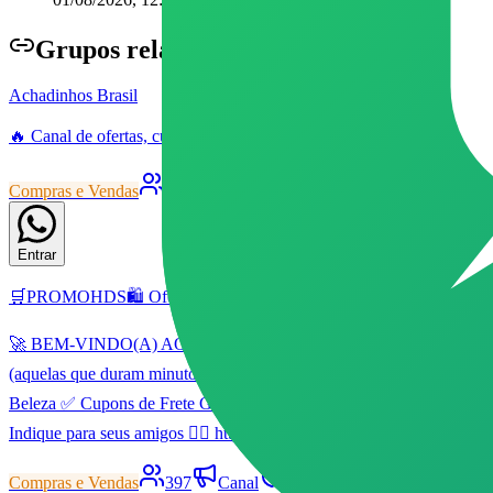
Grupo
s relacionados
Achadinhos Brasil
🔥 Canal de ofertas, cupons e promoções no WhatsApp 🇧🇷 As melhore
Compras e Vendas
3801
Canal
Livre
84
172
Entrar
🛒PROMOHDS🛍️ Ofertas & Cupons
🚀 BEM-VINDO(A) AO 🛒PROMOHDS🛍️ Ofertas & Cupons 🚀 Cansado de
(aquelas que duram minutos!) 🎟️ Cupons Exclusivos das maiores lo
Beleza ✅ Cupons de Frete Grátis 👉 Dúvidas? Pode chamar os adm's.
Indique para seus amigos 👇🏻 https://biolink.info/promohds
Compras e Vendas
397
Canal
Livre
35
83