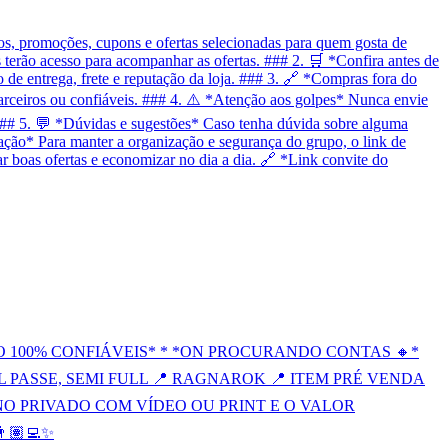
, promoções, cupons e ofertas selecionadas para quem gosta de
terão acesso para acompanhar as ofertas. ### 2. 🛒 *Confira antes de
 de entrega, frete e reputação da loja. ### 3. 🔗 *Compras fora do
arceiros ou confiáveis. ### 4. ⚠️ *Atenção aos golpes* Nunca envie
### 5. 💬 *Dúvidas e sugestões* Caso tenha dúvida sobre alguma
zação* Para manter a organização e segurança do grupo, o link de
r boas ofertas e economizar no dia a dia. 🔗 *Link convite do
 100% CONFIÁVEIS* * *ON PROCURANDO CONTAS 🔸*
FULL PASSE, SEMI FULL 📍 RAGNAROK 📍 ITEM PRÉ VENDA
NO PRIVADO COM VÍDEO OU PRINT E O VALOR
🏽‍💻✨