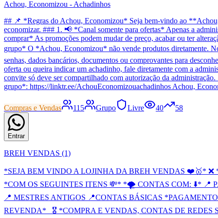
Achou, Economizou - Achadinhos
## 📌 *Regras do Achou, Economizou* Seja bem-vindo ao **Achou, Ec
economizar. ### 1. 📢 *Canal somente para ofertas* Apenas a adminis
comprar* As promoções podem mudar de preço, acabar ou ter alteração n
grupo* O *Achou, Economizou* não vende produtos diretamente. Nós a
senhas, dados bancários, documentos ou comprovantes para desconhec
oferta ou queira indicar um achadinho, fale diretamente com a admini
convite só deve ser compartilhado com autorização da administração. 
grupo*: https://linktr.ee/AchouEconomizouachadinhos Achou, Econo
Compras e Vendas
115
Grupo
Livre
40
58
Entrar
BREH VENDAS (1)
*SEJA BEM VINDO A LOJINHA DA BREH VENDAS ❤️🥇* 
*COM OS SEGUINTES ITENS 💸* *🌪 CONTAS COM: ⬇️* 📍 P
📍 MESTRES ANTIGOS 📍CONTAS BÁSICAS *PAGAMENTO 
REVENDA*_ 🎖️ *COMPRA E VENDAS, CONTAS DE REDES SO