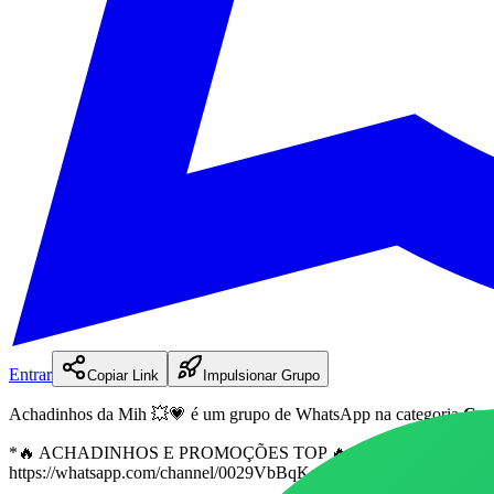
Entrar
Copiar Link
Impulsionar Grupo
Achadinhos da Mih 💥💗
é
um
grupo
de WhatsApp na categoria
Com
*🔥 ACHADINHOS E PROMOÇÕES TOP 🔥* Aproveite as melhores ofer
https://whatsapp.com/channel/0029VbBqKeFFCCoZ4om1py0T Promoçõ