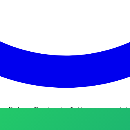
as e Vendas
com 69 membros ativos
.
Participe para trocar experiênci