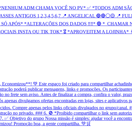
❌ *NENHUM ADM CHAMA VOCÊ NO PV* ✅ *TODOS ADM SÃO
ASSES ANTIGOS 1,2,3,4,5,6,7 📍 ANGELICAL 🔵🔴⚪️🟡 📍 
SÓ APÓS* *ALTERAÇÕES DOS DADOS ‼️‼️* 🟢 *_CHAMAR 
CIAIS INSTA OU TIK TOK* 🎖️ *APROVEITEM A LOJINHA* 
onomizou**! 💚 Este espaço foi criado para compartilhar achadinhos
tração poderá publicar mensagens, links e promoções. Os participantes 
o frete sem aviso. Antes de finalizar a compra, confira o valor, prazo
penas divulgamos ofertas encontradas em lojas, sites e aplicativos p
idos. Compre apenas pelos links oficiais divulgados no grupo/canal. 
stração no privado. ### 6. 🚫 *Proibido compartilhar o link sem autori
7. ✅ Objetivo do grupo Nossa missão é simples: ajudar você a encontra
mizou! Promoção boa, a gente compartilha. 💚🛒