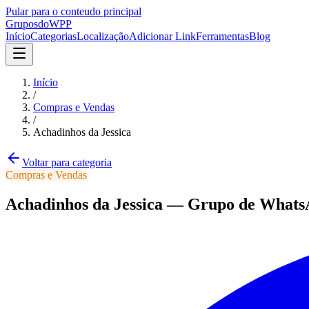
Pular para o conteudo principal
Grupos
doWPP
Início
Categorias
Localização
Adicionar Link
Ferramentas
Blog
Início
/
Compras e Vendas
/
Achadinhos da Jessica
Voltar para categoria
Compras e Vendas
Achadinhos da Jessica
—
Grupo
de Whats