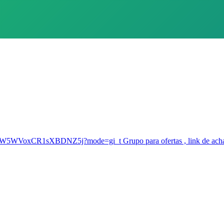
YSKW5WVoxCR1sXBDNZ5j?mode=gi_t Grupo para ofertas , link de achad