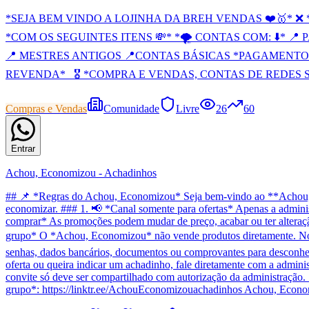
*SEJA BEM VINDO A LOJINHA DA BREH VENDAS ❤️🥇* 
*COM OS SEGUINTES ITENS 💸* *🌪 CONTAS COM: ⬇️* 📍 P
📍 MESTRES ANTIGOS 📍CONTAS BÁSICAS *PAGAMENTO 
REVENDA*_ 🎖️ *COMPRA E VENDAS, CONTAS DE REDES SO
Compras e Vendas
Comunidade
Livre
26
60
Entrar
Achou, Economizou - Achadinhos
## 📌 *Regras do Achou, Economizou* Seja bem-vindo ao **Achou, Ec
economizar. ### 1. 📢 *Canal somente para ofertas* Apenas a adminis
comprar* As promoções podem mudar de preço, acabar ou ter alteração n
grupo* O *Achou, Economizou* não vende produtos diretamente. Nós a
senhas, dados bancários, documentos ou comprovantes para desconhec
oferta ou queira indicar um achadinho, fale diretamente com a admini
convite só deve ser compartilhado com autorização da administração. 
grupo*: https://linktr.ee/AchouEconomizouachadinhos Achou, Econo