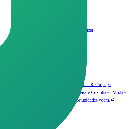
rodutos confiáveis ✅ Entre, aproveite e economize!
a internet 24h por dia para trazer: 🔥 Ofertas Relâmpago
ui: ✅ Eletrônicos e Smartphones ✅ Itens de Casa e Cozinha ✅ Moda e
mas não deixe de conferir! As melhores oportunidades voam. 💸