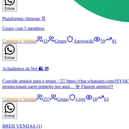
Entrar
Plataformas chinesas 🐰
Grupo com 5 membros
Compras e Vendas
32
Grupo
Aprovação
59
81
Entrar
Achadinhos da Net 🛍️ 🎁
Convide amigos para o grupo : 👇🏼 https://chat.whatsapp.com/JS
promocionais saem primeiro por aqui… 🚨 Fiquem atentos!!!
Compras e Vendas
257
Grupo
Livre
18
63
Entrar
BREH VENDAS (1)