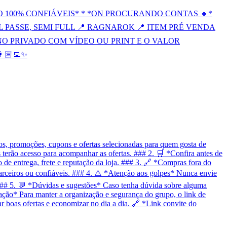
 100% CONFIÁVEIS* * *ON PROCURANDO CONTAS 🔸*
FULL PASSE, SEMI FULL 📍 RAGNAROK 📍 ITEM PRÉ VENDA
NO PRIVADO COM VÍDEO OU PRINT E O VALOR
🏽‍💻✨
, promoções, cupons e ofertas selecionadas para quem gosta de
terão acesso para acompanhar as ofertas. ### 2. 🛒 *Confira antes de
 de entrega, frete e reputação da loja. ### 3. 🔗 *Compras fora do
arceiros ou confiáveis. ### 4. ⚠️ *Atenção aos golpes* Nunca envie
### 5. 💬 *Dúvidas e sugestões* Caso tenha dúvida sobre alguma
zação* Para manter a organização e segurança do grupo, o link de
r boas ofertas e economizar no dia a dia. 🔗 *Link convite do