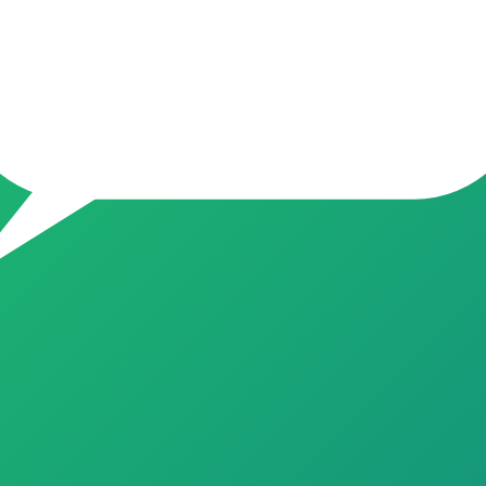
s ofertas do Brasil, atualizadas todos os dias 💰 Economia real em p
 pagar caro? Você está no lugar certo! Aqui o nosso time garimpa 
jas (Mercado Livre, Amazon, Shopee, Magalu, e +) O que postamos aq
 Boas compras e boas economias! 📌 Dica de ouro: Silencie o grupo, 