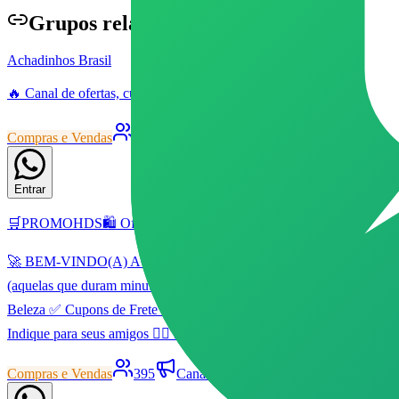
Grupo
s relacionados
Achadinhos Brasil
🔥 Canal de ofertas, cupons e promoções no WhatsApp 🇧🇷 As melhore
Compras e Vendas
3789
Canal
Livre
85
173
Entrar
🛒PROMOHDS🛍️ Ofertas & Cupons
🚀 BEM-VINDO(A) AO 🛒PROMOHDS🛍️ Ofertas & Cupons 🚀 Cansado de
(aquelas que duram minutos!) 🎟️ Cupons Exclusivos das maiores lo
Beleza ✅ Cupons de Frete Grátis 👉 Dúvidas? Pode chamar os adm's.
Indique para seus amigos 👇🏻 https://biolink.info/promohds
Compras e Vendas
395
Canal
Livre
35
84