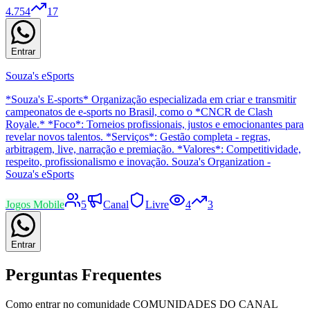
4.754
17
Entrar
Souza's eSports
*Souza's E-sports* Organização especializada em criar e transmitir
campeonatos de e-sports no Brasil, como o *CNCR de Clash
Royale.* *Foco*: Torneios profissionais, justos e emocionantes para
revelar novos talentos. *Serviços*: Gestão completa - regras,
arbitragem, live, narração e premiação. *Valores*: Competitividade,
respeito, profissionalismo e inovação. Souza's Organization -
Souza's eSports
Jogos Mobile
5
Canal
Livre
4
3
Entrar
Perguntas Frequentes
Como entrar no
comunidade
COMUNIDADES DO CANAL