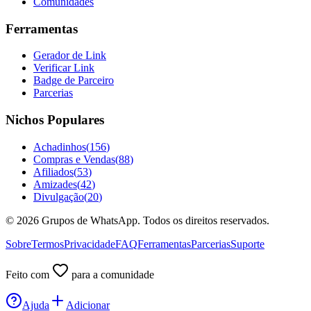
Comunidades
Ferramentas
Gerador de Link
Verificar Link
Badge de Parceiro
Parcerias
Nichos Populares
Achadinhos
(
156
)
Compras e Vendas
(
88
)
Afiliados
(
53
)
Amizades
(
42
)
Divulgação
(
20
)
©
2026
Grupos de WhatsApp. Todos os direitos reservados.
Sobre
Termos
Privacidade
FAQ
Ferramentas
Parcerias
Suporte
Feito com
para a comunidade
Ajuda
Adicionar