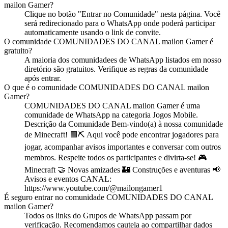
mailon Gamer
?
Clique no botão "Entrar no
Comunidade
" nesta página. Você
será redirecionado para o WhatsApp onde poderá participar
automaticamente usando o link de convite.
O
comunidade
COMUNIDADES DO CANAL mailon Gamer
é
gratuito?
A maioria dos
comunidade
es de WhatsApp listados em nosso
diretório são gratuitos. Verifique as regras da comunidade
após entrar.
O que é o
comunidade
COMUNIDADES DO CANAL mailon
Gamer
?
COMUNIDADES DO CANAL mailon Gamer
é
uma
comunidade
de WhatsApp na categoria
Jogos Mobile
.
Descrição da Comunidade Bem-vindo(a) à nossa comunidade
de Minecraft! 🟩⛏️ Aqui você pode encontrar jogadores para
jogar, acompanhar avisos importantes e conversar com outros
membros. Respeite todos os participantes e divirta-se! 🎮
Minecraft 🤝 Novas amizades 🏰 Construções e aventuras 📢
Avisos e eventos CANAL:
https://www.youtube.com/@mailongamer1
É seguro entrar no
comunidade
COMUNIDADES DO CANAL
mailon Gamer
?
Todos os links do Grupos de WhatsApp passam por
verificação. Recomendamos cautela ao compartilhar dados