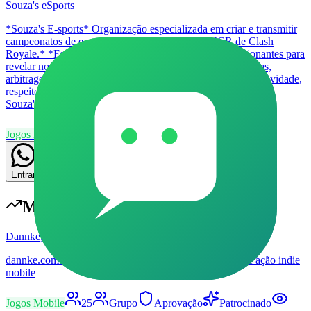
Souza's eSports
*Souza's E-sports* Organização especializada em criar e transmitir
campeonatos de e-sports no Brasil, como o *CNCR de Clash
Royale.* *Foco*: Torneios profissionais, justos e emocionantes para
revelar novos talentos. *Serviços*: Gestão completa - regras,
arbitragem, live, narração e premiação. *Valores*: Competitividade,
respeito, profissionalismo e inovação. Souza's Organization -
Souza's eSports
Jogos Mobile
5
Canal
Livre
4
3
Entrar
Mais populares em
Jogos Mobile
Dannke, 100Mot
dannke.com.br | Comunidade de 100mot, MMORPG de ação indie
mobile
Jogos Mobile
25
Grupo
Aprovação
Patrocinado