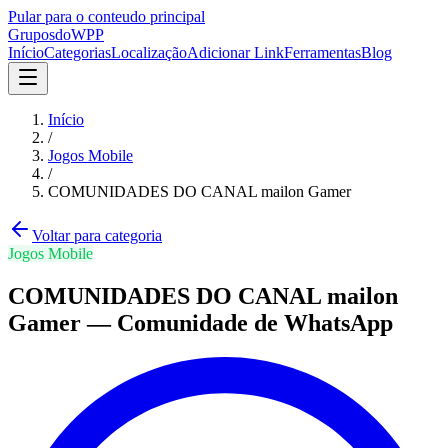
Pular para o conteudo principal
Grupos
doWPP
Início
Categorias
Localização
Adicionar Link
Ferramentas
Blog
Início
/
Jogos Mobile
/
COMUNIDADES DO CANAL mailon Gamer
Voltar para categoria
Jogos Mobile
COMUNIDADES DO CANAL mailon
Gamer
—
Comunidade
de WhatsApp