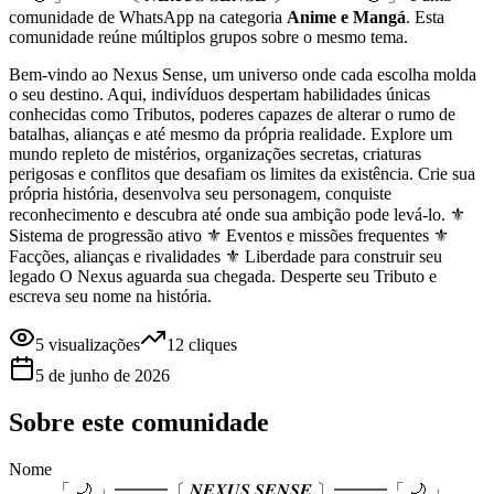
comunidade
de WhatsApp na categoria
Anime e Mangá
.
Esta
comunidade reúne múltiplos grupos sobre o mesmo tema.
Bem-vindo ao Nexus Sense, um universo onde cada escolha molda
o seu destino. Aqui, indivíduos despertam habilidades únicas
conhecidas como Tributos, poderes capazes de alterar o rumo de
batalhas, alianças e até mesmo da própria realidade. Explore um
mundo repleto de mistérios, organizações secretas, criaturas
perigosas e conflitos que desafiam os limites da existência. Crie sua
própria história, desenvolva seu personagem, conquiste
reconhecimento e descubra até onde sua ambição pode levá-lo. ⚜️
Sistema de progressão ativo ⚜️ Eventos e missões frequentes ⚜️
Facções, alianças e rivalidades ⚜️ Liberdade para construir seu
legado O Nexus aguarda sua chegada. Desperte seu Tributo e
escreva seu nome na história.
5
visualizações
12
cliques
5 de junho de 2026
Sobre este
comunidade
Nome
「 🌙 」━━━〔 𝑵𝑬𝑿𝑼𝑺 𝑺𝑬𝑵𝑺𝑬 〕━━━「 🌙 」