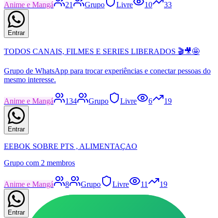
Anime e Mangá
21
Grupo
Livre
10
33
Entrar
TODOS CANAIS, FILMES E SERIES LIBERADOS 🎬🎥🤩
Grupo de WhatsApp para trocar experiências e conectar pessoas do
mesmo interesse.
Anime e Mangá
134
Grupo
Livre
6
19
Entrar
EEBOK SOBRE PTS , ALIMENTAÇAO
Grupo com 2 membros
Anime e Mangá
8
Grupo
Livre
11
19
Entrar