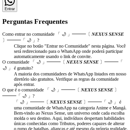
Entrar
Perguntas Frequentes
Como entrar no
comunidade
「 🌙 」━━━〔 𝑵𝑬𝑿𝑼𝑺 𝑺𝑬𝑵𝑺𝑬
〕━━━「 🌙 」
?
Clique no botão "Entrar no
Comunidade
" nesta página. Você
será redirecionado para o WhatsApp onde poderá participar
automaticamente usando o link de convite.
O
comunidade
「 🌙 」━━━〔 𝑵𝑬𝑿𝑼𝑺 𝑺𝑬𝑵𝑺𝑬 〕━━━「
🌙 」
é gratuito?
A maioria dos
comunidade
es de WhatsApp listados em nosso
diretório são gratuitos. Verifique as regras da comunidade
após entrar.
O que é o
comunidade
「 🌙 」━━━〔 𝑵𝑬𝑿𝑼𝑺 𝑺𝑬𝑵𝑺𝑬 〕
━━━「 🌙 」
?
「 🌙 」━━━〔 𝑵𝑬𝑿𝑼𝑺 𝑺𝑬𝑵𝑺𝑬 〕━━━「 🌙 」
é
uma
comunidade
de WhatsApp na categoria
Anime e Mangá
.
Bem-vindo ao Nexus Sense, um universo onde cada escolha
molda o seu destino. Aqui, indivíduos despertam habilidades
únicas conhecidas como Tributos, poderes capazes de alterar
o rumo de batalhas, alianças e até mesmo da própria realidade.