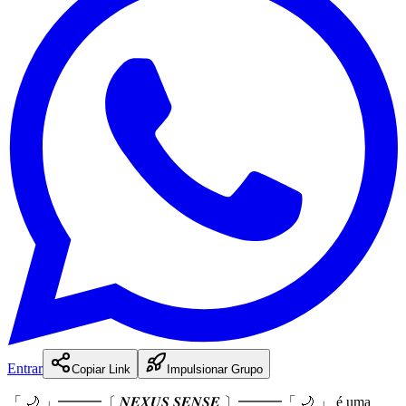
Entrar
Copiar Link
Impulsionar Grupo
「 🌙 」━━━〔 𝑵𝑬𝑿𝑼𝑺 𝑺𝑬𝑵𝑺𝑬 〕━━━「 🌙 」
é
uma