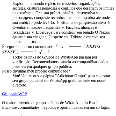
Explore um mundo repleto de mistérios, organizações
secretas, criaturas perigosas e conflitos que desafiam os limites
da existência. Crie sua própria história, desenvolva seu
personagem, conquiste reconhecimento e descubra até onde
sua ambição pode levá-lo. ⚜️ Sistema de progressão ativo ⚜️
Eventos e missões frequentes ⚜️ Facções, alianças e
rivalidades ⚜️ Liberdade para construir seu legado O Nexus
aguarda sua chegada. Desperte seu Tributo e escreva seu
nome na história.
É seguro entrar no
comunidade
「 🌙 」━━━〔 𝑵𝑬𝑿𝑼𝑺
𝑺𝑬𝑵𝑺𝑬 〕━━━「 🌙 」
?
Todos os links do Grupos de WhatsApp passam por
verificação. Recomendamos cautela ao compartilhar dados
pessoais em qualquer grupo público.
Posso divulgar meu próprio
comunidade
?
Sim! Utilize nossa página "Adicionar Grupo" para cadastrar
seu grupo ou canal do WhatsApp gratuitamente em nosso
diretório.
Grupos
doWPP
O maior diretório de grupos e links de WhatsApp do Brasil.
Encontre comunidades, negócios e oportunidades em um só lugar.