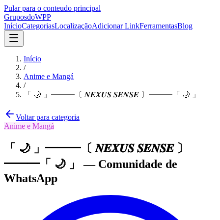
Pular para o conteudo principal
Grupos
doWPP
Início
Categorias
Localização
Adicionar Link
Ferramentas
Blog
Início
/
Anime e Mangá
/
「 🌙 」━━━〔 𝑵𝑬𝑿𝑼𝑺 𝑺𝑬𝑵𝑺𝑬 〕━━━「 🌙 」
Voltar para categoria
Anime e Mangá
「 🌙 」━━━〔 𝑵𝑬𝑿𝑼𝑺 𝑺𝑬𝑵𝑺𝑬 〕
━━━「 🌙 」
—
Comunidade
de
WhatsApp