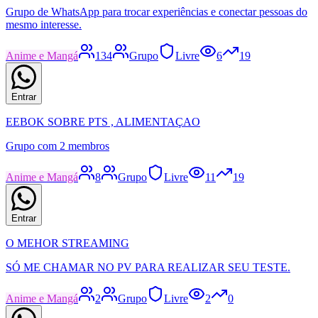
Grupo de WhatsApp para trocar experiências e conectar pessoas do
mesmo interesse.
Anime e Mangá
134
Grupo
Livre
6
19
Entrar
EEBOK SOBRE PTS , ALIMENTAÇAO
Grupo com 2 membros
Anime e Mangá
8
Grupo
Livre
11
19
Entrar
O MEHOR STREAMING
SÓ ME CHAMAR NO PV PARA REALIZAR SEU TESTE.
Anime e Mangá
2
Grupo
Livre
2
0