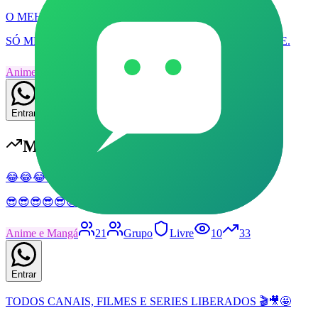
O MEHOR STREAMING
SÓ ME CHAMAR NO PV PARA REALIZAR SEU TESTE.
Anime e Mangá
2
Grupo
Livre
2
0
Entrar
Mais populares em
Anime e Mangá
😂😂😂😂😂😂😂🤤🤤🤤✨
😎😎😎😎😎😎😎😎😎😎😎😎😎😎😎😎
Anime e Mangá
21
Grupo
Livre
10
33
Entrar
TODOS CANAIS, FILMES E SERIES LIBERADOS 🎬🎥🤩