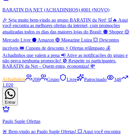
BARATIN DA NET (ACHADINHOS) #001 (NOVO)
🎉 Seja muito bem-vindo ao grupo BARATIN da Net! 🛒🔥 Aqui
você encontra as melhores ofertas da internet, com promoções
atualizadas todos os dias das maiores lojas do Brasil: 🟠 Shopee 🟡
Mercado Livre ⚫ Amazon 🔵 Magazine Luiza 💥 Descontos
incríveis 🎟️ Cupons de desconto ⚡ Ofertas relâmpago 💰
Achadinhos que valem a pena 📢 Ative as notificações do grupo e
não perca nenhuma promoção! 🚫 Respeite os participantes.
BARATIN da Net – Quem entra, economiza! 💸
Achadinhos
208
Grupo
Livre
Patrocinado
348
1.020
Entrar
Paulo Suple Ofertas
🚨 Bem-vindo ao Paulo Suple Ofertas! 💥 Aqui você encontra