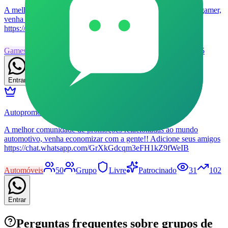
A melhor comunidade de promoções relacionadas ao mundo gamer,
venha economizar com a Autopromos!! Adicione seus amigos
https://chat.whatsapp.com/K28s6q9z5jd93Hdt0QIs8I
Games
46
Grupo
Livre
Patrocinado
24
125
Entrar
Autopromos VIP 🚗🏁
A melhor comunidade de promoções relacionadas ao mundo
automotivo, venha economizar com a gente!! Adicione seus amigos
https://chat.whatsapp.com/GrXkGdcqm3eFH1kZ9fWeIB
Automóveis
50
Grupo
Livre
Patrocinado
31
102
Entrar
Perguntas frequentes sobre grupos de