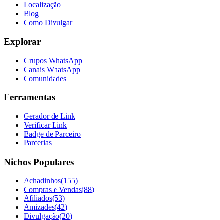
Localização
Blog
Como Divulgar
Explorar
Grupos WhatsApp
Canais WhatsApp
Comunidades
Ferramentas
Gerador de Link
Verificar Link
Badge de Parceiro
Parcerias
Nichos Populares
Achadinhos
(
155
)
Compras e Vendas
(
88
)
Afiliados
(
53
)
Amizades
(
42
)
Divulgação
(
20
)