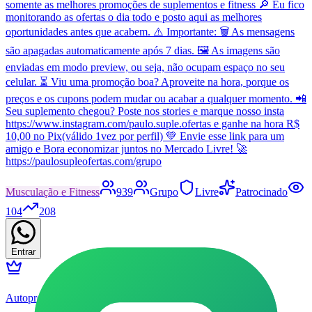
somente as melhores promoções de suplementos e fitness 🔎 Eu fico
monitorando as ofertas o dia todo e posto aqui as melhores
oportunidades antes que acabem. ⚠️ Importante: 🗑️ As mensagens
são apagadas automaticamente após 7 dias. 🖼️ As imagens são
enviadas em modo preview, ou seja, não ocupam espaço no seu
celular. ⏳ Viu uma promoção boa? Aproveite na hora, porque os
preços e os cupons podem mudar ou acabar a qualquer momento. 📲
Seu suplemento chegou? Poste nos stories e marque nosso insta
https://www.instagram.com/paulo.suple.ofertas e ganhe na hora R$
10,00 no Pix(válido 1vez por perfil) 💚 Envie esse link para um
amigo e Bora economizar juntos no Mercado Livre! 🚀
https://paulosupleofertas.com/grupo
Musculação e Fitness
939
Grupo
Livre
Patrocinado
104
208
Entrar
Autopromos Games 🎮