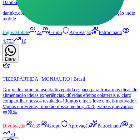
Dannke, 100Mot
dannke.com.br | Comunidade de 100mot, MMORPG de ação indie
mobile
Jogos Mobile
22
Grupo
Aprovação
Patrocinado
4.753
16
Entrar
TIZERPARTIDA | MONJAURO | Brasil
Grupo de apoio ao uso da tirzepatida espaço para trocarmos dicas de
alimentação ideias experiências, dúvidas efeitos colaterais e, claro
compartilhar nossos resultados! Juntos e mais leve e mais motivador.
Vamos em Frente, rumo ao nosso melhor, 2026, vamos que vamos
🙌🏼🙏
Divulgação
139
Grupo
Aprovação
Patrocinado
20
30