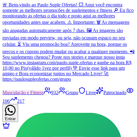
🚨 Bem-vindo ao Paulo Suple Ofertas! 💥 Aqui você encontra
somente as melhores promoções de suplementos e fitness 🔎 Eu fico
monitorando as ofertas o dia todo e posto aqui as melhores
oportunidades antes que acabem. ⚠️ Importante: 🗑️ As mensagens
são apagadas automaticamente após 7 dias. 🖼️ As imagens são
enviadas em modo preview, ou seja, não ocupam espaço no seu
celular. ⏳ Viu uma promoção boa? Aproveite na hora, porque os
preços e os cupons podem mudar ou acabar a qualquer momento. 📲
Seu suplemento chegou? Poste nos stories e marque nosso insta
https://www.instagram.com/paulo.suple.ofertas e ganhe na hora R$
10,00 no Pix(válido 1vez por perfil) 💚 Envie esse link para um
amigo e Bora economizar juntos no Mercado Livre! 🚀
https://paulosupleofertas.com/grupo
Musculação e Fitness
932
Grupo
Livre
Patrocinado
106
217
Entrar