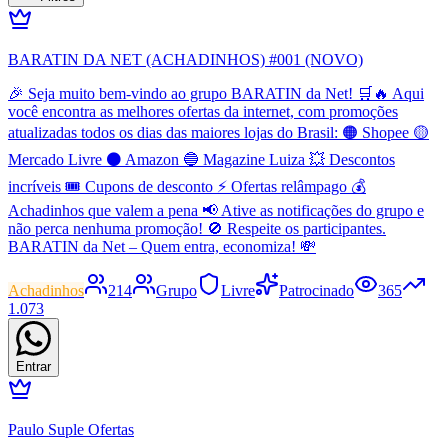
BARATIN DA NET (ACHADINHOS) #001 (NOVO)
🎉 Seja muito bem-vindo ao grupo BARATIN da Net! 🛒🔥 Aqui
você encontra as melhores ofertas da internet, com promoções
atualizadas todos os dias das maiores lojas do Brasil: 🟠 Shopee 🟡
Mercado Livre ⚫ Amazon 🔵 Magazine Luiza 💥 Descontos
incríveis 🎟️ Cupons de desconto ⚡ Ofertas relâmpago 💰
Achadinhos que valem a pena 📢 Ative as notificações do grupo e
não perca nenhuma promoção! 🚫 Respeite os participantes.
BARATIN da Net – Quem entra, economiza! 💸
Achadinhos
214
Grupo
Livre
Patrocinado
365
1.073
Entrar
Paulo Suple Ofertas