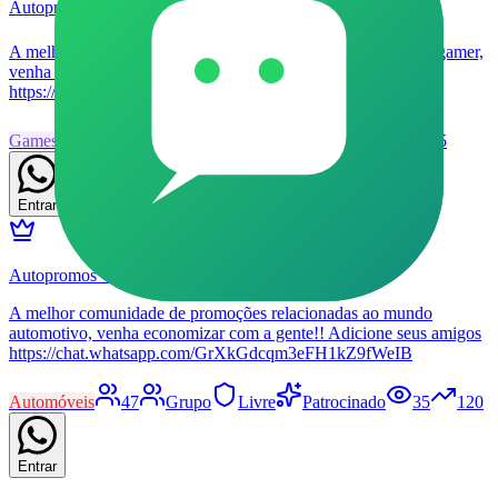
Autopromos Games 🎮
A melhor comunidade de promoções relacionadas ao mundo gamer,
venha economizar com a Autopromos!! Adicione seus amigos
https://chat.whatsapp.com/K28s6q9z5jd93Hdt0QIs8I
Games
45
Grupo
Livre
Patrocinado
31
135
Entrar
Autopromos VIP 🚗🏁
A melhor comunidade de promoções relacionadas ao mundo
automotivo, venha economizar com a gente!! Adicione seus amigos
https://chat.whatsapp.com/GrXkGdcqm3eFH1kZ9fWeIB
Automóveis
47
Grupo
Livre
Patrocinado
35
120
Entrar