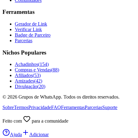
Comunidades
Ferramentas
Gerador de Link
Verificar Link
Badge de Parceiro
Parcerias
Nichos Populares
Achadinhos
(
154
)
Compras e Vendas
(
88
)
Afiliados
(
53
)
Amizades
(
42
)
Divulgação
(
20
)
©
2026
Grupos de WhatsApp. Todos os direitos reservados.
Sobre
Termos
Privacidade
FAQ
Ferramentas
Parcerias
Suporte
Feito com
para a comunidade
Ajuda
Adicionar