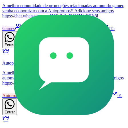
A melhor comunidade de promoções relacionadas ao mundo gamer,
venha economizar com a Autopromos!! Adicione seus amigos
https://chat.whatsapp.com/K28s6q9z5jd93Hdt0QIs8I
Games
46
Grupo
Livre
Patrocinado
22
115
Entrar
Autopromos VIP 🚗🏁
A melhor comunidade de promoções relacionadas ao mundo
automotivo, venha economizar com a gente!! Adicione seus amigos
https://chat.whatsapp.com/GrXkGdcqm3eFH1kZ9fWeIB
Automóveis
46
Grupo
Livre
Patrocinado
29
91
Entrar