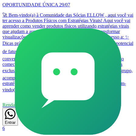
OPORTUNIDADE ÚNICA 29/07
🚀 Bem-vindo(a) à Comunidade das Sócias ELLOW , aqui você vai
ter acesso a Produtos Físicos com Estratégias Virais! Aqui você vai
aprender como vender produtos físicos utilizando estratégias virais
que ajudam a aumentar o alcance, atrair clientes e transformar
visualizações em vendas. Nesta comunidade você terá acesso a: ✨
Dicas práticas de vendas; 📦 Produtos com alta demanda e potencial
de faturamento; 📈 Estratégias de marketing e conteúdo que
convertem; 🎯 Técnicas para vender pelas redes sociais, mesmo
começando do zero; 🔥 Novidades, oportunidades e conteúdos
exclusivos. 📅 Aula ao vivo: 29/07 🕗 Horário: 20h Fique no grupo,
acompanhe todas as atualizações e prepare-se para aprender
estratégias que podem impulsionar suas vendas. Seja muito bem-
vindo(a)! 🚀💰
Renda Extra
24
Grupo
Aprovação
39
68
Entrar
6