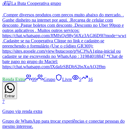
💰🐷La Buta Cooperativa grupo
.Compre diversos produtos com preços muito abaixo do mercado. .
Ganhe dinheiro na internet por aqui. .Recarga de celular com
desconto .Pague boletos com desconto .Desconto no Uber 99pop e
outros aplicativos . Muitos outros serviços:
https://chat.whatsapp.com/JfMfxQz98y56Xz3AGl6D9l?mode=wwt
.Cadastre se na Cooperativa Clique no link e cadastre-se
preenchendo o formulário (Use o código GR369):
https://sites.google.com/view/butacoop/p%C3%A1gina-inicial ou
cadastre se me escrevendo no WhatsApp : 31984018847 *Chat de
bate papo no grupo do Maciel:
https://chat.whatsapp.com/IXdafzSBDbS2bsXuAQ2l9m
Renda Extra
99
Grupo
Livre
5
16
Entrar
7
Grupo vip renda extra
Grupo de WhatsApp para trocar experiências e conectar pessoas do
mesmo interesse.