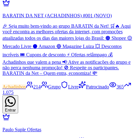
BARATIN DA NET (ACHADINHOS) #001 (NOVO)
🎉 Seja muito bem-vindo ao grupo BARATIN da Net! 🛒🔥 Aqui
você encontra as melhores ofertas da internet, com promoções
atualizadas todos os dias das maiores lojas do Brasil: 🟠 Shopee 🟡
Mercado Livre ⚫ Amazon 🔵 Magazine Luiza 💥 Descontos
incríveis 🎟️ Cupons de desconto ⚡ Ofertas relâmpago 💰
Achadinhos que valem a pena 📢 Ative as notificações do grupo e
não perca nenhuma promoção! 🚫 Respeite os participantes.
BARATIN da Net – Quem entra, economiza! 💸
Achadinhos
214
Grupo
Livre
Patrocinado
365
1.075
Entrar
Paulo Suple Ofertas