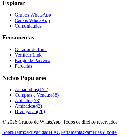
Explorar
Grupos WhatsApp
Canais WhatsApp
Comunidades
Ferramentas
Gerador de Link
Verificar Link
Badge de Parceiro
Parcerias
Nichos Populares
Achadinhos
(
155
)
Compras e Vendas
(
88
)
Afiliados
(
53
)
Amizades
(
42
)
Divulgação
(
20
)
©
2026
Grupos de WhatsApp. Todos os direitos reservados.
Sobre
Termos
Privacidade
FAQ
Ferramentas
Parcerias
Suporte