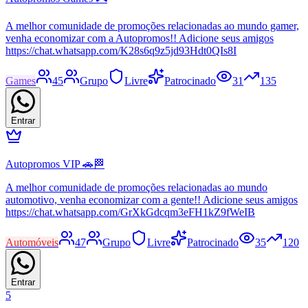
A melhor comunidade de promoções relacionadas ao mundo gamer,
venha economizar com a Autopromos!! Adicione seus amigos
https://chat.whatsapp.com/K28s6q9z5jd93Hdt0QIs8I
Games
45
Grupo
Livre
Patrocinado
31
135
Entrar
Autopromos VIP 🚗🏁
A melhor comunidade de promoções relacionadas ao mundo
automotivo, venha economizar com a gente!! Adicione seus amigos
https://chat.whatsapp.com/GrXkGdcqm3eFH1kZ9fWeIB
Automóveis
47
Grupo
Livre
Patrocinado
35
120
Entrar
5