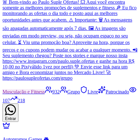
🚨 Bem-vindo ao Paulo Suple Ofertas! 💥 Aqui você encontra
somente as melhores promoções de suplementos e fitness 🔎 Eu fico
monitorando as ofertas o dia todo e posto aqui as melhores
oportunidades antes que acabem. ⚠️ Importante: 🗑️ As mensagens
são apagadas automaticamente após 7 dias. 🖼️ As imagens são
enviadas em modo preview, ou seja, não ocupam espaço no seu
celular. ⏳ Viu uma promoção boa? Aproveite na hora, porque os
preços e os cupons podem mudar ou acabar a qualquer momento. 📲
Seu suplemento chegou? Poste nos stories e marque nosso insta
https://www.instagram.com/paulo.suple.ofertas e ganhe na hora R$
10,00 no Pix(válido 1vez por perfil) 💚 Envie esse link para um
amigo e Bora economizar juntos no Mercado Livre! 🚀
https://paulosupleofertas.com/grupo
Musculação e Fitness
932
Grupo
Livre
Patrocinado
107
218
Entrar
Autopromos Games 🎮