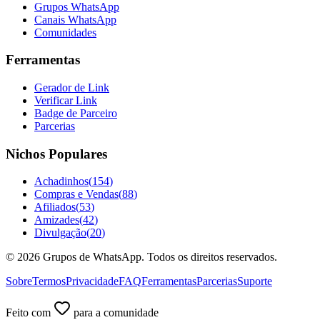
Grupos WhatsApp
Canais WhatsApp
Comunidades
Ferramentas
Gerador de Link
Verificar Link
Badge de Parceiro
Parcerias
Nichos Populares
Achadinhos
(
154
)
Compras e Vendas
(
88
)
Afiliados
(
53
)
Amizades
(
42
)
Divulgação
(
20
)
©
2026
Grupos de WhatsApp. Todos os direitos reservados.
Sobre
Termos
Privacidade
FAQ
Ferramentas
Parcerias
Suporte
Feito com
para a comunidade