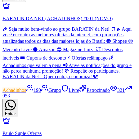
BARATIN DA NET (ACHADINHOS) #001 (NOVO)
🎉 Seja muito bem-vindo ao grupo BARATIN da Net! 🛒🔥 Aqui
você encontra as melhores ofertas da internet, com promoções
atualizadas todos os dias das maiores lojas do Brasil: 🟠 Shopee 🟡
Mercado Livre ⚫ Amazon 🔵 Magazine Luiza 💥 Descontos
incríveis 🎟️ Cupons de desconto ⚡ Ofertas relâmpago 💰
Achadinhos que valem a pena 📢 Ative as notificações do grupo e
não perca nenhuma promoção! 🚫 Respeite os participantes.
BARATIN da Net – Quem entra, economiza! 💸
Achadinhos
190
Grupo
Livre
Patrocinado
321
953
Entrar
Paulo Suple Ofertas