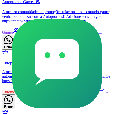
Autopromos Games 🎮
A melhor comunidade de promoções relacionadas ao mundo gamer,
venha economizar com a Autopromos!! Adicione seus amigos
https://chat.whatsapp.com/K28s6q9z5jd93Hdt0QIs8I
Games
45
Grupo
Livre
Patrocinado
20
111
Entrar
Autopromos VIP 🚗🏁
A melhor comunidade de promoções relacionadas ao mundo
automotivo, venha economizar com a gente!! Adicione seus amigos
https://chat.whatsapp.com/GrXkGdcqm3eFH1kZ9fWeIB
Automóveis
45
Grupo
Livre
Patrocinado
28
87
Entrar