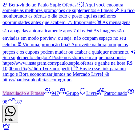
🚨 Bem-vindo ao Paulo Suple Ofertas! 💥 Aqui você encontra
somente as melhores promoções de suplementos e fitness 🔎 Eu fico
monitorando as ofertas o dia todo e posto aqui as melhores
oportunidades antes que acabem. ⚠️ Importante: 🗑️ As mensagens
são apagadas automaticamente após 7 dias. 🖼️ As imagens são
enviadas em modo preview, ou seja, não ocupam espaço no seu
celular. ⏳ Viu uma promoção boa? Aproveite na hora, porque os
preços e os cupons podem mudar ou acabar a qualquer momento. 📲
Seu suplemento chegou? Poste nos stories e marque nosso insta
https://www.instagram.com/paulo.suple.ofertas e ganhe na hora R$
10,00 no Pix(válido 1vez por perfil) 💚 Envie esse link para um
amigo e Bora economizar juntos no Mercado Livre! 🚀
https://paulosupleofertas.com/grupo
Musculação e Fitness
947
Grupo
Livre
Patrocinado
98
187
Entrar