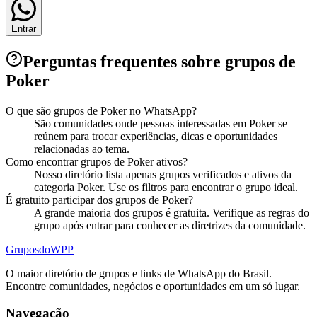
Entrar
Perguntas frequentes sobre grupos de
Poker
O que são grupos de Poker no WhatsApp?
São comunidades onde pessoas interessadas em Poker se
reúnem para trocar experiências, dicas e oportunidades
relacionadas ao tema.
Como encontrar grupos de Poker ativos?
Nosso diretório lista apenas grupos verificados e ativos da
categoria Poker. Use os filtros para encontrar o grupo ideal.
É gratuito participar dos grupos de Poker?
A grande maioria dos grupos é gratuita. Verifique as regras do
grupo após entrar para conhecer as diretrizes da comunidade.
Grupos
doWPP
O maior diretório de grupos e links de WhatsApp do Brasil.
Encontre comunidades, negócios e oportunidades em um só lugar.
Navegação