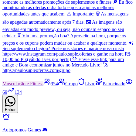
somente as melhores promoções de suplementos e fitness 🔎 Eu fico
monitorando as ofertas o dia todo e posto aqui as melhores
oportunidades antes que acabem. ⚠️ Importante: 🗑️ As mensagens
são apagadas automaticamente após 7 dias. 🖼️ As imagens são
enviadas em modo preview, ou seja, não ocupam espaço no seu
celular. ⏳ Viu uma promoção boa? Aproveite na hora, porque os
preços e os cupons podem mudar ou acabar a qualquer momento. 📲
Seu suplemento chegou? Poste nos stories e marque nosso insta
https://www.instagram.com/paulo.suple.ofertas e ganhe na hora R$
10,00 no Pix(válido 1vez por perfil) 💚 Envie esse link para um
amigo e Bora economizar juntos no Mercado Livre! 🚀
https://paulosupleofertas.com/grupo
Musculação e Fitness
954
Grupo
Livre
Patrocinado
69
134
Entrar
Autopromos Games 🎮