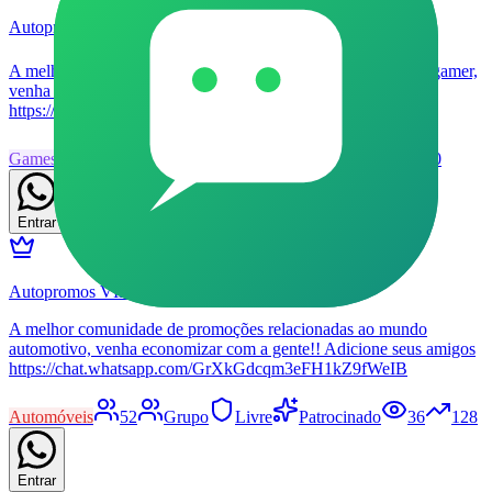
Autopromos Games 🎮
A melhor comunidade de promoções relacionadas ao mundo gamer,
venha economizar com a Autopromos!! Adicione seus amigos
https://chat.whatsapp.com/K28s6q9z5jd93Hdt0QIs8I
Games
47
Grupo
Livre
Patrocinado
33
140
Entrar
Autopromos VIP 🚗🏁
A melhor comunidade de promoções relacionadas ao mundo
automotivo, venha economizar com a gente!! Adicione seus amigos
https://chat.whatsapp.com/GrXkGdcqm3eFH1kZ9fWeIB
Automóveis
52
Grupo
Livre
Patrocinado
36
128
Entrar