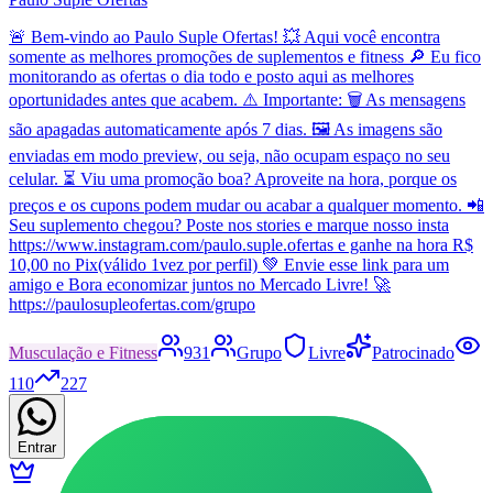
🚨 Bem-vindo ao Paulo Suple Ofertas! 💥 Aqui você encontra
somente as melhores promoções de suplementos e fitness 🔎 Eu fico
monitorando as ofertas o dia todo e posto aqui as melhores
oportunidades antes que acabem. ⚠️ Importante: 🗑️ As mensagens
são apagadas automaticamente após 7 dias. 🖼️ As imagens são
enviadas em modo preview, ou seja, não ocupam espaço no seu
celular. ⏳ Viu uma promoção boa? Aproveite na hora, porque os
preços e os cupons podem mudar ou acabar a qualquer momento. 📲
Seu suplemento chegou? Poste nos stories e marque nosso insta
https://www.instagram.com/paulo.suple.ofertas e ganhe na hora R$
10,00 no Pix(válido 1vez por perfil) 💚 Envie esse link para um
amigo e Bora economizar juntos no Mercado Livre! 🚀
https://paulosupleofertas.com/grupo
Musculação e Fitness
931
Grupo
Livre
Patrocinado
110
227
Entrar