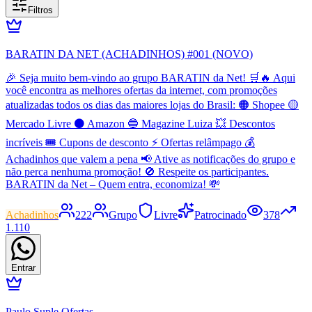
Filtros
BARATIN DA NET (ACHADINHOS) #001 (NOVO)
🎉 Seja muito bem-vindo ao grupo BARATIN da Net! 🛒🔥 Aqui
você encontra as melhores ofertas da internet, com promoções
atualizadas todos os dias das maiores lojas do Brasil: 🟠 Shopee 🟡
Mercado Livre ⚫ Amazon 🔵 Magazine Luiza 💥 Descontos
incríveis 🎟️ Cupons de desconto ⚡ Ofertas relâmpago 💰
Achadinhos que valem a pena 📢 Ative as notificações do grupo e
não perca nenhuma promoção! 🚫 Respeite os participantes.
BARATIN da Net – Quem entra, economiza! 💸
Achadinhos
222
Grupo
Livre
Patrocinado
378
1.110
Entrar
Paulo Suple Ofertas