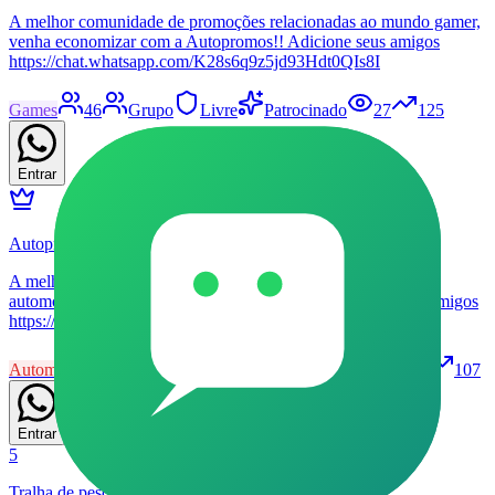
A melhor comunidade de promoções relacionadas ao mundo gamer,
venha economizar com a Autopromos!! Adicione seus amigos
https://chat.whatsapp.com/K28s6q9z5jd93Hdt0QIs8I
Games
46
Grupo
Livre
Patrocinado
27
125
Entrar
Autopromos VIP 🚗🏁
A melhor comunidade de promoções relacionadas ao mundo
automotivo, venha economizar com a gente!! Adicione seus amigos
https://chat.whatsapp.com/GrXkGdcqm3eFH1kZ9fWeIB
Automóveis
53
Grupo
Livre
Patrocinado
32
107
Entrar
5
Tralha de pesca promos