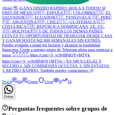
¡Hola! 👋 ¡GANA DINERO RÁPIDO! ¡HOLA A TODOS! SI
ERES DE MÉXICO🇲🇽, ESPAÑA🇪🇸, COLOMBIA🇨🇴, EL
SALVADOR🇸🇻, ECUADOR🇪🇨, VENEZUELA🇻🇪, PERÚ
🇵🇪, ARGENTINA🇦🇷, CHILE🇨🇱, GUATEMALA🇬🇹,
COSTA RICA🇨🇷, REPÚBLICA DOMINICANA, EE. UU.
🇺🇸, BOLIVIA🇧🇴 Y DE TODOS LOS DEMÁS PAÍSES,
ESTA ES TU OPORTUNIDAD DE TRABAJAR DESDE CASA
Y GANAR HASTA $42,800 SEMANALES SIN ESTRÉS.
Puedes ayudarte a pagar tus facturas y alcanzar la estabilidad
financiera. Únete a nuestro grupo de Telegram ahora para empezar a
ganar 👇👇👇👇👇 https://t.me/+S_vc9vBPdQYyMTVk
https://t.me/+S_vc9vBPdQYyMTVk ✅ES 100 % LEGAL Y
SEGURO 1. SIN COMISIONES OCULTAS. 2. SIN ESTAFAS.
3. RETIRO RÁPIDO. También puedes contactarnos: @
Pesca
66
Grupo
Livre
8
16
Entrar
Perguntas frequentes sobre grupos de