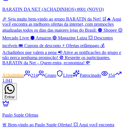
BARATIN DA NET (ACHADINHOS) #001 (NOVO)
🎉 Seja muito bem-vindo ao grupo BARATIN da Net! 🛒🔥 Aqui
você encontra as melhores ofertas da internet, com promoções
atualizadas todos os dias das maiores lojas do Brasil: 🟠 Shopee 🟡
Mercado Livre ⚫ Amazon 🔵 Magazine Luiza 💥 Descontos
incríveis 🎟️ Cupons de desconto ⚡ Ofertas relâmpago 💰
Achadinhos que valem a pena 📢 Ative as notificações do grupo e
não perca nenhuma promoção! 🚫 Respeite os participantes.
BARATIN da Net – Quem entra, economiza! 💸
Achadinhos
214
Grupo
Livre
Patrocinado
354
1.041
Entrar
Paulo Suple Ofertas
🚨 Bem-vindo ao Paulo Suple Ofertas! 💥 Aqui você encontra