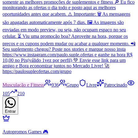
somente as melhores promoções de suplementos e fitness 🔎 Eu fico
monitorando as ofertas o dia todo e posto aqui as melhores
oportunidades antes que acabem. ⚠️ Importante: 🗑️ As mensagens
são apagadas automaticamente após 7 dias. 🖼️ As imagens são
enviadas em modo preview, ou seja, não ocupam espaço no seu
celular. ⏳ Viu uma promoção boa? Aproveite na hora, porque os
preços e os cupons podem mudar ou acabar a qualquer momento. 📲
Seu suplemento chegou? Poste nos stories e marque nosso insta
https://www.instagram.com/paulo.suple.ofertas e ganhe na hora R$
10,00 no Pix(válido 1vez por perfil) 💚 Envie esse link para um
amigo e Bora economizar juntos no Mercado Livre! 🚀
https://paulosupleofertas.com/grupo
Musculação e Fitness
936
Grupo
Livre
Patrocinado
105
210
Entrar
Autopromos Games 🎮