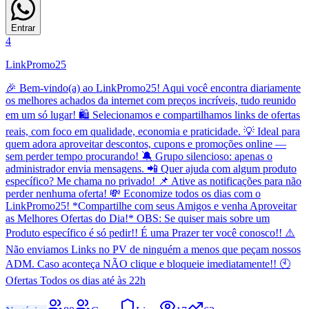
Entrar
4
LinkPromo25
🎉 Bem-vindo(a) ao LinkPromo25! Aqui você encontra diariamente
os melhores achados da internet com preços incríveis, tudo reunido
em um só lugar! 🛍️ Selecionamos e compartilhamos links de ofertas
reais, com foco em qualidade, economia e praticidade. 💡 Ideal para
quem adora aproveitar descontos, cupons e promoções online —
sem perder tempo procurando! 🔕 Grupo silencioso: apenas o
administrador envia mensagens. 📲 Quer ajuda com algum produto
específico? Me chama no privado! 📌 Ative as notificações para não
perder nenhuma oferta! 💸 Economize todos os dias com o
LinkPromo25! *Compartilhe com seus Amigos e venha Aproveitar
as Melhores Ofertas do Dia!* OBS: Se quiser mais sobre um
Produto específico é só pedir!! É uma Prazer ter você conosco!! ⚠️
Não enviamos Links no PV de ninguém a menos que peçam nossos
ADM. Caso aconteça NÃO clique e bloqueie imediatamente!! 🕙
Ofertas Todos os dias até às 22h