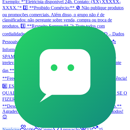
Exemplo: *"Eletricista disponível 24h. Contato: (XX) XXXXX-
XXXX."* 2️⃣ **Proibido Comércio:** 🚫 Não publique produtos
ou promoções comerciais. Além disso, o grupo não é de
classificados: não pergunte sobre venda, compra ou troca de
produtos. 3️⃣ **Respeito Sempre:** 🤝 Trate todos com
cordialidade. Ofensas resultam em remoção. 4️⃣ **LGPD – Dados
Pessoais:** 🔒 Não compartilhe dados sensíveis de clientes. 📩
Informações privadas só via mensagens diretas. 5️⃣ **Sem
SPAM:** 🚫 Proibido mensagens repetitivas, correntes e links
irrelevantes. 6️⃣ **Horário de Postagens:** ⏰ Preferencialmente
das **8h às 20h** para respeitar a rotina dos membros. 7️⃣
**Feedbacks:** ⭐ Contratou alguém? Compartilhe sua experiência!
8️⃣ ESTÁ PROIBIDO POSTAGEM OU MENCIONAR
QUALQUER ASSUNTO RELACIONADO À POLÍTICA. SE O
FIZER, SERÁ RETIRADO DO GRUPO. --- ⚠️
**Descumprimento das regras pode levar à remoção do grupo.**
Agradecemos por manter este espaço organizado e útil para todos!
😊
Negócios
106
Grupo
Aprovação
12
25