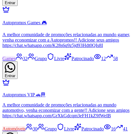
Entrar
Autopromos Games 🎮
A melhor comunidade de promoções relacionadas ao mundo gamer,
venha economizar com a Autopromos!! Adicione seus amigos
https://chat.whatsapp.com/K28s6q9z5jd93Hdt0QIs8I
Games
32
Grupo
Livre
Patrocinado
12
58
Entrar
Autopromos VIP 🚗🏁
A melhor comunidade de promoções relacionadas ao mundo
automotivo, venha economizar com a gente!! Adicione seus amigos
https://chat.whatsapp.com/GrXkGdcqm3eFH1kZ9fWeIB
Automóveis
30
Grupo
Livre
Patrocinado
16
41