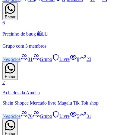
Entrar
6
Preçinho de buug 🛍🏃‍♀️
Grupo com 3 membros
Negócios
31
Grupo
Livre
8
23
Entrar
7
Achados da Amélia
Shein Shopee Mercado livre Magalu Tik Tok shop
Negócios
76
Grupo
Livre
5
31
Entrar