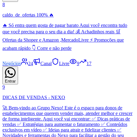
8
caldo_de_ofertas 100% 🔥
🔥 Só entra quem gosta de pagar barato Aqui você encontra tudo
que você precisa para o seu dia a dia! 💰 Achadinhos reais 🛒
Ofertas da Shopee e Amazon ,MercadoLivre ⚡ Promoções que
acabam rápido 👇 Corre e não perde
Negócios
24
Canal
Livre
9
17
Entrar
9
DICAS DE VENDAS - NEXO
🚀 Bem-vindo ao Grupo Nexo! Este é o espaço para donos de
estabelecimentos que querem vender mais, atender melhor e crescer
de forma inteligente. Aqui você vai encontrar: ✅ Dicas práticas de
vendas ✅ Estratégias para aumentar o faturamento ✅ Conteúdos
exclusivos em vídeo ✅ Ideias para atrair e fidelizar clientes ✅
Novidades e ferramentas do Nexo para facilitar a gestão do seu