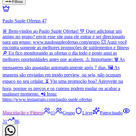
Filtros
Paulo Suple Ofertas 47
🚨 Bem-vindos ao Paulo Suple Ofertas! 💚 Quer adicionar um
amigo no grupo? envie esse site para ele entrar e ser direcionado
para um grupo: www.paulosupleofertas.com/grupo 💥 Aqui você
encontra somente as melhores promoções de suplementos e fitness
🔎 Eu fico monitorando as ofertas o dia todo e posto aqui as
melhores oportunidades antes que acabem. ⚠️ Importante: 🗑️ As
mensagens são apagadas automaticamente após 7 dias. 🖼️ As
imagens são enviadas em modo preview, ou seja, não ocupam
espaço no seu celular. ⏳ Viu uma promoção boa? Aproveite na
hora, porque os preços e os cupons podem mudar ou acabar a
qualquer momento. 📲 Insta:
https://www.instagram.com/paulo.suple.ofertas
Musculação e Fitness
11
Grupo
Livre
Patrocinado
31
86