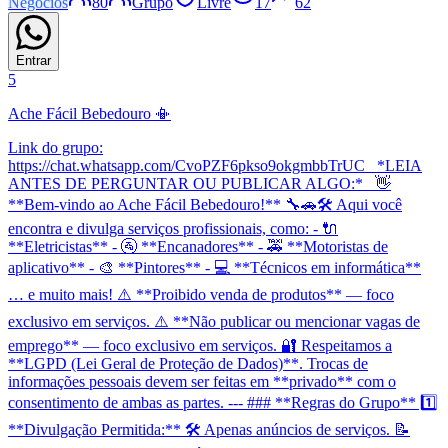
Negócios
80
Grupo
Livre
17
62
Entrar
5
Ache Fácil Bebedouro 📳
Link do grupo:
https://chat.whatsapp.com/CvoPZF6pkso9okgmbbTrUC _*LEIA
ANTES DE PERGUNTAR OU PUBLICAR ALGO:*_ 👋
**Bem-vindo ao Ache Fácil Bebedouro!** 🔧🚗🛠️ Aqui você
encontra e divulga serviços profissionais, como: - 🔌
**Eletricistas** - 🚰 **Encanadores** - 🚕 **Motoristas de
aplicativo** - 🎨 **Pintores** - 💻 **Técnicos em informática**
… e muito mais! ⚠️ **Proibido venda de produtos** — foco
exclusivo em serviços. ⚠️ **Não publicar ou mencionar vagas de
emprego** — foco exclusivo em serviços. 🔐 Respeitamos a
**LGPD (Lei Geral de Proteção de Dados)**. Trocas de
informações pessoais devem ser feitas em **privado** com o
consentimento de ambas as partes. --- ### **Regras do Grupo** 1️⃣
**Divulgação Permitida:** 🛠️ Apenas anúncios de serviços. 📝