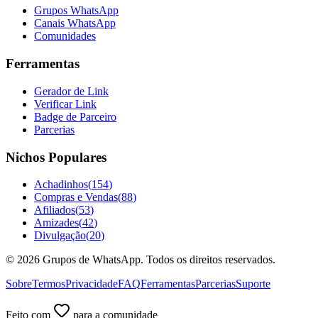
Grupos WhatsApp
Canais WhatsApp
Comunidades
Ferramentas
Gerador de Link
Verificar Link
Badge de Parceiro
Parcerias
Nichos Populares
Achadinhos
(
154
)
Compras e Vendas
(
88
)
Afiliados
(
53
)
Amizades
(
42
)
Divulgação
(
20
)
©
2026
Grupos de WhatsApp. Todos os direitos reservados.
Sobre
Termos
Privacidade
FAQ
Ferramentas
Parcerias
Suporte
Feito com
para a comunidade