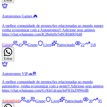
Entrar
Autopromos Games 🎮
A melhor comunidade de promoções relacionadas ao mundo gamer,
venha economizar com a Autopromos!! Adicione seus amigos
https://chat.whatsapp.com/K28s6q9z5jd93Hdt0QIs8I
Games
45
Grupo
Livre
Patrocinado
22
118
Entrar
Autopromos VIP 🚗🏁
A melhor comunidade de promoções relacionadas ao mundo
automotivo, venha economizar com a gente!! Adicione seus amigos
https://chat.whatsapp.com/GrXkGdcqm3eFH1kZ9fWeIB
Automóveis
46
Grupo
Livre
Patrocinado
30
95