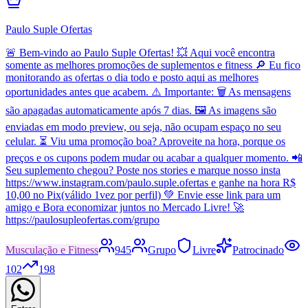
Paulo Suple Ofertas
🚨 Bem-vindo ao Paulo Suple Ofertas! 💥 Aqui você encontra
somente as melhores promoções de suplementos e fitness 🔎 Eu fico
monitorando as ofertas o dia todo e posto aqui as melhores
oportunidades antes que acabem. ⚠️ Importante: 🗑️ As mensagens
são apagadas automaticamente após 7 dias. 🖼️ As imagens são
enviadas em modo preview, ou seja, não ocupam espaço no seu
celular. ⏳ Viu uma promoção boa? Aproveite na hora, porque os
preços e os cupons podem mudar ou acabar a qualquer momento. 📲
Seu suplemento chegou? Poste nos stories e marque nosso insta
https://www.instagram.com/paulo.suple.ofertas e ganhe na hora R$
10,00 no Pix(válido 1vez por perfil) 💚 Envie esse link para um
amigo e Bora economizar juntos no Mercado Livre! 🚀
https://paulosupleofertas.com/grupo
Musculação e Fitness
945
Grupo
Livre
Patrocinado
102
198