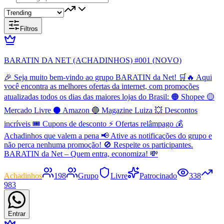
Filtros
BARATIN DA NET (ACHADINHOS) #001 (NOVO)
🎉 Seja muito bem-vindo ao grupo BARATIN da Net! 🛒🔥 Aqui
você encontra as melhores ofertas da internet, com promoções
atualizadas todos os dias das maiores lojas do Brasil: 🟠 Shopee 🟡
Mercado Livre ⚫ Amazon 🔵 Magazine Luiza 💥 Descontos
incríveis 🎟️ Cupons de desconto ⚡ Ofertas relâmpago 💰
Achadinhos que valem a pena 📢 Ative as notificações do grupo e
não perca nenhuma promoção! 🚫 Respeite os participantes.
BARATIN da Net – Quem entra, economiza! 💸
Achadinhos
198
Grupo
Livre
Patrocinado
338
983
Entrar