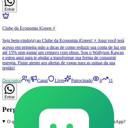
Entrar
Clube da Economia iGreen ⚡
Seja bem-vindo(a) ao Clube da Economia iGreen! ⚡ Aqui você terá
acesso em primeira mão a dicas de como reduzir sua conta de luz em
até 15% sem gastar um centavo com obras. Sou o Wallyson Kawan
e estou aqui para te ajudar a transformar sua forma de consumir
energia. Fique atento aos alertas de vagas para as usinas da sua
região!
Descontos
6
Canal
Livre
Patrocinado
4
11
Entrar
Perguntas frequentes
O que são grupos de Marketing Digital em Uchoa no WhatsApp?