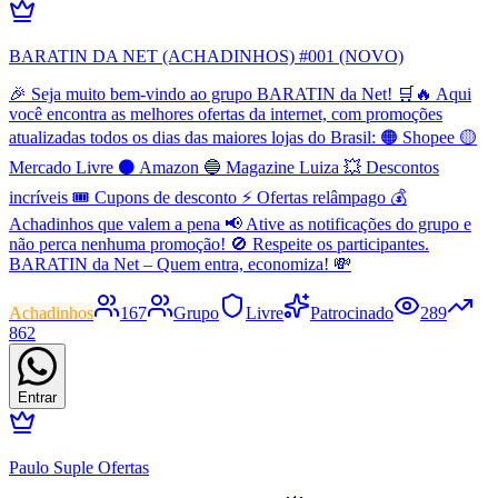
BARATIN DA NET (ACHADINHOS) #001 (NOVO)
🎉 Seja muito bem-vindo ao grupo BARATIN da Net! 🛒🔥 Aqui
você encontra as melhores ofertas da internet, com promoções
atualizadas todos os dias das maiores lojas do Brasil: 🟠 Shopee 🟡
Mercado Livre ⚫ Amazon 🔵 Magazine Luiza 💥 Descontos
incríveis 🎟️ Cupons de desconto ⚡ Ofertas relâmpago 💰
Achadinhos que valem a pena 📢 Ative as notificações do grupo e
não perca nenhuma promoção! 🚫 Respeite os participantes.
BARATIN da Net – Quem entra, economiza! 💸
Achadinhos
167
Grupo
Livre
Patrocinado
289
862
Entrar
Paulo Suple Ofertas