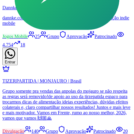
Dannke, 100Mot
dannke.com.br | Comunidade de 100mot, MMORPG de ação indie
mobile
Jogos Mobile
25
Grupo
Aprovação
Patrocinado
4.754
18
Entrar
TIZERPARTIDA | MONJAURO | Brasil
Grupo somente pra vendas das anpolas do mojauro se não respeita
as regras será removido!de apoio ao uso da tirzepatida espaço para
trocarmos dicas de alimentação ideias experiências, dúvidas efeitos
colaterais e, claro compartilhar nossos resultados! Juntos e mais leve
e mais motivador. Vamos em Frente, rumo ao nosso melhor, 2026,
vamos que vamos 🙌🏼🙏
Divulgação
140
Grupo
Aprovação
Patrocinado
20