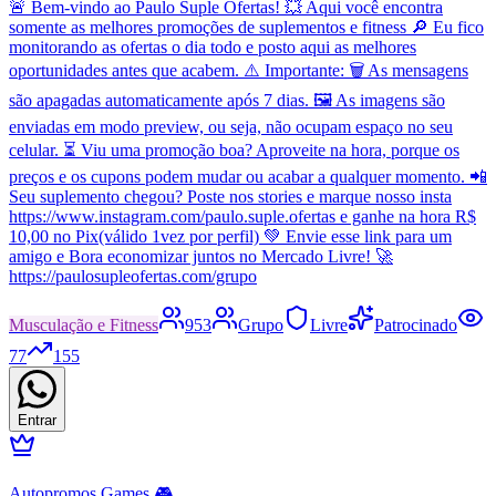
🚨 Bem-vindo ao Paulo Suple Ofertas! 💥 Aqui você encontra
somente as melhores promoções de suplementos e fitness 🔎 Eu fico
monitorando as ofertas o dia todo e posto aqui as melhores
oportunidades antes que acabem. ⚠️ Importante: 🗑️ As mensagens
são apagadas automaticamente após 7 dias. 🖼️ As imagens são
enviadas em modo preview, ou seja, não ocupam espaço no seu
celular. ⏳ Viu uma promoção boa? Aproveite na hora, porque os
preços e os cupons podem mudar ou acabar a qualquer momento. 📲
Seu suplemento chegou? Poste nos stories e marque nosso insta
https://www.instagram.com/paulo.suple.ofertas e ganhe na hora R$
10,00 no Pix(válido 1vez por perfil) 💚 Envie esse link para um
amigo e Bora economizar juntos no Mercado Livre! 🚀
https://paulosupleofertas.com/grupo
Musculação e Fitness
953
Grupo
Livre
Patrocinado
77
155
Entrar
Autopromos Games 🎮