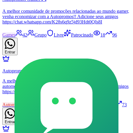
A melhor comunidade de promoções relacionadas ao mundo gamer,
venha economizar com a Autopromos!! Adicione seus amigos
https://chat.whatsapp.com/K28s6q9z5jd93Hdt0QIs8I
Games
42
Grupo
Livre
Patrocinado
18
96
Entrar
Autopromos VIP 🚗🏁
A melhor comunidade de promoções relacionadas ao mundo
automotivo, venha economizar com a gente!! Adicione seus amigos
https://chat.whatsapp.com/GrXkGdcqm3eFH1kZ9fWeIB
Automóveis
41
Grupo
Livre
Patrocinado
23
73
Entrar