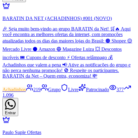
BARATIN DA NET (ACHADINHOS) #001 (NOVO)
🎉 Seja muito bem-vindo ao grupo BARATIN da Net! 🛒🔥 Aqui
você encontra as melhores ofertas da internet, com promoções
atualizadas todos os dias das maiores lojas do Brasil: 🟠 Shopee 🟡
Mercado Livre ⚫ Amazon 🔵 Magazine Luiza 💥 Descontos
incríveis 🎟️ Cupons de desconto ⚡ Ofertas relâmpago 💰
Achadinhos que valem a pena 📢 Ative as notificações do grupo e
não perca nenhuma promoção! 🚫 Respeite os participantes.
BARATIN da Net – Quem entra, economiza! 💸
Achadinhos
219
Grupo
Livre
Patrocinado
377
1.096
Entrar
Paulo Suple Ofertas