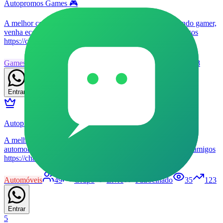
Autopromos Games 🎮
A melhor comunidade de promoções relacionadas ao mundo gamer,
venha economizar com a Autopromos!! Adicione seus amigos
https://chat.whatsapp.com/K28s6q9z5jd93Hdt0QIs8I
Games
47
Grupo
Livre
Patrocinado
33
138
Entrar
Autopromos VIP 🚗🏁
A melhor comunidade de promoções relacionadas ao mundo
automotivo, venha economizar com a gente!! Adicione seus amigos
https://chat.whatsapp.com/GrXkGdcqm3eFH1kZ9fWeIB
Automóveis
49
Grupo
Livre
Patrocinado
35
123
Entrar
5