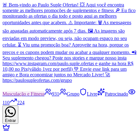
🚨 Bem-vindo ao Paulo Suple Ofertas! 💥 Aqui você encontra
somente as melhores promoções de suplementos e fitness 🔎 Eu fico
monitorando as ofertas o dia todo e posto aqui as melhores
oportunidades antes que acabem. ⚠️ Importante: 🗑️ As mensagens
são apagadas automaticamente após 7 dias. 🖼️ As imagens são
enviadas em modo preview, ou seja, não ocupam espaço no seu
celular. ⏳ Viu uma promoção boa? Aproveite na hora, porque os
preços e os cupons podem mudar ou acabar a qualquer momento. 📲
Seu suplemento chegou? Poste nos stories e marque nosso insta
https://www.instagram.com/paulo.suple.ofertas e ganhe na hora R$
10,00 no Pix(válido 1vez por perfil) 💚 Envie esse link para um
amigo e Bora economizar juntos no Mercado Livre! 🚀
https://paulosupleofertas.com/grupo
Musculação e Fitness
931
Grupo
Livre
Patrocinado
110
224
Entrar