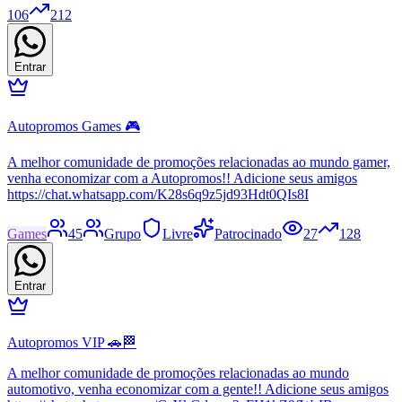
106
212
Entrar
Autopromos Games 🎮
A melhor comunidade de promoções relacionadas ao mundo gamer,
venha economizar com a Autopromos!! Adicione seus amigos
https://chat.whatsapp.com/K28s6q9z5jd93Hdt0QIs8I
Games
45
Grupo
Livre
Patrocinado
27
128
Entrar
Autopromos VIP 🚗🏁
A melhor comunidade de promoções relacionadas ao mundo
automotivo, venha economizar com a gente!! Adicione seus amigos