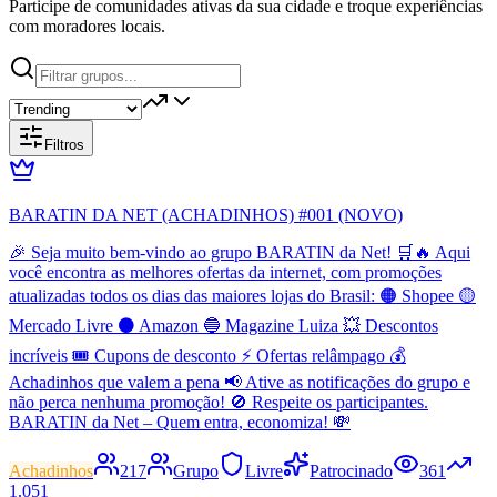
Participe de comunidades ativas da sua cidade e troque experiências
com moradores locais.
Filtros
BARATIN DA NET (ACHADINHOS) #001 (NOVO)
🎉 Seja muito bem-vindo ao grupo BARATIN da Net! 🛒🔥 Aqui
você encontra as melhores ofertas da internet, com promoções
atualizadas todos os dias das maiores lojas do Brasil: 🟠 Shopee 🟡
Mercado Livre ⚫ Amazon 🔵 Magazine Luiza 💥 Descontos
incríveis 🎟️ Cupons de desconto ⚡ Ofertas relâmpago 💰
Achadinhos que valem a pena 📢 Ative as notificações do grupo e
não perca nenhuma promoção! 🚫 Respeite os participantes.
BARATIN da Net – Quem entra, economiza! 💸
Achadinhos
217
Grupo
Livre
Patrocinado
361
1.051