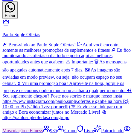
Entrar
Paulo Suple Ofertas
🚨 Bem-vindo ao Paulo Suple Ofertas! 💥 Aqui você encontra
somente as melhores promoções de suplementos e fitness 🔎 Eu fico
monitorando as ofertas o dia todo e posto aqui as melhores
oportunidades antes que acabem. ⚠️ Importante: 🗑️ As mensagens
são apagadas automaticamente após 7 dias. 🖼️ As imagens são
enviadas em modo preview, ou seja, não ocupam espaço no seu
celular. ⏳ Viu uma promoção boa? Aproveite na hora, porque os
preços e os cupons podem mudar ou acabar a qualquer momento. 📲
Seu suplemento chegou? Poste nos stories e marque nosso insta
https://www.instagram.com/paulo.suple.ofertas e ganhe na hora R$
10,00 no Pix(válido 1vez por perfil) 💚 Envie esse link para um
amigo e Bora economizar juntos no Mercado Livre! 🚀
https://paulosupleofertas.com/grupo
Musculação e Fitness
935
Grupo
Livre
Patrocinado