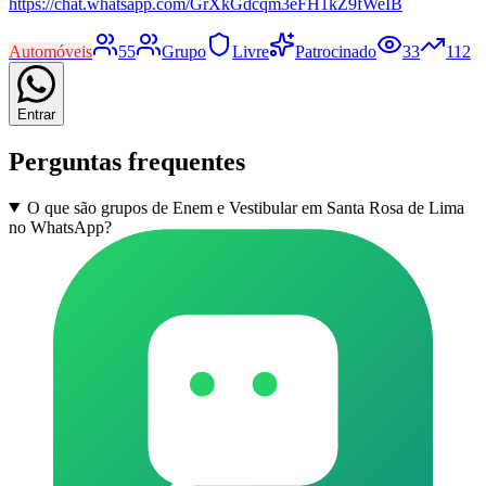
https://chat.whatsapp.com/GrXkGdcqm3eFH1kZ9fWeIB
Automóveis
55
Grupo
Livre
Patrocinado
33
112
Entrar
Perguntas frequentes
O que são grupos de Enem e Vestibular em Santa Rosa de Lima
no WhatsApp?