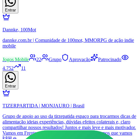
Entrar
Dannke, 100Mot
dannke.com.br | Comunidade de 100mot, MMORPG de ação indie
mobile
Jogos Mobile
22
Grupo
Aprovação
Patrocinado
4.752
11
Entrar
TIZERPARTIDA | MONJAURO | Brasil
Grupo de apoio ao uso da tirzepatida espaço para trocarmos dicas de
alimentação ideias experiências, dúvidas efeitos colaterais e, claro
compartilhar nossos resultados! Juntos e mais leve e mais motivador.
Vamos em Frente, rumo ao nosso melhor, 2026, vamos que vamos
🙌🏼🙏