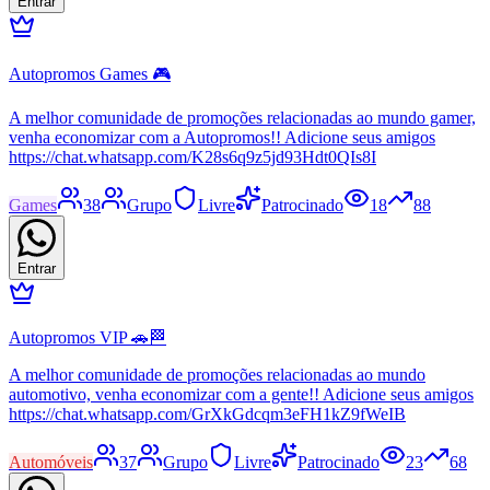
Entrar
Autopromos Games 🎮
A melhor comunidade de promoções relacionadas ao mundo gamer,
venha economizar com a Autopromos!! Adicione seus amigos
https://chat.whatsapp.com/K28s6q9z5jd93Hdt0QIs8I
Games
38
Grupo
Livre
Patrocinado
18
88
Entrar
Autopromos VIP 🚗🏁
A melhor comunidade de promoções relacionadas ao mundo
automotivo, venha economizar com a gente!! Adicione seus amigos
https://chat.whatsapp.com/GrXkGdcqm3eFH1kZ9fWeIB
Automóveis
37
Grupo
Livre
Patrocinado
23
68