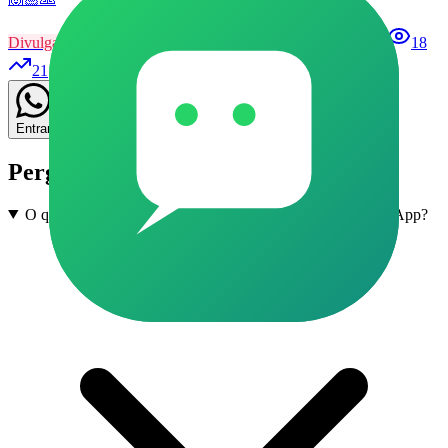
Divulgação
135
Grupo
Aprovação
Patrocinado
18
21
Entrar
Perguntas frequentes
O que são grupos de Enem e Vestibular em Itabi no WhatsApp?