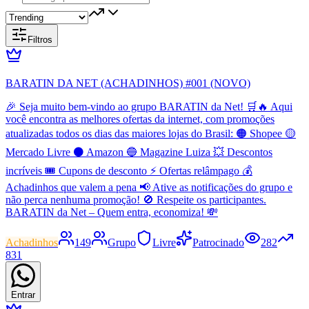
Filtros
BARATIN DA NET (ACHADINHOS) #001 (NOVO)
🎉 Seja muito bem-vindo ao grupo BARATIN da Net! 🛒🔥 Aqui
você encontra as melhores ofertas da internet, com promoções
atualizadas todos os dias das maiores lojas do Brasil: 🟠 Shopee 🟡
Mercado Livre ⚫ Amazon 🔵 Magazine Luiza 💥 Descontos
incríveis 🎟️ Cupons de desconto ⚡ Ofertas relâmpago 💰
Achadinhos que valem a pena 📢 Ative as notificações do grupo e
não perca nenhuma promoção! 🚫 Respeite os participantes.
BARATIN da Net – Quem entra, economiza! 💸
Achadinhos
149
Grupo
Livre
Patrocinado
282
831
Entrar