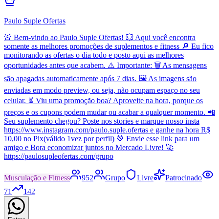
Paulo Suple Ofertas
🚨 Bem-vindo ao Paulo Suple Ofertas! 💥 Aqui você encontra
somente as melhores promoções de suplementos e fitness 🔎 Eu fico
monitorando as ofertas o dia todo e posto aqui as melhores
oportunidades antes que acabem. ⚠️ Importante: 🗑️ As mensagens
são apagadas automaticamente após 7 dias. 🖼️ As imagens são
enviadas em modo preview, ou seja, não ocupam espaço no seu
celular. ⏳ Viu uma promoção boa? Aproveite na hora, porque os
preços e os cupons podem mudar ou acabar a qualquer momento. 📲
Seu suplemento chegou? Poste nos stories e marque nosso insta
https://www.instagram.com/paulo.suple.ofertas e ganhe na hora R$
10,00 no Pix(válido 1vez por perfil) 💚 Envie esse link para um
amigo e Bora economizar juntos no Mercado Livre! 🚀
https://paulosupleofertas.com/grupo
Musculação e Fitness
952
Grupo
Livre
Patrocinado
71
142