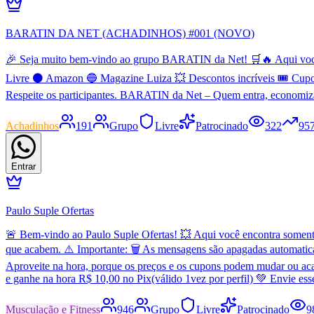
BARATIN DA NET (ACHADINHOS) #001 (NOVO)
🎉 Seja muito bem-vindo ao grupo BARATIN da Net! 🛒🔥 Aqui você en
Livre ⚫ Amazon 🔵 Magazine Luiza 💥 Descontos incríveis 🎟️ Cupo
Respeite os participantes. BARATIN da Net – Quem entra, economiz
Achadinhos
191
Grupo
Livre
Patrocinado
322
95
Entrar
Paulo Suple Ofertas
🚨 Bem-vindo ao Paulo Suple Ofertas! 💥 Aqui você encontra somente 
que acabem. ⚠️ Importante: 🗑️ As mensagens são apagadas automatic
Aproveite na hora, porque os preços e os cupons podem mudar ou aca
e ganhe na hora R$ 10,00 no Pix(válido 1vez por perfil) 💚 Envie es
Musculação e Fitness
946
Grupo
Livre
Patrocinado
9