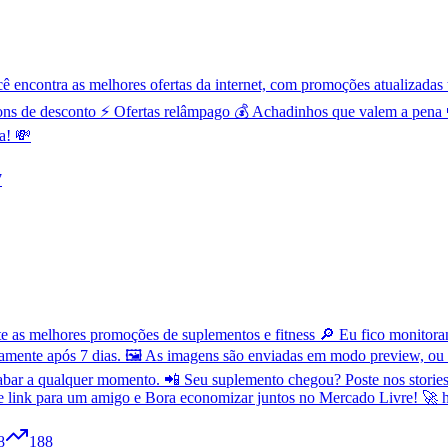
contra as melhores ofertas da internet, com promoções atualizadas t
ns de desconto ⚡ Ofertas relâmpago 💰 Achadinhos que valem a pena 
a! 💸
7
as melhores promoções de suplementos e fitness 🔎 Eu fico monitorand
amente após 7 dias. 🖼️ As imagens são enviadas em modo preview, ou
bar a qualquer momento. 📲 Seu suplemento chegou? Poste nos stories 
se link para um amigo e Bora economizar juntos no Mercado Livre! 🚀 h
8
188