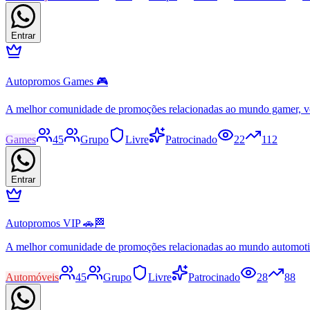
Entrar
Autopromos Games 🎮
A melhor comunidade de promoções relacionadas ao mundo gamer, v
Games
45
Grupo
Livre
Patrocinado
22
112
Entrar
Autopromos VIP 🚗🏁
A melhor comunidade de promoções relacionadas ao mundo automot
Automóveis
45
Grupo
Livre
Patrocinado
28
88