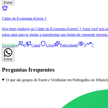
Entrar
Clube da Economia iGreen ⚡
Seja bem-vindo(a) ao Clube da Economia iGreen! ⚡ Aqui você terá a
estou aqui para te ajudar a transformar sua forma de consumir energia.
Descontos
6
Canal
Livre
Patrocinado
3
7
Entrar
Perguntas frequentes
O que são grupos de Enem e Vestibular em Pedregulho no Whats