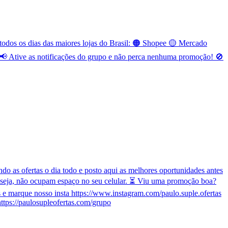
odos os dias das maiores lojas do Brasil: 🟠 Shopee 🟡 Mercado
 Ative as notificações do grupo e não perca nenhuma promoção! 🚫
o as ofertas o dia todo e posto aqui as melhores oportunidades antes
 seja, não ocupam espaço no seu celular. ⏳ Viu uma promoção boa?
e marque nosso insta https://www.instagram.com/paulo.suple.ofertas
ttps://paulosupleofertas.com/grupo