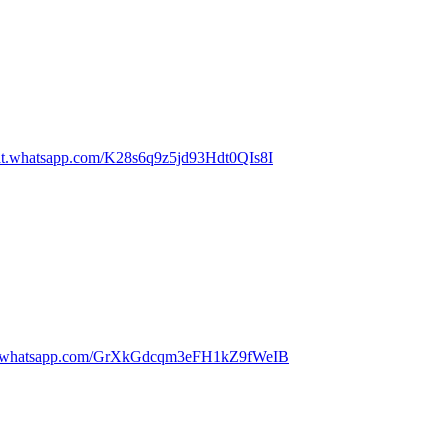
chat.whatsapp.com/K28s6q9z5jd93Hdt0QIs8I
//chat.whatsapp.com/GrXkGdcqm3eFH1kZ9fWeIB