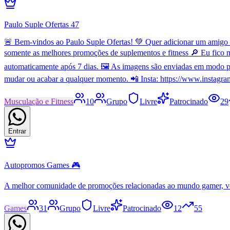
Paulo Suple Ofertas 47
🚨 Bem-vindos ao Paulo Suple Ofertas! 💚 Quer adicionar um amigo n
somente as melhores promoções de suplementos e fitness 🔎 Eu fico m
automaticamente após 7 dias. 🖼️ As imagens são enviadas em modo p
mudar ou acabar a qualquer momento. 📲 Insta: https://www.instagra
Musculação e Fitness
10
Grupo
Livre
Patrocinado
29
Entrar
Autopromos Games 🎮
A melhor comunidade de promoções relacionadas ao mundo gamer, v
Games
31
Grupo
Livre
Patrocinado
12
55