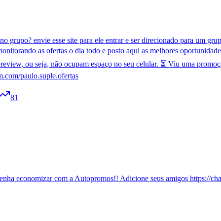
o grupo? envie esse site para ele entrar e ser direcionado para um g
onitorando as ofertas o dia todo e posto aqui as melhores oportunidad
review, ou seja, não ocupam espaço no seu celular. ⏳ Viu uma promoç
m.com/paulo.suple.ofertas
81
enha economizar com a Autopromos!! Adicione seus amigos https://