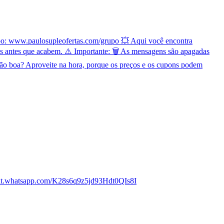
rupo: www.paulosupleofertas.com/grupo 💥 Aqui você encontra
es antes que acabem. ⚠️ Importante: 🗑️ As mensagens são apagadas
ão boa? Aproveite na hora, porque os preços e os cupons podem
chat.whatsapp.com/K28s6q9z5jd93Hdt0QIs8I