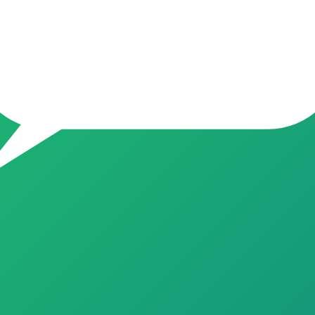
ara quem mora em Pedra Bela. Participe para trocar ideias com pessoa
a?