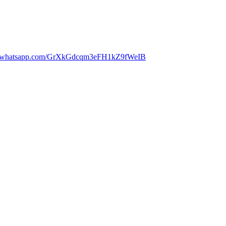
//chat.whatsapp.com/GrXkGdcqm3eFH1kZ9fWeIB