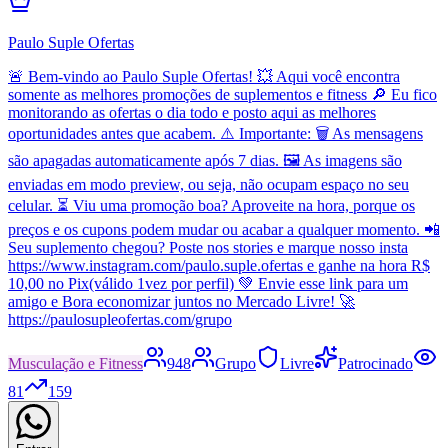
Paulo Suple Ofertas
🚨 Bem-vindo ao Paulo Suple Ofertas! 💥 Aqui você encontra
somente as melhores promoções de suplementos e fitness 🔎 Eu fico
monitorando as ofertas o dia todo e posto aqui as melhores
oportunidades antes que acabem. ⚠️ Importante: 🗑️ As mensagens
são apagadas automaticamente após 7 dias. 🖼️ As imagens são
enviadas em modo preview, ou seja, não ocupam espaço no seu
celular. ⏳ Viu uma promoção boa? Aproveite na hora, porque os
preços e os cupons podem mudar ou acabar a qualquer momento. 📲
Seu suplemento chegou? Poste nos stories e marque nosso insta
https://www.instagram.com/paulo.suple.ofertas e ganhe na hora R$
10,00 no Pix(válido 1vez por perfil) 💚 Envie esse link para um
amigo e Bora economizar juntos no Mercado Livre! 🚀
https://paulosupleofertas.com/grupo
Musculação e Fitness
948
Grupo
Livre
Patrocinado
81
159