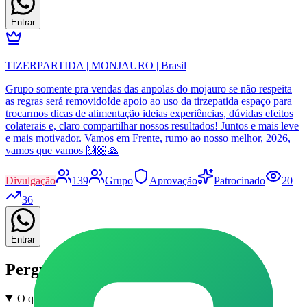
Entrar
TIZERPARTIDA | MONJAURO | Brasil
Grupo somente pra vendas das anpolas do mojauro se não respeita
as regras será removido!de apoio ao uso da tirzepatida espaço para
trocarmos dicas de alimentação ideias experiências, dúvidas efeitos
colaterais e, claro compartilhar nossos resultados! Juntos e mais leve
e mais motivador. Vamos em Frente, rumo ao nosso melhor, 2026,
vamos que vamos 🙌🏼🙏
Divulgação
139
Grupo
Aprovação
Patrocinado
20
36
Entrar
Perguntas frequentes
O que são grupos de Enem e Vestibular em Paraibuna no