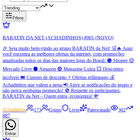
Filtros
BARATIN DA NET (ACHADINHOS) #001 (NOVO)
🎉 Seja muito bem-vindo ao grupo BARATIN da Net! 🛒🔥 Aqui
você encontra as melhores ofertas da internet, com promoções
atualizadas todos os dias das maiores lojas do Brasil: 🟠 Shopee 🟡
Mercado Livre ⚫ Amazon 🔵 Magazine Luiza 💥 Descontos
incríveis 🎟️ Cupons de desconto ⚡ Ofertas relâmpago 💰
Achadinhos que valem a pena 📢 Ative as notificações do grupo e
não perca nenhuma promoção! 🚫 Respeite os participantes.
BARATIN da Net – Quem entra, economiza! 💸
Achadinhos
173
Grupo
Livre
Patrocinado
302
887
Entrar