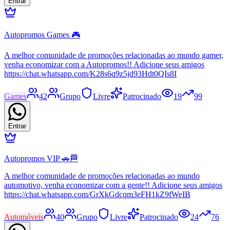
Entrar
Autopromos Games 🎮
A melhor comunidade de promoções relacionadas ao mundo gamer,
venha economizar com a Autopromos!! Adicione seus amigos
https://chat.whatsapp.com/K28s6q9z5jd93Hdt0QIs8I
Games
42
Grupo
Livre
Patrocinado
19
99
Entrar
Autopromos VIP 🚗🏁
A melhor comunidade de promoções relacionadas ao mundo
automotivo, venha economizar com a gente!! Adicione seus amigos
https://chat.whatsapp.com/GrXkGdcqm3eFH1kZ9fWeIB
Automóveis
40
Grupo
Livre
Patrocinado
24
76