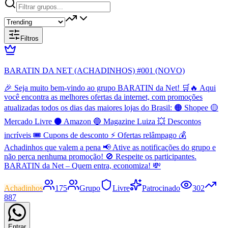
Filtros
BARATIN DA NET (ACHADINHOS) #001 (NOVO)
🎉 Seja muito bem-vindo ao grupo BARATIN da Net! 🛒🔥 Aqui
você encontra as melhores ofertas da internet, com promoções
atualizadas todos os dias das maiores lojas do Brasil: 🟠 Shopee 🟡
Mercado Livre ⚫ Amazon 🔵 Magazine Luiza 💥 Descontos
incríveis 🎟️ Cupons de desconto ⚡ Ofertas relâmpago 💰
Achadinhos que valem a pena 📢 Ative as notificações do grupo e
não perca nenhuma promoção! 🚫 Respeite os participantes.
BARATIN da Net – Quem entra, economiza! 💸
Achadinhos
175
Grupo
Livre
Patrocinado
302
887
Entrar