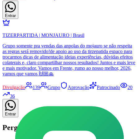
Entrar
TIZERPARTIDA | MONJAURO | Brasil
Grupo somente pra vendas das anpolas do mojauro se não respeita
as regras será removido!de apoio ao uso da tirzepatida espaço para
trocarmos dicas de alimentação ideias experiências, dúvidas efeitos
colaterais e, claro compartilhar nossos resultados! Juntos e mais leve
e mais motivador. Vamos em Frente, rumo ao nosso melhor, 2026,
vamos que vamos 🙌🏼🙏
Divulgação
139
Grupo
Aprovação
Patrocinado
20
36
Entrar
Perguntas frequentes