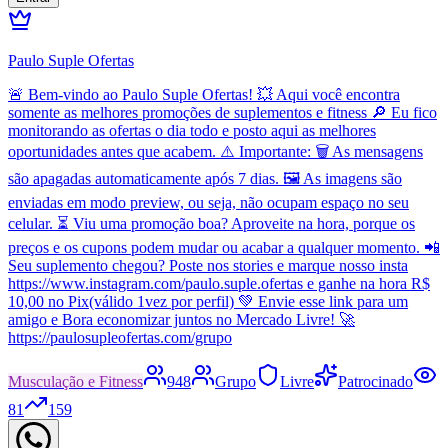
Paulo Suple Ofertas
🚨 Bem-vindo ao Paulo Suple Ofertas! 💥 Aqui você encontra
somente as melhores promoções de suplementos e fitness 🔎 Eu fico
monitorando as ofertas o dia todo e posto aqui as melhores
oportunidades antes que acabem. ⚠️ Importante: 🗑️ As mensagens
são apagadas automaticamente após 7 dias. 🖼️ As imagens são
enviadas em modo preview, ou seja, não ocupam espaço no seu
celular. ⏳ Viu uma promoção boa? Aproveite na hora, porque os
preços e os cupons podem mudar ou acabar a qualquer momento. 📲
Seu suplemento chegou? Poste nos stories e marque nosso insta
https://www.instagram.com/paulo.suple.ofertas e ganhe na hora R$
10,00 no Pix(válido 1vez por perfil) 💚 Envie esse link para um
amigo e Bora economizar juntos no Mercado Livre! 🚀
https://paulosupleofertas.com/grupo
Musculação e Fitness
948
Grupo
Livre
Patrocinado
81
159