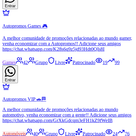
Entrar
Autopromos Games 🎮
A melhor comunidade de promoções relacionadas ao mundo gamer,
venha economizar com a Autopromos!! Adicione seus amigos
https://chat.whatsapp.com/K28s6q9z5jd93Hdt0QIs8I
Games
42
Grupo
Livre
Patrocinado
19
99
Entrar
Autopromos VIP 🚗🏁
A melhor comunidade de promoções relacionadas ao mundo
automotivo, venha economizar com a gente!! Adicione seus amigos
https://chat.whatsapp.com/GrXkGdcqm3eFH1kZ9fWeIB
Automóveis
40
Grupo
Livre
Patrocinado
24
76