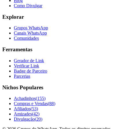
Blog
Como Divulgar
Explorar
Grupos WhatsApp
Canais WhatsApp
Comunidades
Ferramentas
Gerador de Link
Verificar Link
Badge de Parceiro
Parcerias
Nichos Populares
Achadinhos
(
155
)
Compras e Vendas
(
88
)
Afiliados
(
53
)
Amizades
(
42
)
Divulgação
(
20
)
©
2026
Grupos de WhatsApp. Todos os direitos reservados.