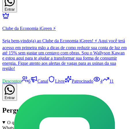
Entrar
Clube da Economia iGreen ⚡
Seja bem-vindo(a) ao Clube da Economia iGreen! ⚡ Aqui você terá
acesso em primeira mão a dicas de como reduzir sua conta de luz em
até 15% sem gastar um centavo com obras. Sou o Wallyson Kawan
e estou aqui para te ajudar a transformar sua forma de consumir
energia. Fique atento aos alertas de vagas para as usinas da sua
região!
Descontos
6
Canal
Livre
Patrocinado
4
11
Entrar
Perguntas frequentes
O que são grupos de Enem e Vestibular em Orindiúva no
WhatsApp?