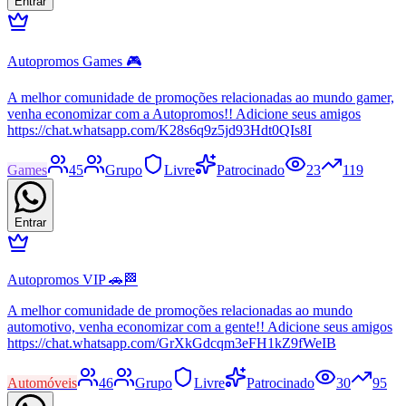
Entrar
Autopromos Games 🎮
A melhor comunidade de promoções relacionadas ao mundo gamer,
venha economizar com a Autopromos!! Adicione seus amigos
https://chat.whatsapp.com/K28s6q9z5jd93Hdt0QIs8I
Games
45
Grupo
Livre
Patrocinado
23
119
Entrar
Autopromos VIP 🚗🏁
A melhor comunidade de promoções relacionadas ao mundo
automotivo, venha economizar com a gente!! Adicione seus amigos
https://chat.whatsapp.com/GrXkGdcqm3eFH1kZ9fWeIB
Automóveis
46
Grupo
Livre
Patrocinado
30
95