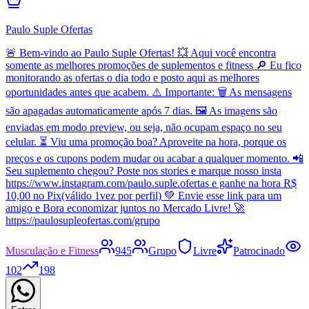
Paulo Suple Ofertas
🚨 Bem-vindo ao Paulo Suple Ofertas! 💥 Aqui você encontra
somente as melhores promoções de suplementos e fitness 🔎 Eu fico
monitorando as ofertas o dia todo e posto aqui as melhores
oportunidades antes que acabem. ⚠️ Importante: 🗑️ As mensagens
são apagadas automaticamente após 7 dias. 🖼️ As imagens são
enviadas em modo preview, ou seja, não ocupam espaço no seu
celular. ⏳ Viu uma promoção boa? Aproveite na hora, porque os
preços e os cupons podem mudar ou acabar a qualquer momento. 📲
Seu suplemento chegou? Poste nos stories e marque nosso insta
https://www.instagram.com/paulo.suple.ofertas e ganhe na hora R$
10,00 no Pix(válido 1vez por perfil) 💚 Envie esse link para um
amigo e Bora economizar juntos no Mercado Livre! 🚀
https://paulosupleofertas.com/grupo
Musculação e Fitness
945
Grupo
Livre
Patrocinado
102
198