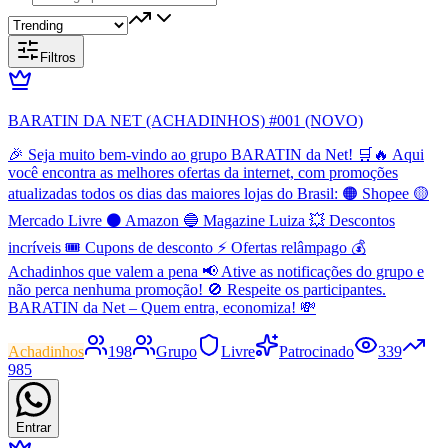
Filtros
BARATIN DA NET (ACHADINHOS) #001 (NOVO)
🎉 Seja muito bem-vindo ao grupo BARATIN da Net! 🛒🔥 Aqui
você encontra as melhores ofertas da internet, com promoções
atualizadas todos os dias das maiores lojas do Brasil: 🟠 Shopee 🟡
Mercado Livre ⚫ Amazon 🔵 Magazine Luiza 💥 Descontos
incríveis 🎟️ Cupons de desconto ⚡ Ofertas relâmpago 💰
Achadinhos que valem a pena 📢 Ative as notificações do grupo e
não perca nenhuma promoção! 🚫 Respeite os participantes.
BARATIN da Net – Quem entra, economiza! 💸
Achadinhos
198
Grupo
Livre
Patrocinado
339
985
Entrar