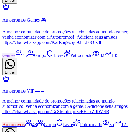
Entrar
Autopromos Games 🎮
A melhor comunidade de promoções relacionadas ao mundo gamer,
venha economizar com a Autopromos!! Adicione seus amigos
https://chat.whatsapp.com/K28s6q9z5jd93Hdt0QIs8I
Games
45
Grupo
Livre
Patrocinado
32
135
Entrar
Autopromos VIP 🚗🏁
A melhor comunidade de promoções relacionadas ao mundo
automotivo, venha economizar com a gente!! Adicione seus amigos
https://chat.whatsapp.com/GrXkGdcqm3eFH1kZ9fWeIB
Automóveis
48
Grupo
Livre
Patrocinado
35
121