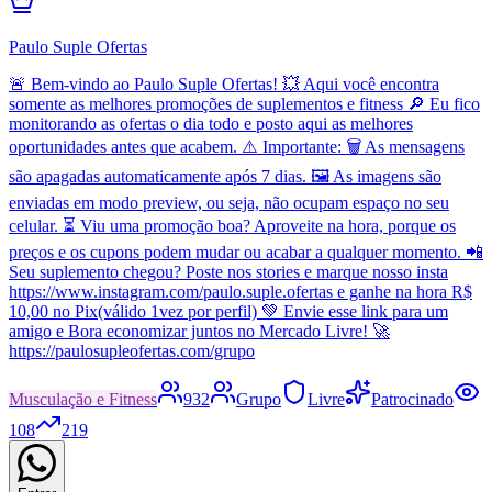
Paulo Suple Ofertas
🚨 Bem-vindo ao Paulo Suple Ofertas! 💥 Aqui você encontra
somente as melhores promoções de suplementos e fitness 🔎 Eu fico
monitorando as ofertas o dia todo e posto aqui as melhores
oportunidades antes que acabem. ⚠️ Importante: 🗑️ As mensagens
são apagadas automaticamente após 7 dias. 🖼️ As imagens são
enviadas em modo preview, ou seja, não ocupam espaço no seu
celular. ⏳ Viu uma promoção boa? Aproveite na hora, porque os
preços e os cupons podem mudar ou acabar a qualquer momento. 📲
Seu suplemento chegou? Poste nos stories e marque nosso insta
https://www.instagram.com/paulo.suple.ofertas e ganhe na hora R$
10,00 no Pix(válido 1vez por perfil) 💚 Envie esse link para um
amigo e Bora economizar juntos no Mercado Livre! 🚀
https://paulosupleofertas.com/grupo
Musculação e Fitness
932
Grupo
Livre
Patrocinado
108
219