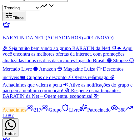
Filtros
BARATIN DA NET (ACHADINHOS) #001 (NOVO)
🎉 Seja muito bem-vindo ao grupo BARATIN da Net! 🛒🔥 Aqui
você encontra as melhores ofertas da internet, com promoções
atualizadas todos os dias das maiores lojas do Brasil: 🟠 Shopee 🟡
Mercado Livre ⚫ Amazon 🔵 Magazine Luiza 💥 Descontos
incríveis 🎟️ Cupons de desconto ⚡ Ofertas relâmpago 💰
Achadinhos que valem a pena 📢 Ative as notificações do grupo e
não perca nenhuma promoção! 🚫 Respeite os participantes.
BARATIN da Net – Quem entra, economiza! 💸
Achadinhos
217
Grupo
Livre
Patrocinado
368
1.087
Entrar