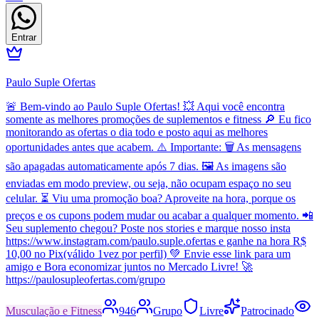
Entrar
Paulo Suple Ofertas
🚨 Bem-vindo ao Paulo Suple Ofertas! 💥 Aqui você encontra
somente as melhores promoções de suplementos e fitness 🔎 Eu fico
monitorando as ofertas o dia todo e posto aqui as melhores
oportunidades antes que acabem. ⚠️ Importante: 🗑️ As mensagens
são apagadas automaticamente após 7 dias. 🖼️ As imagens são
enviadas em modo preview, ou seja, não ocupam espaço no seu
celular. ⏳ Viu uma promoção boa? Aproveite na hora, porque os
preços e os cupons podem mudar ou acabar a qualquer momento. 📲
Seu suplemento chegou? Poste nos stories e marque nosso insta
https://www.instagram.com/paulo.suple.ofertas e ganhe na hora R$
10,00 no Pix(válido 1vez por perfil) 💚 Envie esse link para um
amigo e Bora economizar juntos no Mercado Livre! 🚀
https://paulosupleofertas.com/grupo
Musculação e Fitness
946
Grupo
Livre
Patrocinado