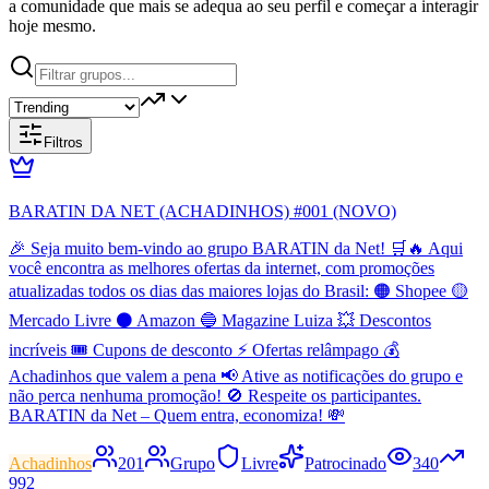
a comunidade que mais se adequa ao seu perfil e começar a interagir
hoje mesmo.
Filtros
BARATIN DA NET (ACHADINHOS) #001 (NOVO)
🎉 Seja muito bem-vindo ao grupo BARATIN da Net! 🛒🔥 Aqui
você encontra as melhores ofertas da internet, com promoções
atualizadas todos os dias das maiores lojas do Brasil: 🟠 Shopee 🟡
Mercado Livre ⚫ Amazon 🔵 Magazine Luiza 💥 Descontos
incríveis 🎟️ Cupons de desconto ⚡ Ofertas relâmpago 💰
Achadinhos que valem a pena 📢 Ative as notificações do grupo e
não perca nenhuma promoção! 🚫 Respeite os participantes.
BARATIN da Net – Quem entra, economiza! 💸
Achadinhos
201
Grupo
Livre
Patrocinado
340
992