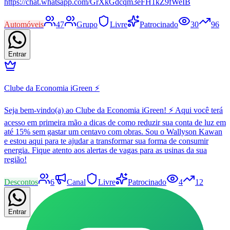
https://chat.whatsapp.com/GrXkGdcqm3eFH1kZ9fWeIB
Automóveis
47
Grupo
Livre
Patrocinado
30
96
Entrar
Clube da Economia iGreen ⚡
Seja bem-vindo(a) ao Clube da Economia iGreen! ⚡ Aqui você terá
acesso em primeira mão a dicas de como reduzir sua conta de luz em
até 15% sem gastar um centavo com obras. Sou o Wallyson Kawan
e estou aqui para te ajudar a transformar sua forma de consumir
energia. Fique atento aos alertas de vagas para as usinas da sua
região!
Descontos
6
Canal
Livre
Patrocinado
4
12
Entrar