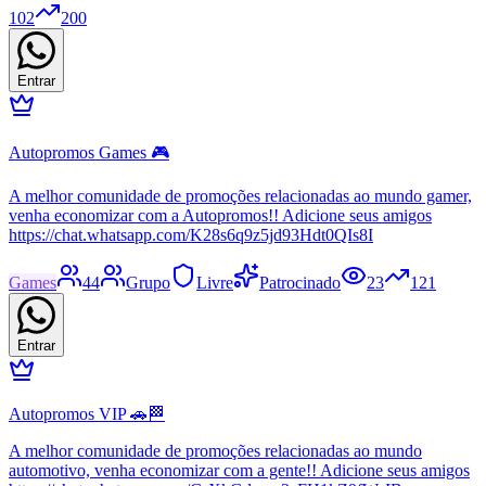
102
200
Entrar
Autopromos Games 🎮
A melhor comunidade de promoções relacionadas ao mundo gamer,
venha economizar com a Autopromos!! Adicione seus amigos
https://chat.whatsapp.com/K28s6q9z5jd93Hdt0QIs8I
Games
44
Grupo
Livre
Patrocinado
23
121
Entrar
Autopromos VIP 🚗🏁
A melhor comunidade de promoções relacionadas ao mundo
automotivo, venha economizar com a gente!! Adicione seus amigos