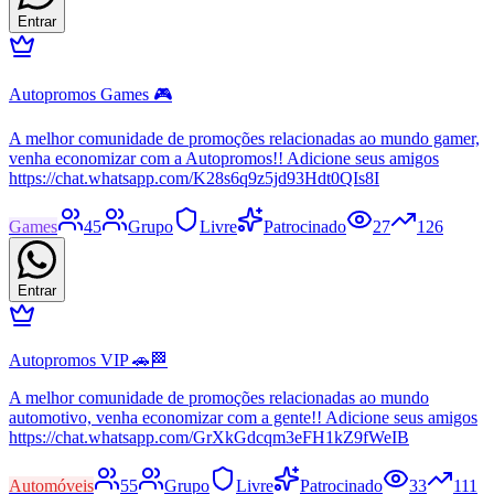
Entrar
Autopromos Games 🎮
A melhor comunidade de promoções relacionadas ao mundo gamer,
venha economizar com a Autopromos!! Adicione seus amigos
https://chat.whatsapp.com/K28s6q9z5jd93Hdt0QIs8I
Games
45
Grupo
Livre
Patrocinado
27
126
Entrar
Autopromos VIP 🚗🏁
A melhor comunidade de promoções relacionadas ao mundo
automotivo, venha economizar com a gente!! Adicione seus amigos
https://chat.whatsapp.com/GrXkGdcqm3eFH1kZ9fWeIB
Automóveis
55
Grupo
Livre
Patrocinado
33
111