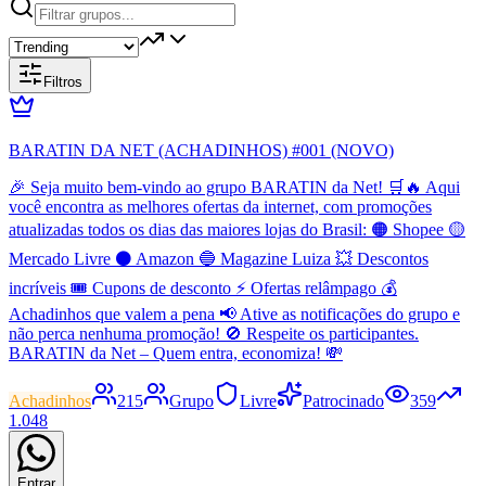
Filtros
BARATIN DA NET (ACHADINHOS) #001 (NOVO)
🎉 Seja muito bem-vindo ao grupo BARATIN da Net! 🛒🔥 Aqui
você encontra as melhores ofertas da internet, com promoções
atualizadas todos os dias das maiores lojas do Brasil: 🟠 Shopee 🟡
Mercado Livre ⚫ Amazon 🔵 Magazine Luiza 💥 Descontos
incríveis 🎟️ Cupons de desconto ⚡ Ofertas relâmpago 💰
Achadinhos que valem a pena 📢 Ative as notificações do grupo e
não perca nenhuma promoção! 🚫 Respeite os participantes.
BARATIN da Net – Quem entra, economiza! 💸
Achadinhos
215
Grupo
Livre
Patrocinado
359
1.048
Entrar