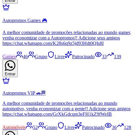
Entrar
Autopromos Games 🎮
A melhor comunidade de promoções relacionadas ao mundo gamer,
venha economizar com a Autopromos!! Adicione seus amigos
https://chat.whatsapp.com/K28s6q9z5jd93Hdt0QIs8I
Games
46
Grupo
Livre
Patrocinado
33
139
Entrar
Autopromos VIP 🚗🏁
A melhor comunidade de promoções relacionadas ao mundo
automotivo, venha economizar com a gente!! Adicione seus amigos
https://chat.whatsapp.com/GrXkGdcqm3eFH1kZ9fWeIB
Automóveis
52
Grupo
Livre
Patrocinado
36
128