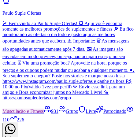
Paulo Suple Ofertas
🚨 Bem-vindo ao Paulo Suple Ofertas! 💥 Aqui você encontra
somente as melhores promoções de suplementos e fitness 🔎 Eu fico
monitorando as ofertas o dia todo e posto aqui as melhores
oportunidades antes que acabem. ⚠️ Importante: 🗑️ As mensagens
são apagadas automaticamente após 7 dias. 🖼️ As imagens são
enviadas em modo preview, ou seja, não ocupam espaço no seu
celular. ⏳ Viu uma promoção boa? Aproveite na hora, porque os
preços e os cupons podem mudar ou acabar a qualquer momento. 📲
Seu suplemento chegou? Poste nos stories e marque nosso insta
https://www.instagram.com/paulo.suple.ofertas e ganhe na hora R$
10,00 no Pix(válido 1vez por perfil) 💚 Envie esse link para um
amigo e Bora economizar juntos no Mercado Livre! 🚀
https://paulosupleofertas.com/grupo
Musculação e Fitness
931
Grupo
Livre
Patrocinado
110
226