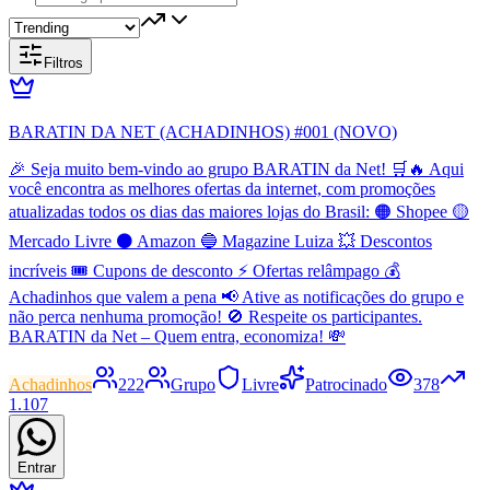
Filtros
BARATIN DA NET (ACHADINHOS) #001 (NOVO)
🎉 Seja muito bem-vindo ao grupo BARATIN da Net! 🛒🔥 Aqui
você encontra as melhores ofertas da internet, com promoções
atualizadas todos os dias das maiores lojas do Brasil: 🟠 Shopee 🟡
Mercado Livre ⚫ Amazon 🔵 Magazine Luiza 💥 Descontos
incríveis 🎟️ Cupons de desconto ⚡ Ofertas relâmpago 💰
Achadinhos que valem a pena 📢 Ative as notificações do grupo e
não perca nenhuma promoção! 🚫 Respeite os participantes.
BARATIN da Net – Quem entra, economiza! 💸
Achadinhos
222
Grupo
Livre
Patrocinado
378
1.107
Entrar