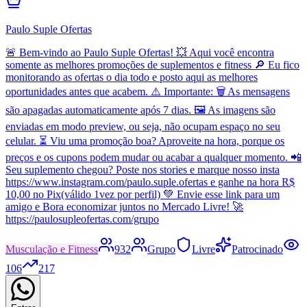
Paulo Suple Ofertas
🚨 Bem-vindo ao Paulo Suple Ofertas! 💥 Aqui você encontra
somente as melhores promoções de suplementos e fitness 🔎 Eu fico
monitorando as ofertas o dia todo e posto aqui as melhores
oportunidades antes que acabem. ⚠️ Importante: 🗑️ As mensagens
são apagadas automaticamente após 7 dias. 🖼️ As imagens são
enviadas em modo preview, ou seja, não ocupam espaço no seu
celular. ⏳ Viu uma promoção boa? Aproveite na hora, porque os
preços e os cupons podem mudar ou acabar a qualquer momento. 📲
Seu suplemento chegou? Poste nos stories e marque nosso insta
https://www.instagram.com/paulo.suple.ofertas e ganhe na hora R$
10,00 no Pix(válido 1vez por perfil) 💚 Envie esse link para um
amigo e Bora economizar juntos no Mercado Livre! 🚀
https://paulosupleofertas.com/grupo
Musculação e Fitness
932
Grupo
Livre
Patrocinado
106
217