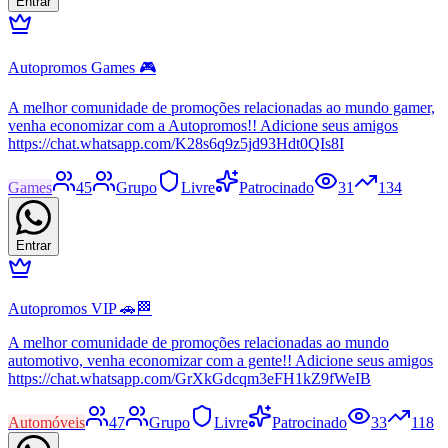
Entrar
Autopromos Games 🎮
A melhor comunidade de promoções relacionadas ao mundo gamer,
venha economizar com a Autopromos!! Adicione seus amigos
https://chat.whatsapp.com/K28s6q9z5jd93Hdt0QIs8I
Games
45
Grupo
Livre
Patrocinado
31
134
Entrar
Autopromos VIP 🚗🏁
A melhor comunidade de promoções relacionadas ao mundo
automotivo, venha economizar com a gente!! Adicione seus amigos
https://chat.whatsapp.com/GrXkGdcqm3eFH1kZ9fWeIB
Automóveis
47
Grupo
Livre
Patrocinado
33
118