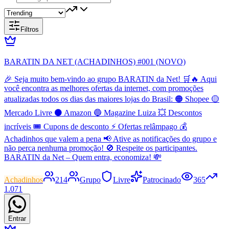
Filtros
BARATIN DA NET (ACHADINHOS) #001 (NOVO)
🎉 Seja muito bem-vindo ao grupo BARATIN da Net! 🛒🔥 Aqui
você encontra as melhores ofertas da internet, com promoções
atualizadas todos os dias das maiores lojas do Brasil: 🟠 Shopee 🟡
Mercado Livre ⚫ Amazon 🔵 Magazine Luiza 💥 Descontos
incríveis 🎟️ Cupons de desconto ⚡ Ofertas relâmpago 💰
Achadinhos que valem a pena 📢 Ative as notificações do grupo e
não perca nenhuma promoção! 🚫 Respeite os participantes.
BARATIN da Net – Quem entra, economiza! 💸
Achadinhos
214
Grupo
Livre
Patrocinado
365
1.071
Entrar