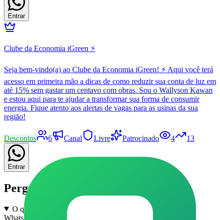
Entrar
Clube da Economia iGreen ⚡
Seja bem-vindo(a) ao Clube da Economia iGreen! ⚡ Aqui você terá
acesso em primeira mão a dicas de como reduzir sua conta de luz em
até 15% sem gastar um centavo com obras. Sou o Wallyson Kawan
e estou aqui para te ajudar a transformar sua forma de consumir
energia. Fique atento aos alertas de vagas para as usinas da sua
região!
Descontos
6
Canal
Livre
Patrocinado
4
13
Entrar
Perguntas frequentes
O que são grupos de Enem e Vestibular em Guaraci no
WhatsApp?