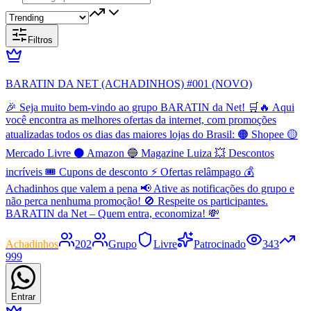
Filtros
BARATIN DA NET (ACHADINHOS) #001 (NOVO)
🎉 Seja muito bem-vindo ao grupo BARATIN da Net! 🛒🔥 Aqui
você encontra as melhores ofertas da internet, com promoções
atualizadas todos os dias das maiores lojas do Brasil: 🟠 Shopee 🟡
Mercado Livre ⚫ Amazon 🔵 Magazine Luiza 💥 Descontos
incríveis 🎟️ Cupons de desconto ⚡ Ofertas relâmpago 💰
Achadinhos que valem a pena 📢 Ative as notificações do grupo e
não perca nenhuma promoção! 🚫 Respeite os participantes.
BARATIN da Net – Quem entra, economiza! 💸
Achadinhos
202
Grupo
Livre
Patrocinado
343
999
Entrar