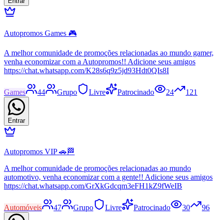
Entrar
Autopromos Games 🎮
A melhor comunidade de promoções relacionadas ao mundo gamer,
venha economizar com a Autopromos!! Adicione seus amigos
https://chat.whatsapp.com/K28s6q9z5jd93Hdt0QIs8I
Games
44
Grupo
Livre
Patrocinado
24
121
Entrar
Autopromos VIP 🚗🏁
A melhor comunidade de promoções relacionadas ao mundo
automotivo, venha economizar com a gente!! Adicione seus amigos
https://chat.whatsapp.com/GrXkGdcqm3eFH1kZ9fWeIB
Automóveis
47
Grupo
Livre
Patrocinado
30
96