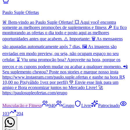
Paulo Suple Ofertas
🚨 Bem-vindo ao Paulo Suple Ofertas! 💥 Aqui você encontra
somente as melhores promoções de suplementos e fitness 🔎 Eu fico
monitorando as ofertas o dia todo e posto aqui as melhores
oportunidades antes que acabem. ⚠️ Importante: 🗑️ As mensagens
são apagadas automaticamente após 7 dias. 🖼️ As imagens são
enviadas em modo preview, ou seja, não ocupam espaço no seu
celular. ⏳ Viu uma promoção boa? Aproveite na hora, porque os
preços e os cupons podem mudar ou acabar a qualquer momento. 📲
Seu suplemento chegou? Poste nos stories e marque nosso insta
https://www.instagram.com/paulo.suple.ofertas e ganhe na hora R$
10,00 no Pix(válido 1vez por perfil) 💚 Envie esse link para um
amigo e Bora economizar juntos no Mercado Livre! 🚀
https://paulosupleofertas.com/grupo
Musculação e Fitness
940
Grupo
Livre
Patrocinado
103
204